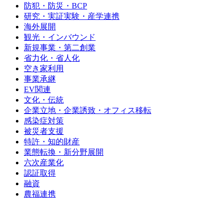
防犯・防災・BCP
研究・実証実験・産学連携
海外展開
観光・インバウンド
新規事業・第二創業
省力化・省人化
空き家利用
事業承継
EV関連
文化・伝統
企業立地・企業誘致・オフィス移転
感染症対策
被災者支援
特許・知的財産
業態転換・新分野展開
六次産業化
認証取得
融資
農福連携