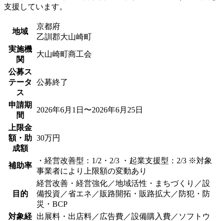
支援しています。
京都府
地域
乙訓郡大山崎町
実施機
大山崎町商工会
関
公募ス
テータ
公募終了
ス
申請期
2026年6月1日〜2026年6月25日
間
上限金
額・助
30万円
成額
・経営改善型：1/2・2/3 ・起業支援型：2/3 ※対象
補助率
事業者により上限額の変動あり
経営改善・経営強化／地域活性・まちづくり／設
目的
備投資／省エネ／販路開拓・販路拡大／防犯・防
災・BCP
対象経
出展料・出店料／広告費／設備購入費／ソフトウ