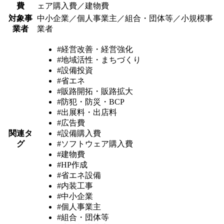
費
ェア購入費／建物費
対象事
中小企業／個人事業主／組合・団体等／小規模事
業者
業者
#経営改善・経営強化
#地域活性・まちづくり
#設備投資
#省エネ
#販路開拓・販路拡大
#防犯・防災・BCP
#出展料・出店料
#広告費
関連タ
#設備購入費
グ
#ソフトウェア購入費
#建物費
#HP作成
#省エネ設備
#内装工事
#中小企業
#個人事業主
#組合・団体等