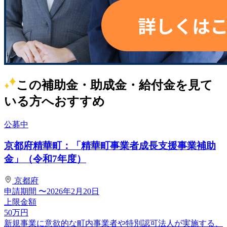
この補助金・助成金・給付金を見て
いる方へおすすめ
公募中
京都府精華町：「精華町事業者成長支援事業補助
金」（令和7年度）
京都府
申請期間
〜2026年2月20日
上限金額
50
万円
新規事業に意欲的な町内事業者や特別認可法人が実施する、