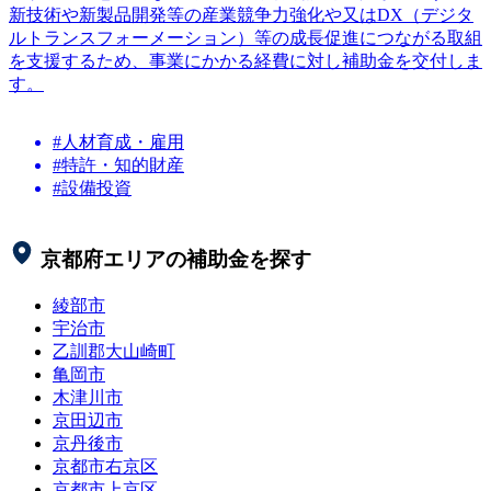
新技術や新製品開発等の産業競争力強化や又はDX（デジタ
ルトランスフォーメーション）等の成長促進につながる取組
を支援するため、事業にかかる経費に対し補助金を交付しま
す。
#人材育成・雇用
#特許・知的財産
#設備投資
京都府
エリアの補助金を探す
綾部市
宇治市
乙訓郡大山崎町
亀岡市
木津川市
京田辺市
京丹後市
京都市右京区
京都市上京区