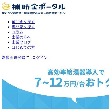
補助金を探す
専門家を探す
コラム
士業の方へ
士業ブログ
はじめての方
新規会員登録
ログイン