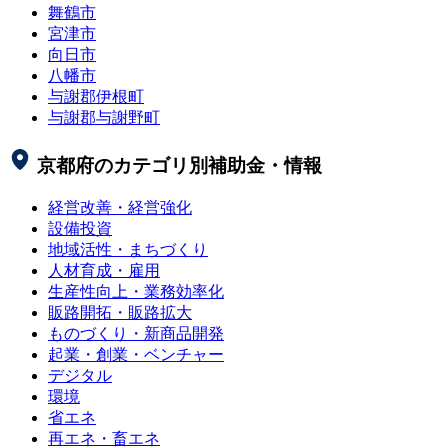
舞鶴市
宮津市
向日市
八幡市
与謝郡伊根町
与謝郡与謝野町
京都府
のカテゴリ別補助金・情報
経営改善・経営強化
設備投資
地域活性・まちづくり
人材育成・雇用
生産性向上・業務効率化
販路開拓・販路拡大
ものづくり・新商品開発
起業・創業・ベンチャー
デジタル
環境
省エネ
再エネ・畜エネ