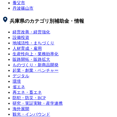
養父市
丹波篠山市
兵庫県
のカテゴリ別補助金・情報
経営改善・経営強化
設備投資
地域活性・まちづくり
人材育成・雇用
生産性向上・業務効率化
販路開拓・販路拡大
ものづくり・新商品開発
起業・創業・ベンチャー
デジタル
環境
省エネ
再エネ・畜エネ
防犯・防災・BCP
研究・実証実験・産学連携
海外展開
観光・インバウンド