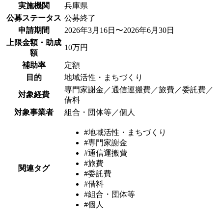
実施機関
兵庫県
公募ステータス
公募終了
申請期間
2026年3月16日〜2026年6月30日
上限金額・助成
10万円
額
補助率
定額
目的
地域活性・まちづくり
専門家謝金／通信運搬費／旅費／委託費／
対象経費
借料
対象事業者
組合・団体等／個人
#地域活性・まちづくり
#専門家謝金
#通信運搬費
#旅費
関連タグ
#委託費
#借料
#組合・団体等
#個人