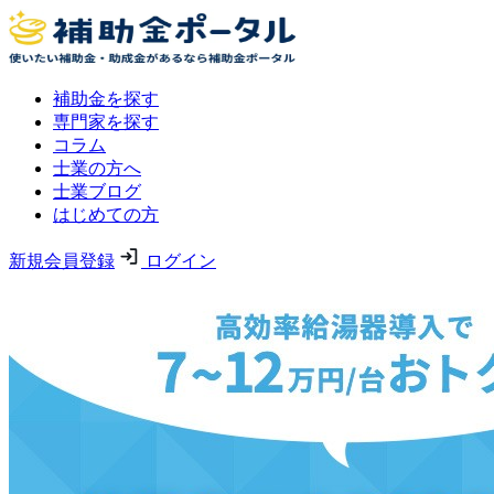
補助金を探す
専門家を探す
コラム
士業の方へ
士業ブログ
はじめての方
新規会員登録
ログイン