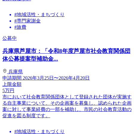
#地域活性・まちづくり
#専門家謝金
#旅費
公募中
兵庫県芦屋市：「令和8年度芦屋市社会教育関係団
体公募提案型補助金...
兵庫県
申請期間
2026年3月25日〜2026年4月20日
上限金額
5
万円
市において社会教育関係団体として登録された団体が実施す
る自主事業について、その企画案を募集し、認められた企画
案に対して事業経費の一部を補助し、市民の社会教育活動の
促進を図る制度です。
#地域活性・まちづくり