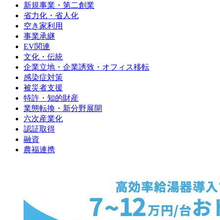
新規事業・第二創業
省力化・省人化
空き家利用
事業承継
EV関連
文化・伝統
企業立地・企業誘致・オフィス移転
感染症対策
被災者支援
特許・知的財産
業態転換・新分野展開
六次産業化
認証取得
融資
農福連携