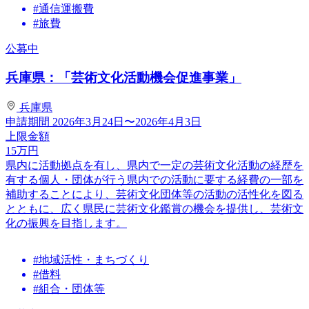
#通信運搬費
#旅費
公募中
兵庫県：「芸術文化活動機会促進事業」
兵庫県
申請期間
2026年3月24日〜2026年4月3日
上限金額
15
万円
県内に活動拠点を有し、県内で一定の芸術文化活動の経歴を
有する個人・団体が行う県内での活動に要する経費の一部を
補助することにより、芸術文化団体等の活動の活性化を図る
とともに、広く県民に芸術文化鑑賞の機会を提供し、芸術文
化の振興を目指します。
#地域活性・まちづくり
#借料
#組合・団体等