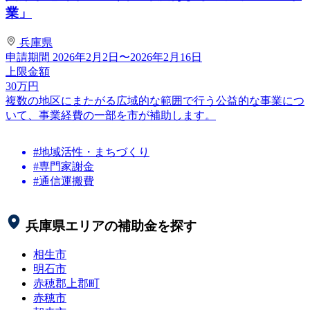
業」
兵庫県
申請期間
2026年2月2日〜2026年2月16日
上限金額
30
万円
複数の地区にまたがる広域的な範囲で行う公益的な事業につ
いて、事業経費の一部を市が補助します。
#地域活性・まちづくり
#専門家謝金
#通信運搬費
兵庫県
エリアの補助金を探す
相生市
明石市
赤穂郡上郡町
赤穂市