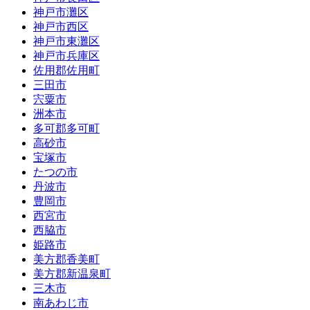
神戸市灘区
神戸市西区
神戸市東灘区
神戸市兵庫区
佐用郡佐用町
三田市
宍粟市
洲本市
多可郡多可町
高砂市
宝塚市
たつの市
丹波市
豊岡市
西宮市
西脇市
姫路市
美方郡香美町
美方郡新温泉町
三木市
南あわじ市