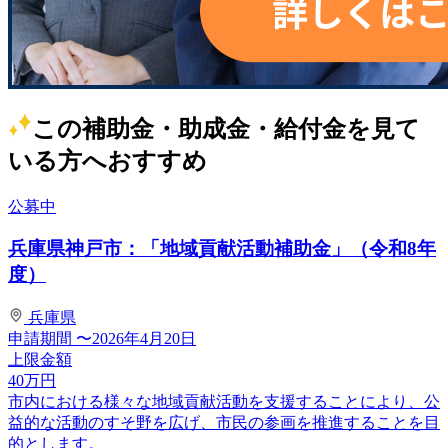
この補助金・助成金・給付金を見て
いる方へおすすめ
公募中
兵庫県神戸市：「地域貢献活動補助金」（令和8年
度）
兵庫県
申請期間
〜2026年4月20日
上限金額
40
万円
市内における様々な地域貢献活動を支援することにより、公
益的な活動のすそ野を広げ、市民の参画を推進することを目
的とします。