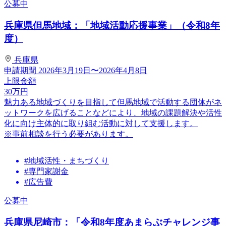
公募中
兵庫県但馬地域：「地域活動応援事業」（令和8年
度）
兵庫県
申請期間
2026年3月19日〜2026年4月8日
上限金額
30
万円
魅力ある地域づくりを目指して但馬地域で活動する団体がネ
ットワークを広げることなどにより、地域の課題解決や活性
化に向け主体的に取り組む活動に対して支援します。
※事前相談を行う必要があります。
#地域活性・まちづくり
#専門家謝金
#広告費
公募中
兵庫県尼崎市：「令和8年度あまらぶチャレンジ事