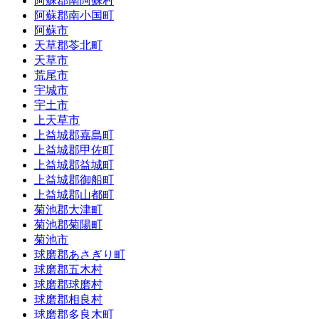
阿蘇郡南阿蘇村
阿蘇郡南小国町
阿蘇市
天草郡苓北町
天草市
荒尾市
宇城市
宇土市
上天草市
上益城郡嘉島町
上益城郡甲佐町
上益城郡益城町
上益城郡御船町
上益城郡山都町
菊池郡大津町
菊池郡菊陽町
菊池市
球磨郡あさぎり町
球磨郡五木村
球磨郡球磨村
球磨郡相良村
球磨郡多良木町