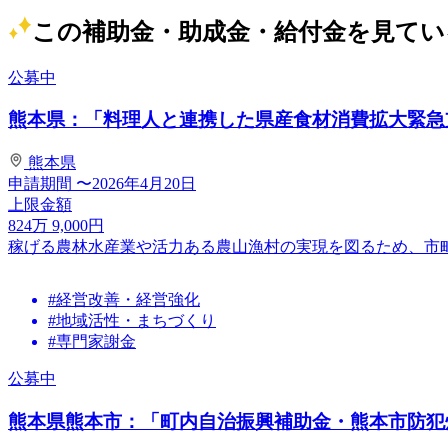
この補助金・助成金・給付金を見てい
公募中
熊本県：「料理人と連携した県産食材消費拡大緊急
熊本県
申請期間
〜2026年4月20日
上限金額
824
万
9,000
円
稼げる農林水産業や活力ある農山漁村の実現を図るため、市
#経営改善・経営強化
#地域活性・まちづくり
#専門家謝金
公募中
熊本県熊本市：「町内自治振興補助金・熊本市防犯