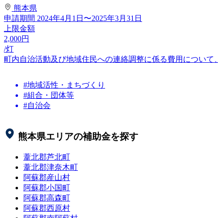
熊本県
申請期間
2024年4月1日〜2025年3月31日
上限金額
2,000
円
/灯
町内自治活動及び地域住民への連絡調整に係る費用について
#地域活性・まちづくり
#組合・団体等
#自治会
熊本県
エリアの補助金を探す
葦北郡芦北町
葦北郡津奈木町
阿蘇郡産山村
阿蘇郡小国町
阿蘇郡高森町
阿蘇郡西原村