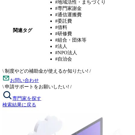
#地域活性・まちづくり
#専門家謝金
#通信運搬費
#委託費
#借料
関連タグ
#研修費
#組合・団体等
#法人
#NPO法人
#自治会
\
制度やどの補助金が使えるか知りたい!
/
お問い合わせ
\
申請サポートをお願いしたい!
/
専門家を探す
検索結果に戻る