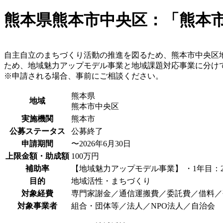
熊本県熊本市中央区：「熊本
自主自立のまちづくり活動の推進を図るため、熊本市中央区
ため、地域魅力アップモデル事業と地域課題対応事業に分け
※申請される場合、事前にご相談ください。
熊本県
地域
熊本市中央区
実施機関
熊本市
公募ステータス
公募終了
申請期間
〜2026年6月30日
上限金額・助成額
100万円
補助率
【地域魅力アップモデル事業】 ・1年目：2/3
目的
地域活性・まちづくり
対象経費
専門家謝金／通信運搬費／委託費／借料／
対象事業者
組合・団体等／法人／NPO法人／自治会