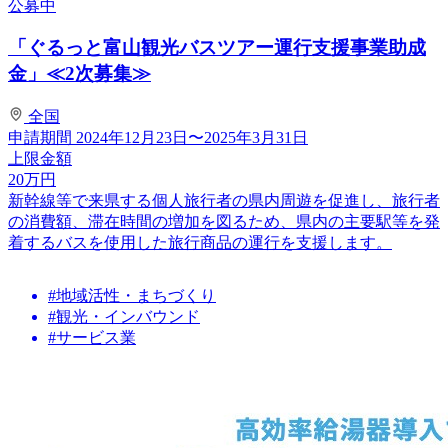
公募中
「ぐるっと富山観光バスツアー運行支援事業助成
金」≪2次募集≫
全国
申請期間
2024年12月23日〜2025年3月31日
上限金額
20
万円
新幹線等で来県する個人旅行者の県内周遊を促進し、旅行者
の消費額、滞在時間の増加を図るため、県内の主要駅等を発
着するバスを使用した旅行商品の運行を支援します。
#地域活性・まちづくり
#観光・インバウンド
#サービス業