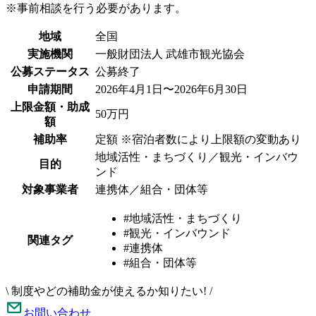
※事前相談を行う必要があります。
地域
全国
実施機関
一般財団法人 武雄市観光協会
公募ステータス
公募終了
申請期間
2026年4月1日〜2026年6月30日
上限金額・助成
50万円
額
補助率
定額 ※宿泊者数により上限額の変動あり
地域活性・まちづくり／観光・インバウ
目的
ンド
対象事業者
連携体／組合・団体等
#地域活性・まちづくり
#観光・インバウンド
関連タグ
#連携体
#組合・団体等
\
制度やどの補助金が使えるか知りたい!
/
お問い合わせ