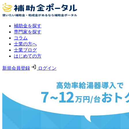
補助金を探す
専門家を探す
コラム
士業の方へ
士業ブログ
はじめての方
新規会員登録
ログイン