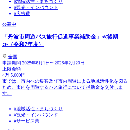
#地域活性・まちづくり
#観光・インバウンド
#広告費
公募中
「丹波市周遊バス旅行促進事業補助金」≪後期
≫（令和7年度）
全国
申請期間
2025年8月1日〜2026年2月20日
上限金額
4
万
5,000
円
市では、市内への集客及び市内周遊による地域活性化を図る
ため、市内を周遊するバス旅行について補助金を交付しま
す。
#地域活性・まちづくり
#観光・インバウンド
#サービス業