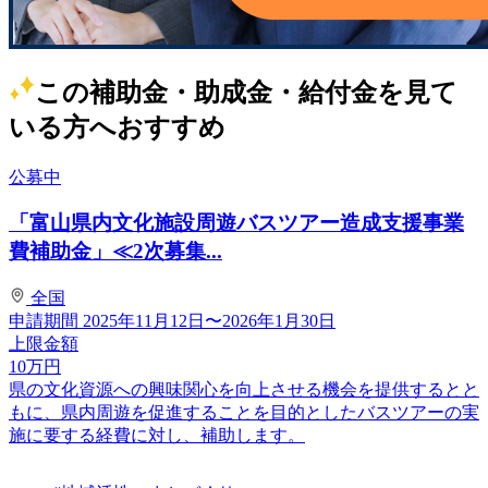
この補助金・助成金・給付金を見て
いる方へおすすめ
公募中
「富山県内文化施設周遊バスツアー造成支援事業
費補助金」≪2次募集...
全国
申請期間
2025年11月12日〜2026年1月30日
上限金額
10
万円
県の文化資源への興味関心を向上させる機会を提供するとと
もに、県内周遊を促進することを目的としたバスツアーの実
施に要する経費に対し、補助します。