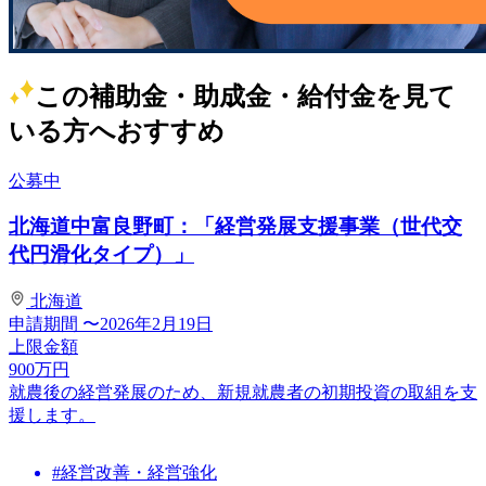
この補助金・助成金・給付金を見て
いる方へおすすめ
公募中
北海道中富良野町：「経営発展支援事業（世代交
代円滑化タイプ）」
北海道
申請期間
〜2026年2月19日
上限金額
900
万円
就農後の経営発展のため、新規就農者の初期投資の取組を支
援します。
#経営改善・経営強化