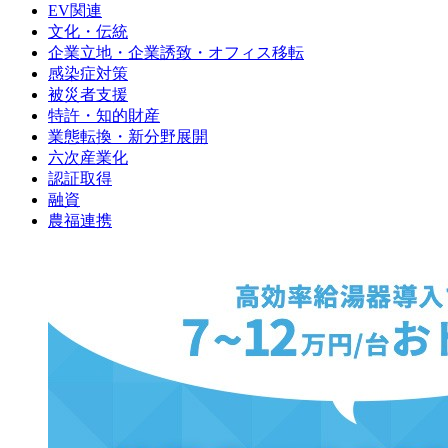
EV関連
文化・伝統
企業立地・企業誘致・オフィス移転
感染症対策
被災者支援
特許・知的財産
業態転換・新分野展開
六次産業化
認証取得
融資
農福連携