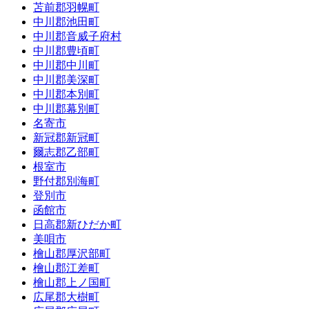
苫前郡羽幌町
中川郡池田町
中川郡音威子府村
中川郡豊頃町
中川郡中川町
中川郡美深町
中川郡本別町
中川郡幕別町
名寄市
新冠郡新冠町
爾志郡乙部町
根室市
野付郡別海町
登別市
函館市
日高郡新ひだか町
美唄市
檜山郡厚沢部町
檜山郡江差町
檜山郡上ノ国町
広尾郡大樹町