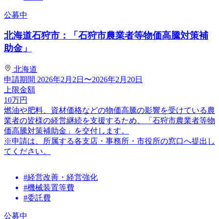
公募中
北海道石狩市：「石狩市農業者等物価高騰対策補
助金」
北海道
申請期間
2026年2月2日〜2026年2月20日
上限金額
10
万円
燃油や肥料、資材価格などの物価高騰の影響を受けている農
業者の皆様の経営継続を支援するため、「石狩市農業者等物
価高騰対策補助金」を交付します。
※申請は、所属する各支店・事務所・市役所の窓口へ提出し
てください。
#経営改善・経営強化
#機械装置等費
#委託費
公募中