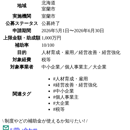
北海道
地域
室蘭市
実施機関
室蘭市
公募ステータス
公募終了
申請期間
2026年5月1日〜2026年6月30日
上限金額・助成額
1,000万円
補助率
10/100
目的
人材育成・雇用／経営改善・経営強化
対象経費
税等
対象事業者
中小企業／個人事業主／大企業
#人材育成・雇用
#経営改善・経営強化
#中小企業
関連タグ
#個人事業主
#大企業
#税等
\
制度やどの補助金が使えるか知りたい!
/
お問い合わせ