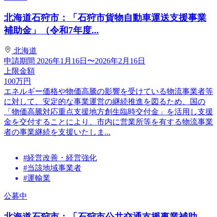
北海道石狩市：「石狩市貨物自動車運送支援事業
補助金」（令和7年度...
北海道
申請期間
2026年1月16日〜2026年2月16日
上限金額
100
万円
エネルギー価格や物価高騰の影響を受けている物流事業者等
に対して、安定的な事業運営の継続推進を図るため、国の
「物価高騰対応重点支援地方創生臨時交付金」を活用し支援
金を交付することにより、市内に営業所等を有する物流事業
者の事業継続を支援いたしま...
#経営改善・経営強化
#当該地域事業者
#運輸業
公募中
北海道石狩市：「石狩市公共交通支援事業補助