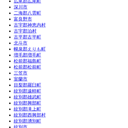
広尾郡広尾町
深川市
二海郡八雲町
富良野市
古宇郡神恵内村
古宇郡泊村
古平郡古平町
北斗市
幌泉郡えりも町
増毛郡増毛町
松前郡福島町
松前郡松前町
三笠市
室蘭市
目梨郡羅臼町
紋別郡遠軽町
紋別郡雄武町
紋別郡興部町
紋別郡滝上町
紋別郡西興部村
紋別郡湧別町
紋別市