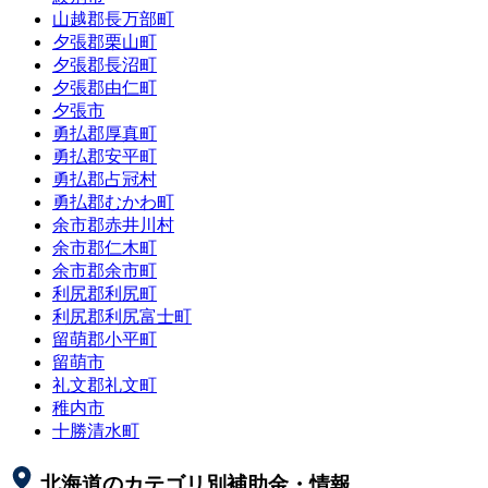
山越郡長万部町
夕張郡栗山町
夕張郡長沼町
夕張郡由仁町
夕張市
勇払郡厚真町
勇払郡安平町
勇払郡占冠村
勇払郡むかわ町
余市郡赤井川村
余市郡仁木町
余市郡余市町
利尻郡利尻町
利尻郡利尻富士町
留萌郡小平町
留萌市
礼文郡礼文町
稚内市
十勝清水町
北海道
のカテゴリ別補助金・情報