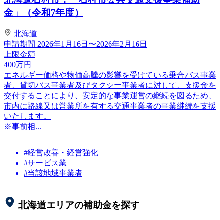
金」（令和7年度）
北海道
申請期間
2026年1月16日〜2026年2月16日
上限金額
400
万円
エネルギー価格や物価高騰の影響を受けている乗合バス事業
者、貸切バス事業者及びタクシー事業者に対して、支援金を
交付することにより、安定的な事業運営の継続を図るため、
市内に路線又は営業所を有する交通事業者の事業継続を支援
いたします。
※事前相...
#経営改善・経営強化
#サービス業
#当該地域事業者
北海道
エリアの補助金を探す