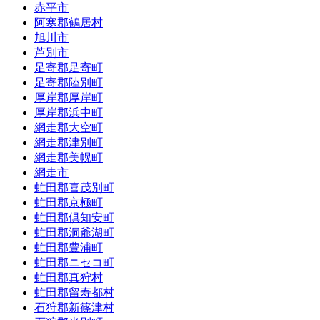
赤平市
阿寒郡鶴居村
旭川市
芦別市
足寄郡足寄町
足寄郡陸別町
厚岸郡厚岸町
厚岸郡浜中町
網走郡大空町
網走郡津別町
網走郡美幌町
網走市
虻田郡喜茂別町
虻田郡京極町
虻田郡倶知安町
虻田郡洞爺湖町
虻田郡豊浦町
虻田郡ニセコ町
虻田郡真狩村
虻田郡留寿都村
石狩郡新篠津村