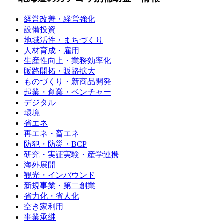
経営改善・経営強化
設備投資
地域活性・まちづくり
人材育成・雇用
生産性向上・業務効率化
販路開拓・販路拡大
ものづくり・新商品開発
起業・創業・ベンチャー
デジタル
環境
省エネ
再エネ・畜エネ
防犯・防災・BCP
研究・実証実験・産学連携
海外展開
観光・インバウンド
新規事業・第二創業
省力化・省人化
空き家利用
事業承継