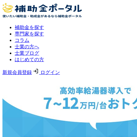
補助金を探す
専門家を探す
コラム
士業の方へ
士業ブログ
はじめての方
新規会員登録
ログイン