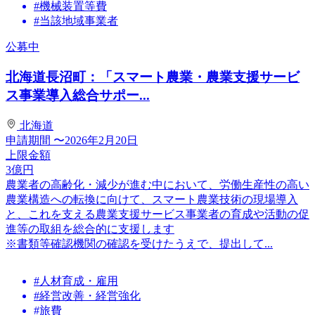
#機械装置等費
#当該地域事業者
公募中
北海道長沼町：「スマート農業・農業支援サービ
ス事業導入総合サポー...
北海道
申請期間
〜2026年2月20日
上限金額
3
億円
農業者の高齢化・減少が進む中において、労働生産性の高い
農業構造への転換に向けて、スマート農業技術の現場導入
と、これを支える農業支援サービス事業者の育成や活動の促
進等の取組を総合的に支援します
※書類等確認機関の確認を受けたうえで、提出して...
#人材育成・雇用
#経営改善・経営強化
#旅費