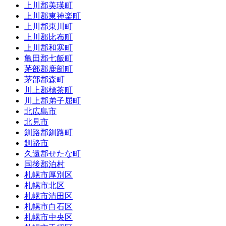
上川郡美瑛町
上川郡東神楽町
上川郡東川町
上川郡比布町
上川郡和寒町
亀田郡七飯町
茅部郡鹿部町
茅部郡森町
川上郡標茶町
川上郡弟子屈町
北広島市
北見市
釧路郡釧路町
釧路市
久遠郡せたな町
国後郡泊村
札幌市厚別区
札幌市北区
札幌市清田区
札幌市白石区
札幌市中央区