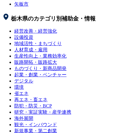
矢板市
栃木県
のカテゴリ別補助金・情報
経営改善・経営強化
設備投資
地域活性・まちづくり
人材育成・雇用
生産性向上・業務効率化
販路開拓・販路拡大
ものづくり・新商品開発
起業・創業・ベンチャー
デジタル
環境
省エネ
再エネ・畜エネ
防犯・防災・BCP
研究・実証実験・産学連携
海外展開
観光・インバウンド
新規事業・第二創業