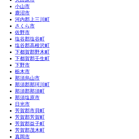
小山市
鹿沼市
河内郡上三川町
さくら市
佐野市
塩谷郡塩谷町
塩谷郡高根沢町
下都賀郡野木町
下都賀郡壬生町
下野市
栃木市
那須烏山市
那須郡那珂川町
那須郡那須町
那須塩原市
日光市
芳賀郡市貝町
芳賀郡芳賀町
芳賀郡益子町
芳賀郡茂木町
真岡市