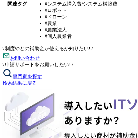
関連タグ
#システム購入費/システム構築費
#ロボット
#ドローン
#農業
#農業法人
#個人農業者
\
制度やどの補助金が使えるか知りたい!
/
お問い合わせ
\
申請サポートをお願いしたい!
/
専門家を探す
検索結果に戻る