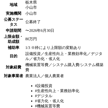
栃木県
地域
小山市
実施機関
小山市
公募ステー
公募終了
タス
申請期間
〜2026年6月30日
上限金額・
80万円
助成額
補助率
1/3 ※枠により上限額の変動あり
設備投資／生産性向上・業務効率化／デジタ
目的
ル／省力化・省人化
機械装置等費／システム購入費/システム構築
対象経費
費
対象事業者
農業法人／個人農業者
#設備投資
#生産性向上・業務効率化
#デジタル
#省力化・省人化
#機械装置等費