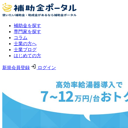
補助金を探す
専門家を探す
コラム
士業の方へ
士業ブログ
はじめての方
新規会員登録
ログイン