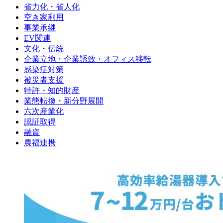
省力化・省人化
空き家利用
事業承継
EV関連
文化・伝統
企業立地・企業誘致・オフィス移転
感染症対策
被災者支援
特許・知的財産
業態転換・新分野展開
六次産業化
認証取得
融資
農福連携