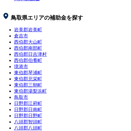
鳥取県
エリアの補助金を探す
岩美郡岩美町
倉吉市
西伯郡大山町
西伯郡南部町
西伯郡日吉津村
西伯郡伯耆町
境港市
東伯郡琴浦町
東伯郡北栄町
東伯郡三朝町
東伯郡湯梨浜町
鳥取市
日野郡江府町
日野郡日南町
日野郡日野町
八頭郡智頭町
八頭郡八頭町