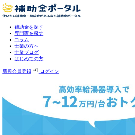
補助金を探す
専門家を探す
コラム
士業の方へ
士業ブログ
はじめての方
新規会員登録
ログイン