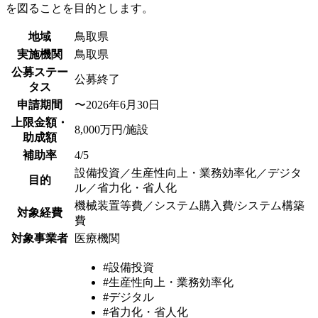
を図ることを目的とします。
地域
鳥取県
実施機関
鳥取県
公募ステー
公募終了
タス
申請期間
〜2026年6月30日
上限金額・
8,000万円/施設
助成額
補助率
4/5
設備投資／生産性向上・業務効率化／デジタ
目的
ル／省力化・省人化
機械装置等費／システム購入費/システム構築
対象経費
費
対象事業者
医療機関
#設備投資
#生産性向上・業務効率化
#デジタル
#省力化・省人化