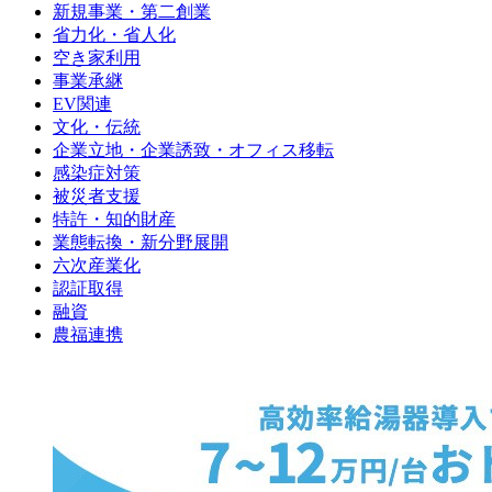
新規事業・第二創業
省力化・省人化
空き家利用
事業承継
EV関連
文化・伝統
企業立地・企業誘致・オフィス移転
感染症対策
被災者支援
特許・知的財産
業態転換・新分野展開
六次産業化
認証取得
融資
農福連携