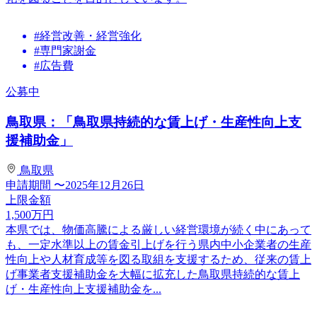
#経営改善・経営強化
#専門家謝金
#広告費
公募中
鳥取県：「鳥取県持続的な賃上げ・生産性向上支
援補助金」
鳥取県
申請期間
〜2025年12月26日
上限金額
1,500
万円
本県では、物価高騰による厳しい経営環境が続く中にあって
も、一定水準以上の賃金引上げを行う県内中小企業者の生産
性向上や人材育成等を図る取組を支援するため、従来の賃上
げ事業者支援補助金を大幅に拡充した鳥取県持続的な賃上
げ・生産性向上支援補助金を...