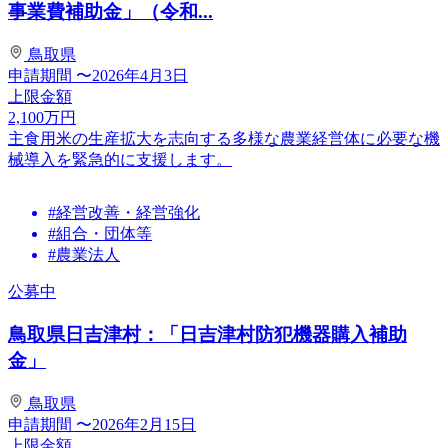
事業費補助金」（令和...
鳥取県
申請期間
〜2026年4月3日
上限金額
2,100
万円
主食用米の生産拡大を志向する多様な農業経営体に必要な機
械導入を緊急的に支援します。
#経営改善・経営強化
#組合・団体等
#農業法人
公募中
鳥取県日吉津村：「日吉津村防犯機器購入補助
金」
鳥取県
申請期間
〜2026年2月15日
上限金額