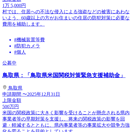
1
万
5,000
円
村では、住居への不法な侵入による強盗などの被害にあわな
いよう、60歳以上の方がお住まいの住居の防犯対策に必要な
費用を補助します。
#機械装置等費
#防犯カメラ
#個人
公募中
鳥取県：「鳥取県米国関税対策緊急支援補助金」
鳥取県
申請期間
〜2025年12月31日
上限金額
500
万円
米国の関税政策に大きく影響を受けることが懸念される県内
事業者等の早期対策を支援し、将来の関税政策の影響を回
避・軽減するとともに、県内事業者等の事業拡大や競争力強
化を図ることを目的としています。