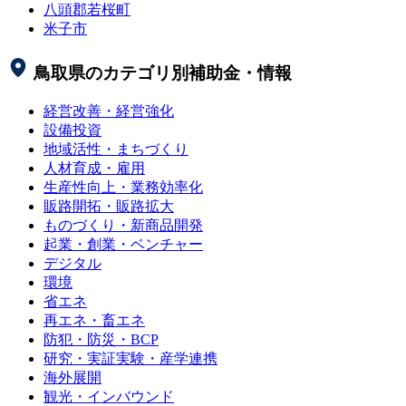
八頭郡若桜町
米子市
鳥取県
のカテゴリ別補助金・情報
経営改善・経営強化
設備投資
地域活性・まちづくり
人材育成・雇用
生産性向上・業務効率化
販路開拓・販路拡大
ものづくり・新商品開発
起業・創業・ベンチャー
デジタル
環境
省エネ
再エネ・畜エネ
防犯・防災・BCP
研究・実証実験・産学連携
海外展開
観光・インバウンド