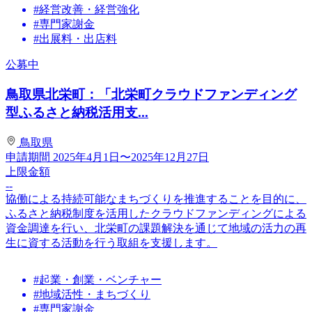
#経営改善・経営強化
#専門家謝金
#出展料・出店料
公募中
鳥取県北栄町：「北栄町クラウドファンディング
型ふるさと納税活用支...
鳥取県
申請期間
2025年4月1日〜2025年12月27日
上限金額
--
協働による持続可能なまちづくりを推進することを目的に、
ふるさと納税制度を活用したクラウドファンディングによる
資金調達を行い、北栄町の課題解決を通じて地域の活力の再
生に資する活動を行う取組を支援します。
#起業・創業・ベンチャー
#地域活性・まちづくり
#専門家謝金