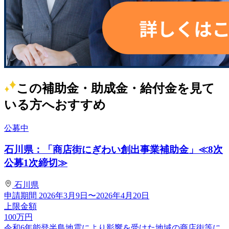
この補助金・助成金・給付金を見て
いる方へおすすめ
公募中
石川県：「商店街にぎわい創出事業補助金」≪8次
公募1次締切≫
石川県
申請期間
2026年3月9日〜2026年4月20日
上限金額
100
万円
令和6年能登半島地震により影響を受けた地域の商店街等に