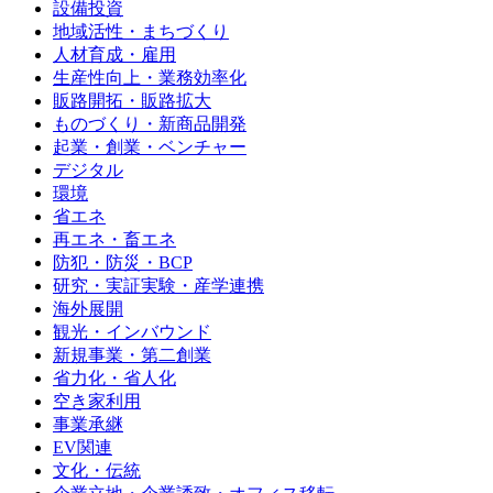
設備投資
地域活性・まちづくり
人材育成・雇用
生産性向上・業務効率化
販路開拓・販路拡大
ものづくり・新商品開発
起業・創業・ベンチャー
デジタル
環境
省エネ
再エネ・畜エネ
防犯・防災・BCP
研究・実証実験・産学連携
海外展開
観光・インバウンド
新規事業・第二創業
省力化・省人化
空き家利用
事業承継
EV関連
文化・伝統