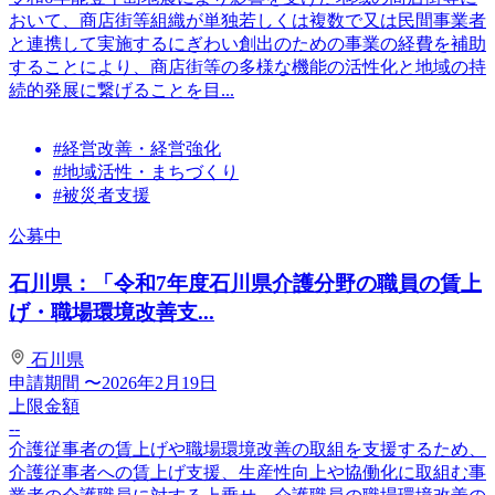
おいて、商店街等組織が単独若しくは複数で又は民間事業者
と連携して実施するにぎわい創出のための事業の経費を補助
することにより、商店街等の多様な機能の活性化と地域の持
続的発展に繋げることを目...
#経営改善・経営強化
#地域活性・まちづくり
#被災者支援
公募中
石川県：「令和7年度石川県介護分野の職員の賃上
げ・職場環境改善支...
石川県
申請期間
〜2026年2月19日
上限金額
--
介護従事者の賃上げや職場環境改善の取組を支援するため、
介護従事者への賃上げ支援、生産性向上や協働化に取組む事