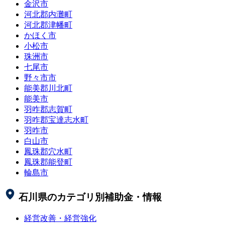
金沢市
河北郡内灘町
河北郡津幡町
かほく市
小松市
珠洲市
七尾市
野々市市
能美郡川北町
能美市
羽咋郡志賀町
羽咋郡宝達志水町
羽咋市
白山市
鳳珠郡穴水町
鳳珠郡能登町
輪島市
石川県
のカテゴリ別補助金・情報
経営改善・経営強化