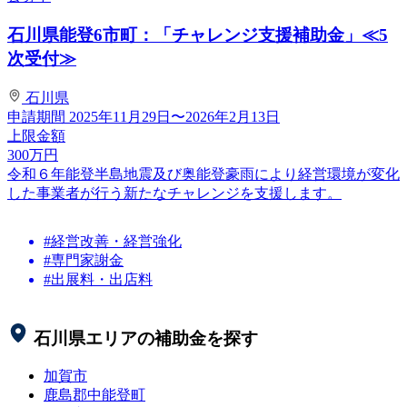
石川県能登6市町：「チャレンジ支援補助金」≪5
次受付≫
石川県
申請期間
2025年11月29日〜2026年2月13日
上限金額
300
万円
令和６年能登半島地震及び奥能登豪雨により経営環境が変化
した事業者が行う新たなチャレンジを支援します。
#経営改善・経営強化
#専門家謝金
#出展料・出店料
石川県
エリアの補助金を探す
加賀市
鹿島郡中能登町