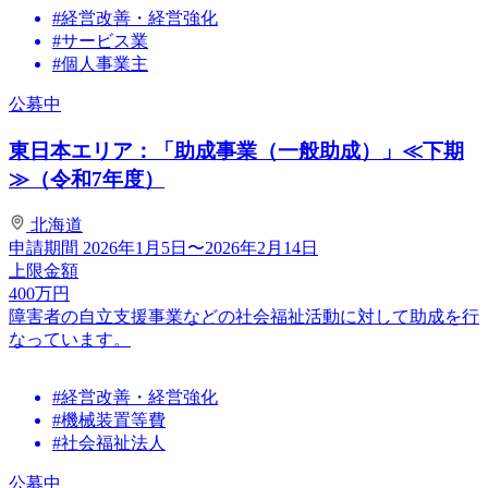
#経営改善・経営強化
#サービス業
#個人事業主
公募中
東日本エリア：「助成事業（一般助成）」≪下期
≫（令和7年度）
北海道
申請期間
2026年1月5日〜2026年2月14日
上限金額
400
万円
障害者の自立支援事業などの社会福祉活動に対して助成を行
なっています。
#経営改善・経営強化
#機械装置等費
#社会福祉法人
公募中