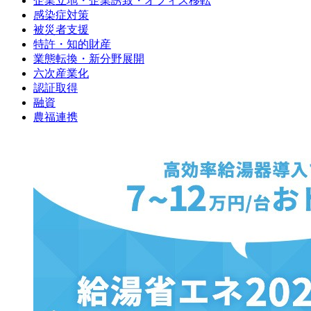
企業立地・企業誘致・オフィス移転
感染症対策
被災者支援
特許・知的財産
業態転換・新分野展開
六次産業化
認証取得
融資
農福連携