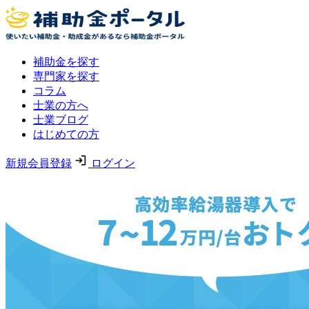
補助金を探す
専門家を探す
コラム
士業の方へ
士業ブログ
はじめての方
新規会員登録
ログイン