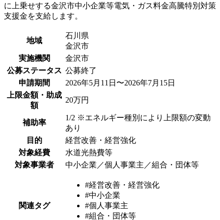
に上乗せする金沢市中小企業等電気・ガス料金高騰特別対策
支援金を支給します。
石川県
地域
金沢市
実施機関
金沢市
公募ステータス
公募終了
申請期間
2026年5月11日〜2026年7月15日
上限金額・助成
20万円
額
1/2 ※エネルギー種別により上限額の変動
補助率
あり
目的
経営改善・経営強化
対象経費
水道光熱費等
対象事業者
中小企業／個人事業主／組合・団体等
#経営改善・経営強化
#中小企業
関連タグ
#個人事業主
#組合・団体等