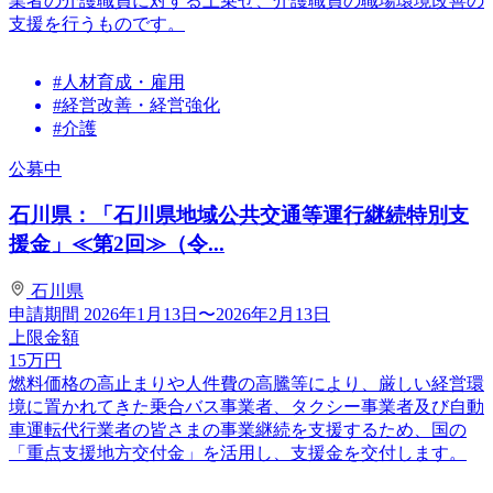
業者の介護職員に対する上乗せ、介護職員の職場環境改善の
支援を行うものです。
#人材育成・雇用
#経営改善・経営強化
#介護
公募中
石川県：「石川県地域公共交通等運行継続特別支
援金」≪第2回≫（令...
石川県
申請期間
2026年1月13日〜2026年2月13日
上限金額
15
万円
燃料価格の高止まりや人件費の高騰等により、厳しい経営環
境に置かれてきた乗合バス事業者、タクシー事業者及び自動
車運転代行業者の皆さまの事業継続を支援するため、国の
「重点支援地方交付金」を活用し、支援金を交付します。