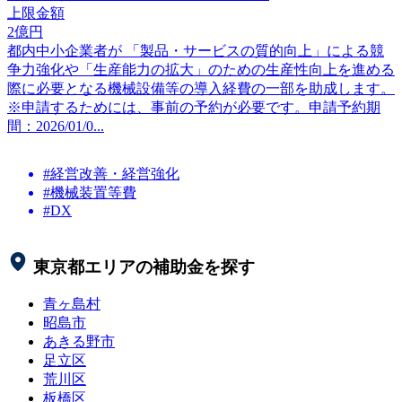
上限金額
2
億円
都内中小企業者が 「製品・サービスの質的向上」による競
争力強化や「生産能力の拡大」のための生産性向上を進める
際に必要となる機械設備等の導入経費の一部を助成します。
※申請するためには、事前の予約が必要です。申請予約期
間：2026/01/0...
#経営改善・経営強化
#機械装置等費
#DX
東京都
エリアの補助金を探す
青ヶ島村
昭島市
あきる野市
足立区
荒川区
板橋区