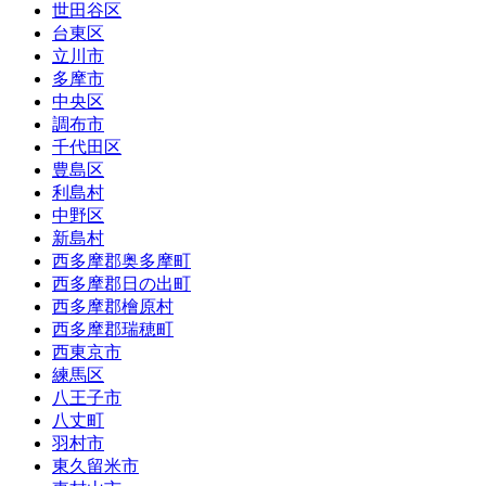
世田谷区
台東区
立川市
多摩市
中央区
調布市
千代田区
豊島区
利島村
中野区
新島村
西多摩郡奥多摩町
西多摩郡日の出町
西多摩郡檜原村
西多摩郡瑞穂町
西東京市
練馬区
八王子市
八丈町
羽村市
東久留米市