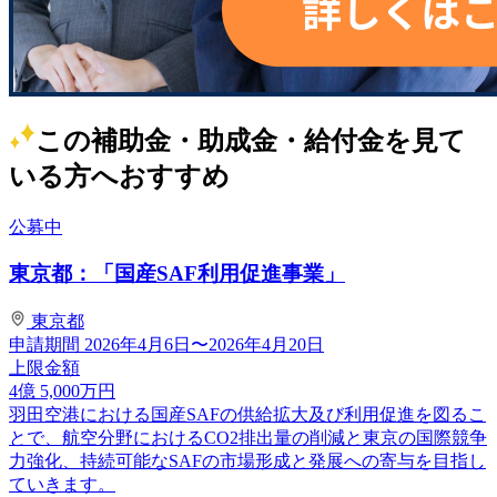
この補助金・助成金・給付金を見て
いる方へおすすめ
公募中
東京都：「国産SAF利用促進事業」
東京都
申請期間
2026年4月6日〜2026年4月20日
上限金額
4
億
5,000
万円
羽田空港における国産SAFの供給拡大及び利用促進を図るこ
とで、航空分野におけるCO2排出量の削減と東京の国際競争
力強化、持続可能なSAFの市場形成と発展への寄与を目指し
ていきます。