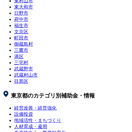
東村山市
東大和市
日野市
府中市
福生市
文京区
町田市
御蔵島村
三鷹市
港区
三宅村
武蔵野市
武蔵村山市
目黒区
東京都
のカテゴリ別補助金・情報
経営改善・経営強化
設備投資
地域活性・まちづくり
人材育成・雇用