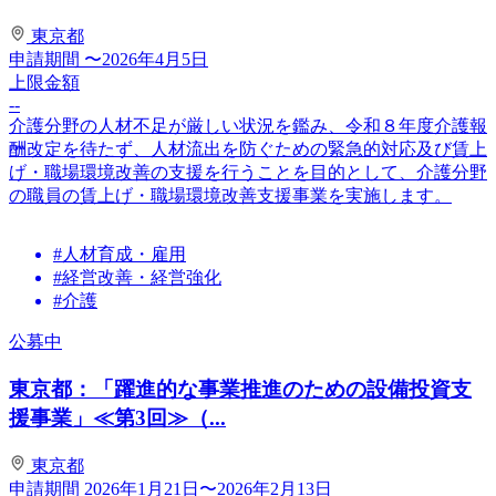
東京都
申請期間
〜2026年4月5日
上限金額
--
介護分野の人材不足が厳しい状況を鑑み、令和８年度介護報
酬改定を待たず、人材流出を防ぐための緊急的対応及び賃上
げ・職場環境改善の支援を行うことを目的として、介護分野
の職員の賃上げ・職場環境改善支援事業を実施します。
#人材育成・雇用
#経営改善・経営強化
#介護
公募中
東京都：「躍進的な事業推進のための設備投資支
援事業」≪第3回≫（...
東京都
申請期間
2026年1月21日〜2026年2月13日