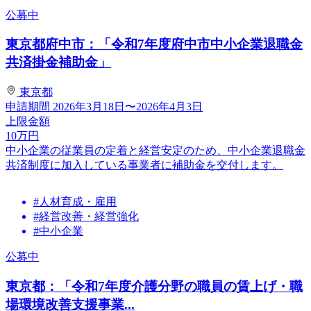
公募中
東京都府中市：「令和7年度府中市中小企業退職金
共済掛金補助金」
東京都
申請期間
2026年3月18日〜2026年4月3日
上限金額
10
万円
中小企業の従業員の定着と経営安定のため、中小企業退職金
共済制度に加入している事業者に補助金を交付します。
#人材育成・雇用
#経営改善・経営強化
#中小企業
公募中
東京都：「令和7年度介護分野の職員の賃上げ・職
場環境改善支援事業...