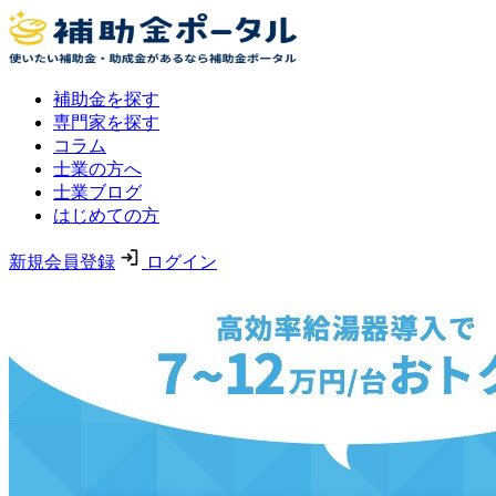
補助金を探す
専門家を探す
コラム
士業の方へ
士業ブログ
はじめての方
新規会員登録
ログイン