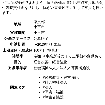
ビスの継続ができるよう、国の物価高騰対応重点支援地方創
生臨時交付金を活用し、障がい事業所等に対して支援を行い
ます。
東京都
地域
小平市
実施機関
小平市
公募ステータス
公募終了
申請期間
〜2026年7月31日
上限金額・助成額
100万円/事業所
補助率
定額 ※事業所等により上限額の変動あり
目的
経営改善・経営強化
対象事業者
社会福祉法人／法人／障害者施設
#経営改善・経営強化
#社会福祉法人
関連タグ
#法人
#医療・福祉
#障害者施設