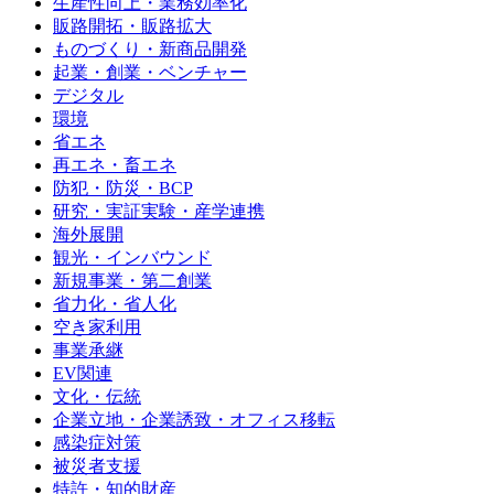
生産性向上・業務効率化
販路開拓・販路拡大
ものづくり・新商品開発
起業・創業・ベンチャー
デジタル
環境
省エネ
再エネ・畜エネ
防犯・防災・BCP
研究・実証実験・産学連携
海外展開
観光・インバウンド
新規事業・第二創業
省力化・省人化
空き家利用
事業承継
EV関連
文化・伝統
企業立地・企業誘致・オフィス移転
感染症対策
被災者支援
特許・知的財産