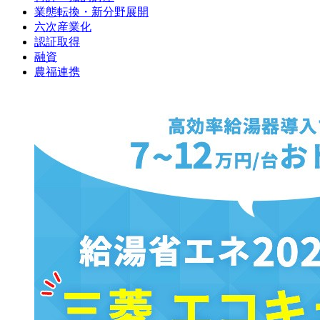
業態転換・新分野展開
六次産業化
認証取得
融資
農福連携