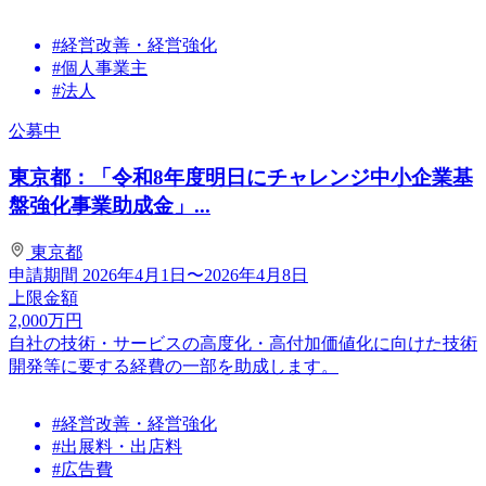
#経営改善・経営強化
#個人事業主
#法人
公募中
東京都：「令和8年度明日にチャレンジ中小企業基
盤強化事業助成金」...
東京都
申請期間
2026年4月1日〜2026年4月8日
上限金額
2,000
万円
自社の技術・サービスの高度化・高付加価値化に向けた技術
開発等に要する経費の一部を助成します。
#経営改善・経営強化
#出展料・出店料
#広告費