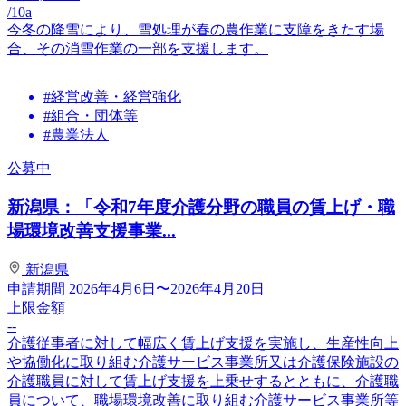
/10a
今冬の降雪により、雪処理が春の農作業に支障をきたす場
合、その消雪作業の一部を支援します。
#経営改善・経営強化
#組合・団体等
#農業法人
公募中
新潟県：「令和7年度介護分野の職員の賃上げ・職
場環境改善支援事業...
新潟県
申請期間
2026年4月6日〜2026年4月20日
上限金額
--
介護従事者に対して幅広く賃上げ支援を実施し、生産性向上
や協働化に取り組む介護サービス事業所又は介護保険施設の
介護職員に対して賃上げ支援を上乗せするとともに、介護職
員について、職場環境改善に取り組む介護サービス事業所等