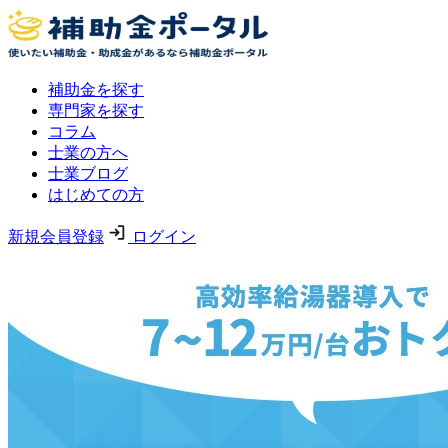
補助金を探す
専門家を探す
コラム
士業の方へ
士業ブログ
はじめての方
新規会員登録
ログイン