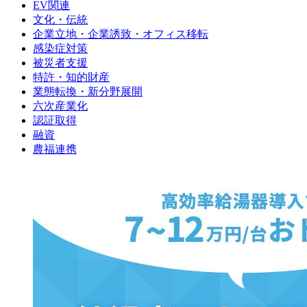
EV関連
文化・伝統
企業立地・企業誘致・オフィス移転
感染症対策
被災者支援
特許・知的財産
業態転換・新分野展開
六次産業化
認証取得
融資
農福連携