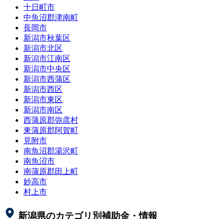
十日町市
中魚沼郡津南町
長岡市
新潟市秋葉区
新潟市北区
新潟市江南区
新潟市中央区
新潟市西蒲区
新潟市西区
新潟市東区
新潟市南区
西蒲原郡弥彦村
東蒲原郡阿賀町
見附市
南魚沼郡湯沢町
南魚沼市
南蒲原郡田上町
妙高市
村上市
新潟県
のカテゴリ別補助金・情報