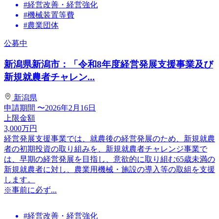
#経営改善・経営強化
#機械装置等費
#農業団体
公募中
新潟県新潟市：「令和8年度経営発展支援事業及び
新規就農者チャレン...
新潟県
申請期間
〜2026年2月16日
上限金額
3,000
万円
経営発展支援事業では、就農後の経営発展のため、新規就農
者の初期投資の取り組みを、新規就農者チャレンジ事業で
は、早期の経営発展を目指し、意欲的に取り組む65歳未満の
新規就農者に対し、農業用機械・施設の導入等の取組を支援
します。
※事前に必ず...
#経営改善・経営強化