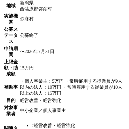
新潟県
地域
西蒲原郡弥彦村
実施機
弥彦村
関
公募ス
テータ
公募終了
ス
申請期
〜2026年7月31日
間
上限金
額・助
15万円
成額
・個人事業主：5万円 ・常時雇用する従業員が9人
補助率
以内の法人：10万円 ・常時雇用する従業員が10人
以上の法人：15万円
目的
経営改善・経営強化
対象事
中小企業／個人事業主
業者
#経営改善・経営強化
関連タ