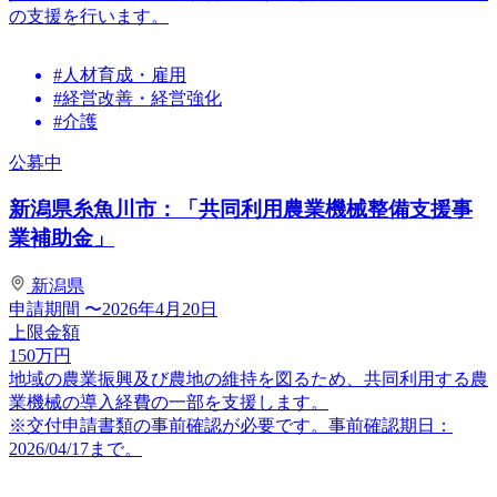
の支援を行います。
#人材育成・雇用
#経営改善・経営強化
#介護
公募中
新潟県糸魚川市：「共同利用農業機械整備支援事
業補助金」
新潟県
申請期間
〜2026年4月20日
上限金額
150
万円
地域の農業振興及び農地の維持を図るため、共同利用する農
業機械の導入経費の一部を支援します。
※交付申請書類の事前確認が必要です。事前確認期日：
2026/04/17まで。