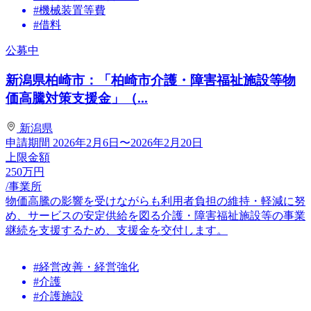
#機械装置等費
#借料
公募中
新潟県柏崎市：「柏崎市介護・障害福祉施設等物
価高騰対策支援金」（...
新潟県
申請期間
2026年2月6日〜2026年2月20日
上限金額
250
万円
/事業所
物価高騰の影響を受けながらも利用者負担の維持・軽減に努
め、サービスの安定供給を図る介護・障害福祉施設等の事業
継続を支援するため、支援金を交付します。
#経営改善・経営強化
#介護
#介護施設