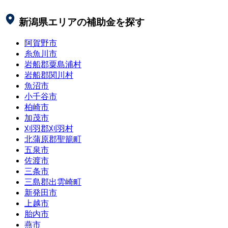
新潟県
エリアの補助金を探す
阿賀野市
糸魚川市
岩船郡粟島浦村
岩船郡関川村
魚沼市
小千谷市
柏崎市
加茂市
刈羽郡刈羽村
北蒲原郡聖籠町
五泉市
佐渡市
三条市
三島郡出雲崎町
新発田市
上越市
胎内市
燕市