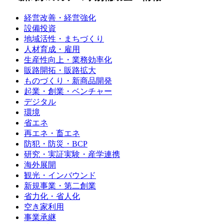
経営改善・経営強化
設備投資
地域活性・まちづくり
人材育成・雇用
生産性向上・業務効率化
販路開拓・販路拡大
ものづくり・新商品開発
起業・創業・ベンチャー
デジタル
環境
省エネ
再エネ・畜エネ
防犯・防災・BCP
研究・実証実験・産学連携
海外展開
観光・インバウンド
新規事業・第二創業
省力化・省人化
空き家利用
事業承継