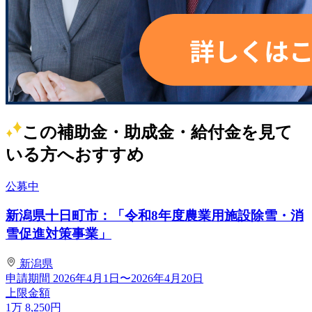
この補助金・助成金・給付金を見て
いる方へおすすめ
公募中
新潟県十日町市：「令和8年度農業用施設除雪・消
雪促進対策事業」
新潟県
申請期間
2026年4月1日〜2026年4月20日
上限金額
1
万
8,250
円