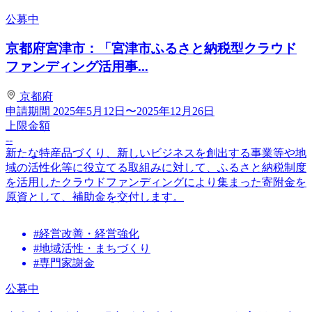
公募中
京都府宮津市：「宮津市ふるさと納税型クラウド
ファンディング活用事...
京都府
申請期間
2025年5月12日〜2025年12月26日
上限金額
--
新たな特産品づくり、新しいビジネスを創出する事業等や地
域の活性化等に役立てる取組みに対して、ふるさと納税制度
を活用したクラウドファンディングにより集まった寄附金を
原資として、補助金を交付します。
#経営改善・経営強化
#地域活性・まちづくり
#専門家謝金
公募中