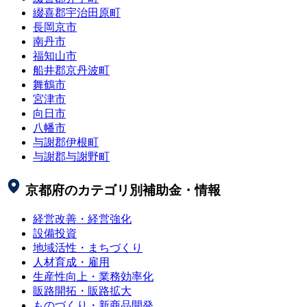
綴喜郡宇治田原町
長岡京市
南丹市
福知山市
船井郡京丹波町
舞鶴市
宮津市
向日市
八幡市
与謝郡伊根町
与謝郡与謝野町
京都府
のカテゴリ別補助金・情報
経営改善・経営強化
設備投資
地域活性・まちづくり
人材育成・雇用
生産性向上・業務効率化
販路開拓・販路拡大
ものづくり・新商品開発