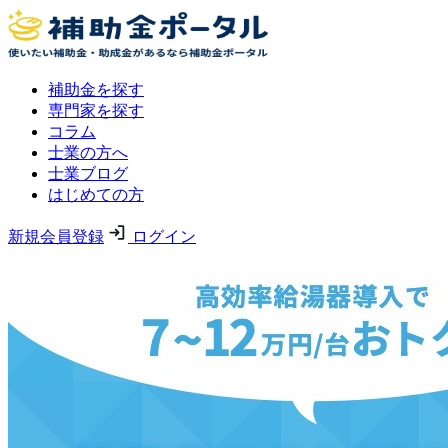
補助金を探す
専門家を探す
コラム
士業の方へ
士業ブログ
はじめての方
新規会員登録
ログイン