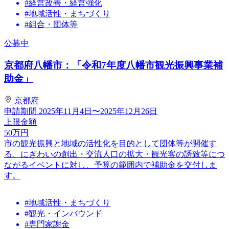
#経営改善・経営強化
#地域活性・まちづくり
#組合・団体等
公募中
京都府八幡市：「令和7年度八幡市観光振興事業補
助金」
京都府
申請期間
2025年11月4日〜2025年12月26日
上限金額
50
万円
市の観光振興と地域の活性化を目的として団体等が開催す
る、にぎわいの創出・交流人口の拡大・観光客の誘致等につ
ながるイベントに対し、予算の範囲内で補助金を交付しま
す。
#地域活性・まちづくり
#観光・インバウンド
#専門家謝金