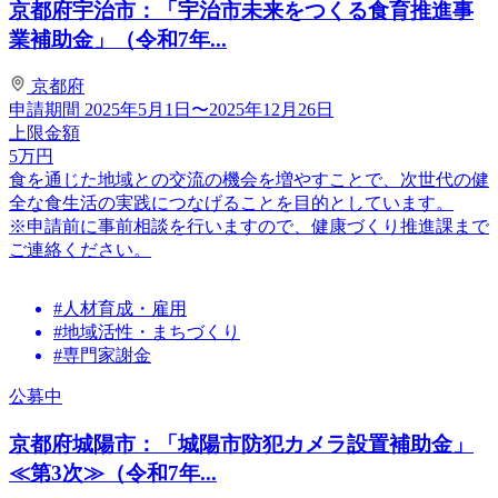
京都府宇治市：「宇治市未来をつくる食育推進事
業補助金」（令和7年...
京都府
申請期間
2025年5月1日〜2025年12月26日
上限金額
5
万円
食を通じた地域との交流の機会を増やすことで、次世代の健
全な食生活の実践につなげることを目的としています。
※申請前に事前相談を行いますので、健康づくり推進課まで
ご連絡ください。
#人材育成・雇用
#地域活性・まちづくり
#専門家謝金
公募中
京都府城陽市：「城陽市防犯カメラ設置補助金」
≪第3次≫（令和7年...