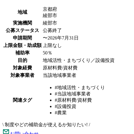
京都府
地域
綾部市
実施機関
綾部市
公募ステータス
公募終了
申請期間
〜2026年7月31日
上限金額・助成額
上限なし
補助率
50％
目的
地域活性・まちづくり／設備投資
対象経費
原材料費/資材費
対象事業者
当該地域事業者
#地域活性・まちづくり
#当該地域事業者
関連タグ
#原材料費/資材費
#設備投資
#農業
\
制度やどの補助金が使えるか知りたい!
/
お問い合わせ