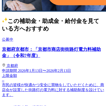
この補助金・助成金・給付金を見て
いる方へおすすめ
公募中
京都府京都市：「京都市商店街街路灯電力料補助
金」（令和7年度）
京都府
申請期間
2026年1月13日〜2026年2月13日
上限金額
--
市民の皆様が快適かつ安全に買物をしていただくために、商
店会が設置した街路灯の電力料に対する補助制度を設けてい
ます。