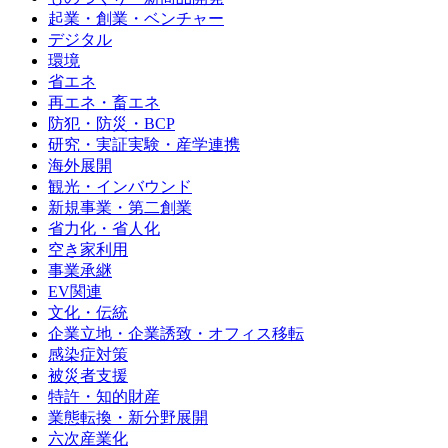
起業・創業・ベンチャー
デジタル
環境
省エネ
再エネ・畜エネ
防犯・防災・BCP
研究・実証実験・産学連携
海外展開
観光・インバウンド
新規事業・第二創業
省力化・省人化
空き家利用
事業承継
EV関連
文化・伝統
企業立地・企業誘致・オフィス移転
感染症対策
被災者支援
特許・知的財産
業態転換・新分野展開
六次産業化