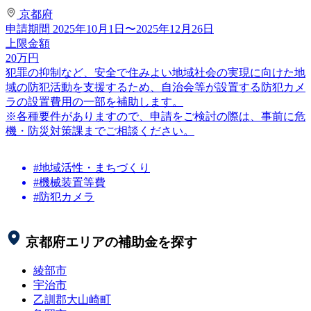
京都府
申請期間
2025年10月1日〜2025年12月26日
上限金額
20
万円
犯罪の抑制など、安全で住みよい地域社会の実現に向けた地
域の防犯活動を支援するため、自治会等が設置する防犯カメ
ラの設置費用の一部を補助します。
※各種要件がありますので、申請をご検討の際は、事前に危
機・防災対策課までご相談ください。
#地域活性・まちづくり
#機械装置等費
#防犯カメラ
京都府
エリアの補助金を探す
綾部市
宇治市
乙訓郡大山崎町