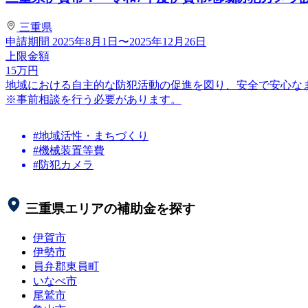
三重県
申請期間
2025年8月1日〜2025年12月26日
上限金額
15
万円
地域における自主的な防犯活動の促進を図り、安全で安心な
※事前相談を行う必要があります。
#地域活性・まちづくり
#機械装置等費
#防犯カメラ
三重県
エリアの補助金を探す
伊賀市
伊勢市
員弁郡東員町
いなべ市
尾鷲市