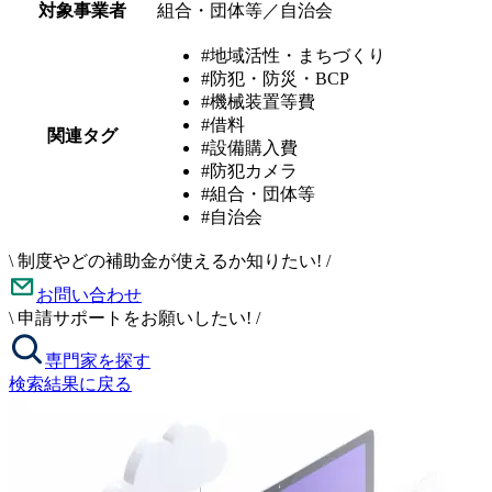
対象事業者
組合・団体等／自治会
#地域活性・まちづくり
#防犯・防災・BCP
#機械装置等費
#借料
関連タグ
#設備購入費
#防犯カメラ
#組合・団体等
#自治会
\
制度やどの補助金が使えるか知りたい!
/
お問い合わせ
\
申請サポートをお願いしたい!
/
専門家を探す
検索結果に戻る