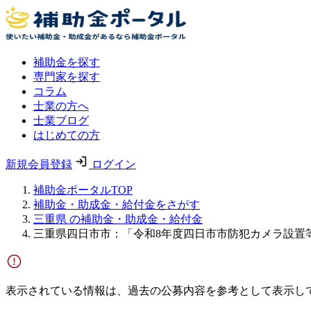
補助金を探す
専門家を探す
コラム
士業の方へ
士業ブログ
はじめての方
新規会員登録
ログイン
補助金ポータルTOP
補助金・助成金・給付金をさがす
三重県 の補助金・助成金・給付金
三重県四日市市：「令和8年度四日市市防犯カメラ設置
表示されている情報は、過去の公募内容を参考として表示し