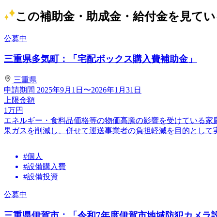
この補助金・助成金・給付金を見てい
公募中
三重県多気町：「宅配ボックス購入費補助金」
三重県
申請期間
2025年9月1日〜2026年1月31日
上限金額
1
万円
エネルギー・食料品価格等の物価高騰の影響を受けている家
果ガスを削減し、併せて運送事業者の負担軽減を目的として実施
#個人
#設備購入費
#設備投資
公募中
三重県伊賀市：「令和7年度伊賀市地域防犯カメラ