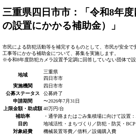
三重県四日市市：「令和8年
の設置にかかる補助金）」
市民による防犯活動等を補完するものとして、市民が安全で
工事等にかかる補助金について、募集を実施します。
※令和8年度防犯カメラ設置予定調に回答していない団体で
三重県
地域
四日市市
実施機関
四日市市
公募ステータス
公募終了
申請期間
〜2026年7月31日
上限金額・助成額
40万円/台
補助率
・通学路またはごみ集積場に向けて設置：2
目的
地域活性・まちづくり／防犯・防災・BCP
対象経費
機械装置等費／借料／設備購入費