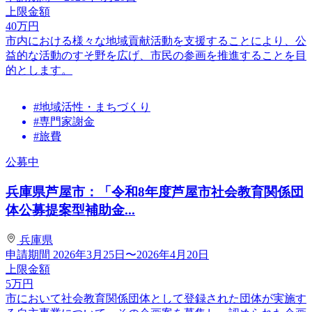
上限金額
40
万円
市内における様々な地域貢献活動を支援することにより、公
益的な活動のすそ野を広げ、市民の参画を推進することを目
的とします。
#地域活性・まちづくり
#専門家謝金
#旅費
公募中
兵庫県芦屋市：「令和8年度芦屋市社会教育関係団
体公募提案型補助金...
兵庫県
申請期間
2026年3月25日〜2026年4月20日
上限金額
5
万円
市において社会教育関係団体として登録された団体が実施す