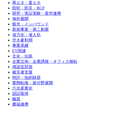
再エネ・畜エネ
防犯・防災・BCP
研究・実証実験・産学連携
海外展開
観光・インバウンド
新規事業・第二創業
省力化・省人化
空き家利用
事業承継
EV関連
文化・伝統
企業立地・企業誘致・オフィス移転
感染症対策
被災者支援
特許・知的財産
業態転換・新分野展開
六次産業化
認証取得
融資
農福連携