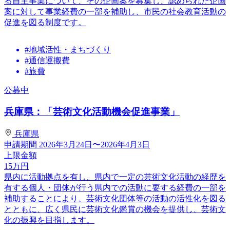
る自主事業について、その企画案を募集し、認められた企画
案に対して事業経費の一部を補助し、市民の社会教育活動の
促進を図る制度です。
#地域活性・まちづくり
#通信運搬費
#旅費
公募中
兵庫県：「芸術文化活動機会促進事業」
兵庫県
申請期間
2026年3月24日〜2026年4月3日
上限金額
15
万円
県内に活動拠点を有し、県内で一定の芸術文化活動の経歴を
有する個人・団体が行う県内での活動に要する経費の一部を
補助することにより、芸術文化団体等の活動の活性化を図る
とともに、広く県民に芸術文化鑑賞の機会を提供し、芸術文
化の振興を目指します。