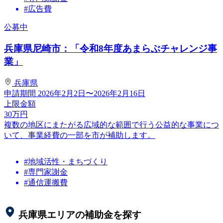
#広告費
公募中
兵庫県尼崎市：「令和8年度あまらぶチャレンジ事
業」
兵庫県
申請期間
2026年2月2日〜2026年2月16日
上限金額
30
万円
複数の地区にまたがる広域的な範囲で行う公益的な事業につ
いて、事業経費の一部を市が補助します。
#地域活性・まちづくり
#専門家謝金
#通信運搬費
兵庫県
エリアの補助金を探す