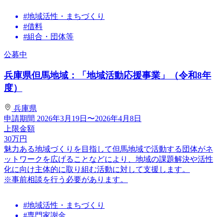
#地域活性・まちづくり
#借料
#組合・団体等
公募中
兵庫県但馬地域：「地域活動応援事業」（令和8年
度）
兵庫県
申請期間
2026年3月19日〜2026年4月8日
上限金額
30
万円
魅力ある地域づくりを目指して但馬地域で活動する団体がネ
ットワークを広げることなどにより、地域の課題解決や活性
化に向け主体的に取り組む活動に対して支援します。
※事前相談を行う必要があります。
#地域活性・まちづくり
#専門家謝金