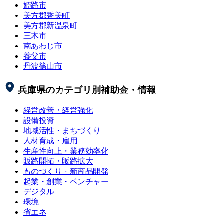
姫路市
美方郡香美町
美方郡新温泉町
三木市
南あわじ市
養父市
丹波篠山市
兵庫県
のカテゴリ別補助金・情報
経営改善・経営強化
設備投資
地域活性・まちづくり
人材育成・雇用
生産性向上・業務効率化
販路開拓・販路拡大
ものづくり・新商品開発
起業・創業・ベンチャー
デジタル
環境
省エネ