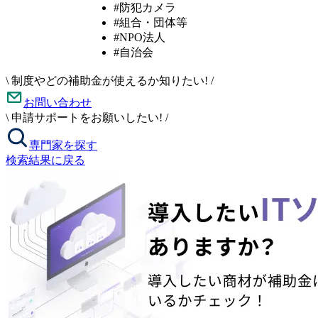
#防犯カメラ
#組合・団体等
#NPO法人
#自治会
\
制度やどの補助金が使えるか知りたい!
/
お問い合わせ
\
申請サポートをお願いしたい!
/
専門家を探す
検索結果に戻る