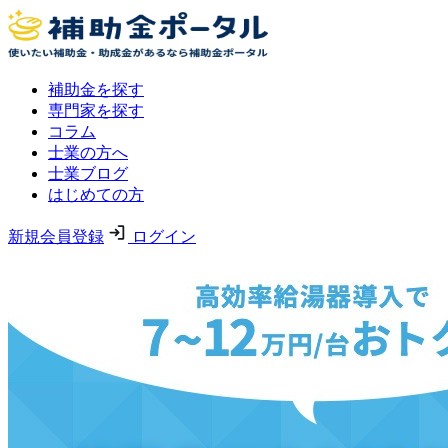
補助金を探す
専門家を探す
コラム
士業の方へ
士業ブログ
はじめての方
新規会員登録
ログイン