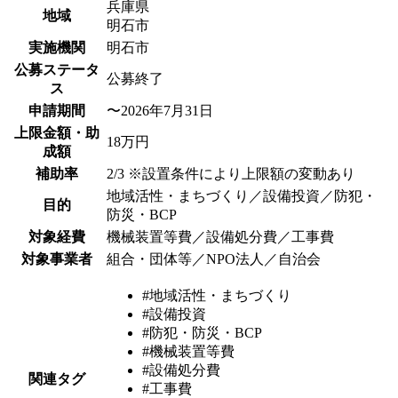
兵庫県
地域
明石市
実施機関
明石市
公募ステータ
公募終了
ス
申請期間
〜2026年7月31日
上限金額・助
18万円
成額
補助率
2/3 ※設置条件により上限額の変動あり
地域活性・まちづくり／設備投資／防犯・
目的
防災・BCP
対象経費
機械装置等費／設備処分費／工事費
対象事業者
組合・団体等／NPO法人／自治会
#地域活性・まちづくり
#設備投資
#防犯・防災・BCP
#機械装置等費
#設備処分費
関連タグ
#工事費