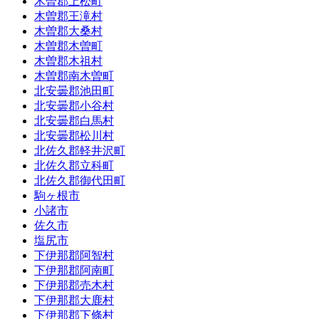
木曽郡上松町
木曽郡王滝村
木曽郡大桑村
木曽郡木曽町
木曽郡木祖村
木曽郡南木曽町
北安曇郡池田町
北安曇郡小谷村
北安曇郡白馬村
北安曇郡松川村
北佐久郡軽井沢町
北佐久郡立科町
北佐久郡御代田町
駒ヶ根市
小諸市
佐久市
塩尻市
下伊那郡阿智村
下伊那郡阿南町
下伊那郡売木村
下伊那郡大鹿村
下伊那郡下條村