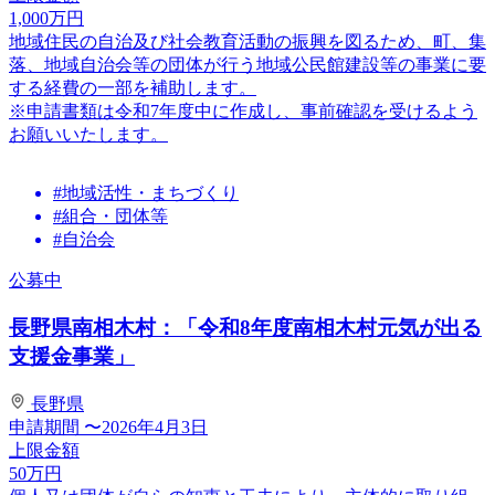
1,000
万円
地域住民の自治及び社会教育活動の振興を図るため、町、集
落、地域自治会等の団体が行う地域公民館建設等の事業に要
する経費の一部を補助します。
※申請書類は令和7年度中に作成し、事前確認を受けるよう
お願いいたします。
#地域活性・まちづくり
#組合・団体等
#自治会
公募中
長野県南相木村：「令和8年度南相木村元気が出る
支援金事業」
長野県
申請期間
〜2026年4月3日
上限金額
50
万円