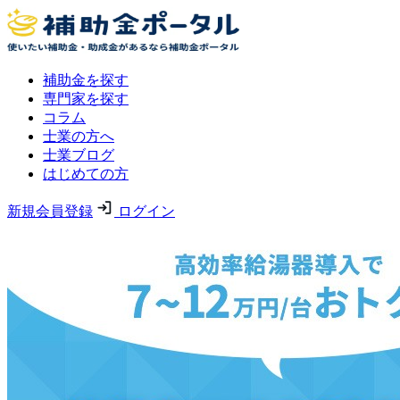
補助金を探す
専門家を探す
コラム
士業の方へ
士業ブログ
はじめての方
新規会員登録
ログイン