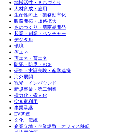
地域活性・まちづくり
人材育成・雇用
生産性向上・業務効率化
販路開拓・販路拡大
ものづくり・新商品開発
起業・創業・ベンチャー
デジタル
環境
省エネ
再エネ・畜エネ
防犯・防災・BCP
研究・実証実験・産学連携
海外展開
観光・インバウンド
新規事業・第二創業
省力化・省人化
空き家利用
事業承継
EV関連
文化・伝統
企業立地・企業誘致・オフィス移転