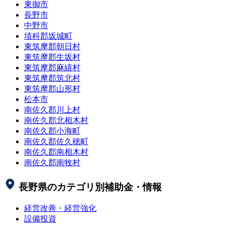
東御市
長野市
中野市
埴科郡坂城町
東筑摩郡朝日村
東筑摩郡生坂村
東筑摩郡麻績村
東筑摩郡筑北村
東筑摩郡山形村
松本市
南佐久郡川上村
南佐久郡北相木村
南佐久郡小海町
南佐久郡佐久穂町
南佐久郡南相木村
南佐久郡南牧村
長野県
のカテゴリ別補助金・情報
経営改善・経営強化
設備投資