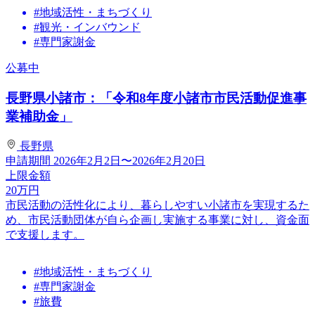
#地域活性・まちづくり
#観光・インバウンド
#専門家謝金
公募中
長野県小諸市：「令和8年度小諸市市民活動促進事
業補助金」
長野県
申請期間
2026年2月2日〜2026年2月20日
上限金額
20
万円
市民活動の活性化により、暮らしやすい小諸市を実現するた
め、市民活動団体が自ら企画し実施する事業に対し、資金面
で支援します。
#地域活性・まちづくり
#専門家謝金
#旅費