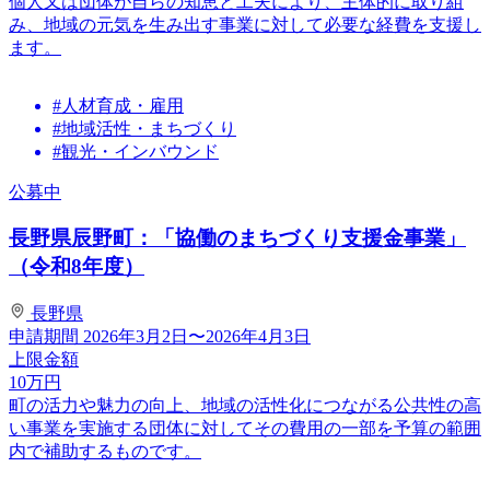
個人又は団体が自らの知恵と工夫により、主体的に取り組
み、地域の元気を生み出す事業に対して必要な経費を支援し
ます。
#人材育成・雇用
#地域活性・まちづくり
#観光・インバウンド
公募中
長野県辰野町：「協働のまちづくり支援金事業」
（令和8年度）
長野県
申請期間
2026年3月2日〜2026年4月3日
上限金額
10
万円
町の活力や魅力の向上、地域の活性化につながる公共性の高
い事業を実施する団体に対してその費用の一部を予算の範囲
内で補助するものです。