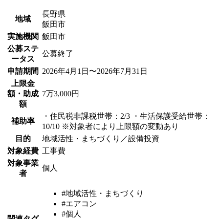
長野県
地域
飯田市
実施機関
飯田市
公募ステ
公募終了
ータス
申請期間
2026年4月1日〜2026年7月31日
上限金
額・助成
7万3,000円
額
・住民税非課税世帯：2/3 ・生活保護受給世帯：
補助率
10/10 ※対象者により上限額の変動あり
目的
地域活性・まちづくり／設備投資
対象経費
工事費
対象事業
個人
者
#地域活性・まちづくり
#エアコン
#個人
関連タグ