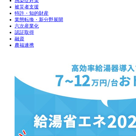
感染症対策
被災者支援
特許・知的財産
業態転換・新分野展開
六次産業化
認証取得
融資
農福連携