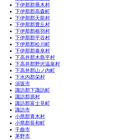
下伊那郡喬木村
下伊那郡高森町
下伊那郡天龍村
下伊那郡豊丘村
下伊那郡根羽村
下伊那郡平谷村
下伊那郡松川町
下伊那郡泰阜村
下高井郡木島平村
下高井郡野沢温泉村
下高井郡山ノ内町
下水内郡栄村
須坂市
諏訪郡下諏訪町
諏訪郡原村
諏訪郡富士見町
諏訪市
小県郡青木村
小県郡長和町
千曲市
茅野市