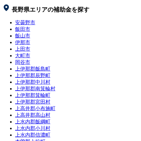
長野県
エリアの補助金を探す
安曇野市
飯田市
飯山市
伊那市
上田市
大町市
岡谷市
上伊那郡飯島町
上伊那郡辰野町
上伊那郡中川村
上伊那郡南箕輪村
上伊那郡箕輪町
上伊那郡宮田村
上高井郡小布施町
上高井郡高山村
上水内郡飯綱町
上水内郡小川村
上水内郡信濃町