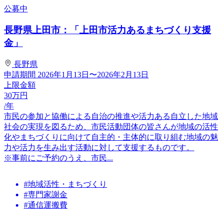
公募中
長野県上田市：「上田市活力あるまちづくり支援
金」
長野県
申請期間
2026年1月13日〜2026年2月13日
上限金額
30
万円
/年
市民の参加と協働による自治の推進や活力ある自立した地域
社会の実現を図るため、市民活動団体の皆さんが地域の活性
化やまちづくりに向けて自主的・主体的に取り組む地域の魅
力や活力を生み出す活動に対して支援するものです。
※事前にご予約のうえ、市民...
#地域活性・まちづくり
#専門家謝金
#通信運搬費