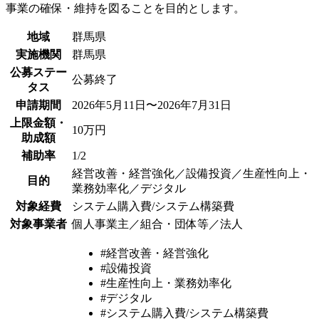
事業の確保・維持を図ることを目的とします。
地域
群馬県
実施機関
群馬県
公募ステー
公募終了
タス
申請期間
2026年5月11日〜2026年7月31日
上限金額・
10万円
助成額
補助率
1/2
経営改善・経営強化／設備投資／生産性向上・
目的
業務効率化／デジタル
対象経費
システム購入費/システム構築費
対象事業者
個人事業主／組合・団体等／法人
#経営改善・経営強化
#設備投資
#生産性向上・業務効率化
#デジタル
#システム購入費/システム構築費