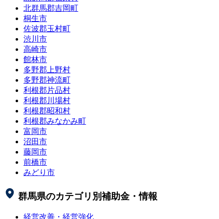
北群馬郡吉岡町
桐生市
佐波郡玉村町
渋川市
高崎市
館林市
多野郡上野村
多野郡神流町
利根郡片品村
利根郡川場村
利根郡昭和村
利根郡みなかみ町
富岡市
沼田市
藤岡市
前橋市
みどり市
群馬県
のカテゴリ別補助金・情報
経営改善・経営強化