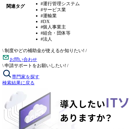
#運行管理システム
関連タグ
#サービス業
#運輸業
#DX
#個人事業主
#組合・団体等
#法人
\
制度やどの補助金が使えるか知りたい!
/
お問い合わせ
\
申請サポートをお願いしたい!
/
専門家を探す
検索結果に戻る