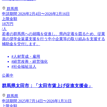
群馬県
申請期間
2026年2月4日〜2026年2月16日
上限金額
18
万円
/人
若者の群馬県への就職を促進し、県内定着を図るため、従業
員の奨学金返還支援を行う中小企業等の取り組みを支援する
補助金を交付します。
#人材育成・雇用
#経営改善・経営強化
#社会福祉法人
公募中
群馬県太田市：「太田市賃上げ促進支援金」
群馬県
申請期間
2025年7月14日〜2026年1月31日
上限金額