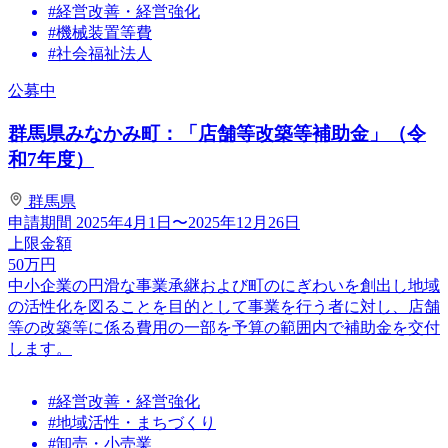
#経営改善・経営強化
#機械装置等費
#社会福祉法人
公募中
群馬県みなかみ町：「店舗等改築等補助金」（令
和7年度）
群馬県
申請期間
2025年4月1日〜2025年12月26日
上限金額
50
万円
中小企業の円滑な事業承継および町のにぎわいを創出し地域
の活性化を図ることを目的として事業を行う者に対し、店舗
等の改築等に係る費用の一部を予算の範囲内で補助金を交付
します。
#経営改善・経営強化
#地域活性・まちづくり
#卸売・小売業