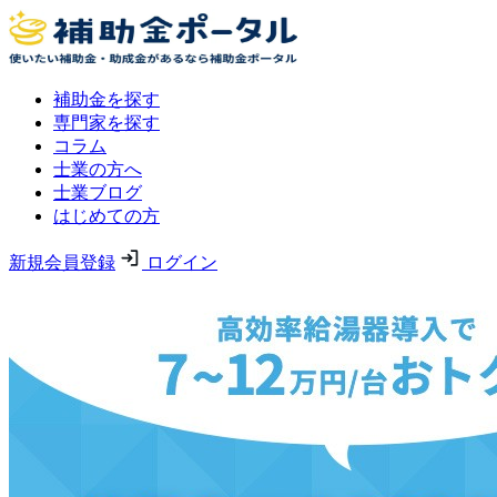
補助金を探す
専門家を探す
コラム
士業の方へ
士業ブログ
はじめての方
新規会員登録
ログイン