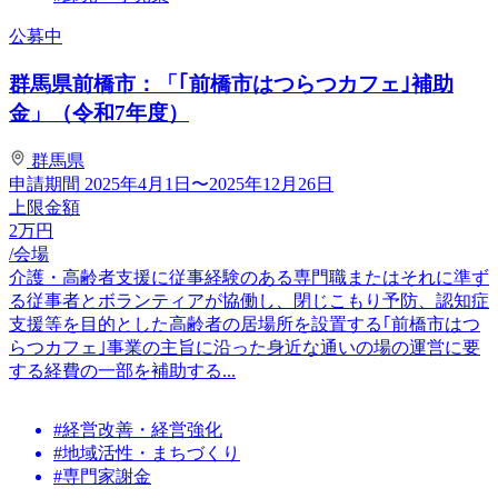
公募中
群馬県前橋市：「｢前橋市はつらつカフェ｣補助
金」（令和7年度）
群馬県
申請期間
2025年4月1日〜2025年12月26日
上限金額
2
万円
/会場
介護・高齢者支援に従事経験のある専門職またはそれに準ず
る従事者とボランティアが協働し、閉じこもり予防、認知症
支援等を目的とした高齢者の居場所を設置する｢前橋市はつ
らつカフェ｣事業の主旨に沿った身近な通いの場の運営に要
する経費の一部を補助する...
#経営改善・経営強化
#地域活性・まちづくり
#専門家謝金