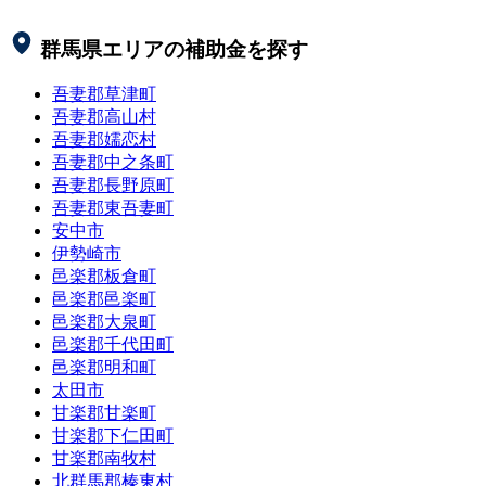
群馬県
エリアの補助金を探す
吾妻郡草津町
吾妻郡高山村
吾妻郡嬬恋村
吾妻郡中之条町
吾妻郡長野原町
吾妻郡東吾妻町
安中市
伊勢崎市
邑楽郡板倉町
邑楽郡邑楽町
邑楽郡大泉町
邑楽郡千代田町
邑楽郡明和町
太田市
甘楽郡甘楽町
甘楽郡下仁田町
甘楽郡南牧村
北群馬郡榛東村