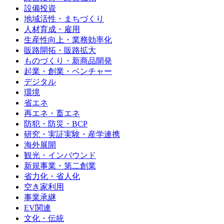
設備投資
地域活性・まちづくり
人材育成・雇用
生産性向上・業務効率化
販路開拓・販路拡大
ものづくり・新商品開発
起業・創業・ベンチャー
デジタル
環境
省エネ
再エネ・畜エネ
防犯・防災・BCP
研究・実証実験・産学連携
海外展開
観光・インバウンド
新規事業・第二創業
省力化・省人化
空き家利用
事業承継
EV関連
文化・伝統