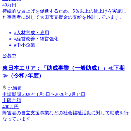
40
万円
持続的な賃上げを促進するため、5％以上の賃上げを実施し
た事業者に対して太田市支援金の支給を検討しています。
#人材育成・雇用
#経営改善・経営強化
#中小企業
公募中
東日本エリア：「助成事業（一般助成）」≪下期
≫（令和7年度）
北海道
申請期間
2026年1月5日〜2026年2月14日
上限金額
400
万円
障害者の自立支援事業などの社会福祉活動に対して助成を行
なっています。