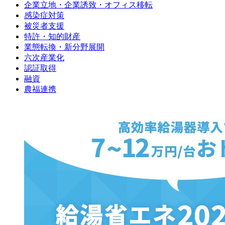
企業立地・企業誘致・オフィス移転
感染症対策
被災者支援
特許・知的財産
業態転換・新分野展開
六次産業化
認証取得
融資
農福連携