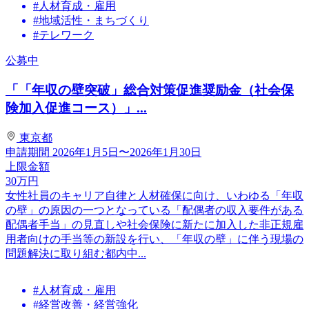
#人材育成・雇用
#地域活性・まちづくり
#テレワーク
公募中
「「年収の壁突破」総合対策促進奨励金（社会保
険加入促進コース）」...
東京都
申請期間
2026年1月5日〜2026年1月30日
上限金額
30
万円
女性社員のキャリア自律と人材確保に向け、いわゆる「年収
の壁」の原因の一つとなっている「配偶者の収入要件がある
配偶者手当」の見直しや社会保険に新たに加入した非正規雇
用者向けの手当等の新設を行い、「年収の壁」に伴う現場の
問題解決に取り組む都内中...
#人材育成・雇用
#経営改善・経営強化