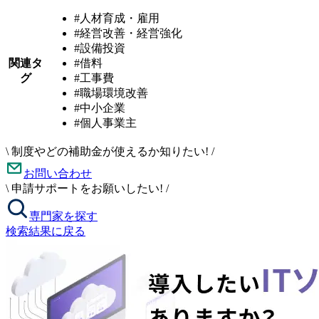
#人材育成・雇用
#経営改善・経営強化
#設備投資
関連タ
#借料
グ
#工事費
#職場環境改善
#中小企業
#個人事業主
\
制度やどの補助金が使えるか知りたい!
/
お問い合わせ
\
申請サポートをお願いしたい!
/
専門家を探す
検索結果に戻る