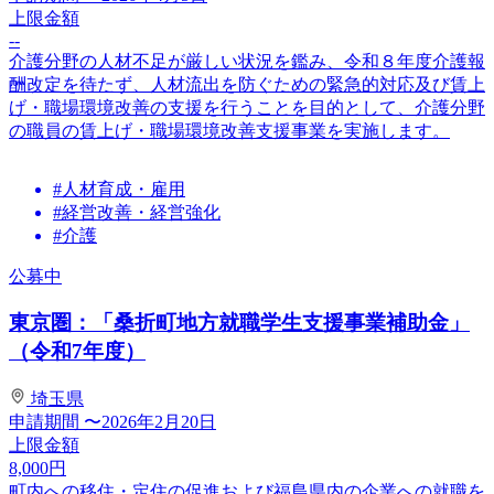
上限金額
--
介護分野の人材不足が厳しい状況を鑑み、令和８年度介護報
酬改定を待たず、人材流出を防ぐための緊急的対応及び賃上
げ・職場環境改善の支援を行うことを目的として、介護分野
の職員の賃上げ・職場環境改善支援事業を実施します。
#人材育成・雇用
#経営改善・経営強化
#介護
公募中
東京圏：「桑折町地方就職学生支援事業補助金」
（令和7年度）
埼玉県
申請期間
〜2026年2月20日
上限金額
8,000
円
町内への移住・定住の促進および福島県内の企業への就職を