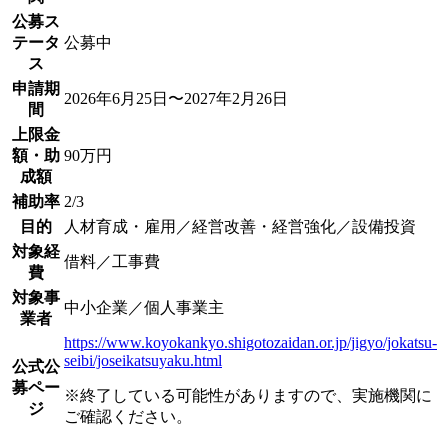
公募ス
テータ
公募中
ス
申請期
2026年6月25日〜2027年2月26日
間
上限金
額・助
90万円
成額
補助率
2/3
目的
人材育成・雇用／経営改善・経営強化／設備投資
対象経
借料／工事費
費
対象事
中小企業／個人事業主
業者
https://www.koyokankyo.shigotozaidan.or.jp/jigyo/jokatsu-
seibi/joseikatsuyaku.html
公式公
募ペー
※終了している可能性がありますので、実施機関に
ジ
ご確認ください。