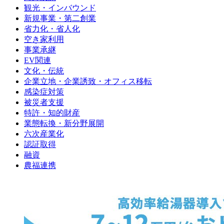
観光・インバウンド
新規事業・第二創業
省力化・省人化
空き家利用
事業承継
EV関連
文化・伝統
企業立地・企業誘致・オフィス移転
感染症対策
被災者支援
特許・知的財産
業態転換・新分野展開
六次産業化
認証取得
融資
農福連携