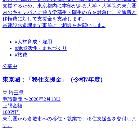
支援するため、東京都内に本部がある大学・大学院の東京圏
内のキャンパスに通う学部生・院生の方を対象に、交通費と
移転費に対して支援金を支給します。
※建設水道課まで事前にご相談をお願いしま...
#人材育成・雇用
#地域活性・まちづくり
#旅費
公募中
東京圏：「移住支援金」（令和7年度）
埼玉県
申請期間
〜2026年2月13日
上限金額
100
万円
東京圏から倉敷市への移住・就業で、移住支援金を交付しま
す。