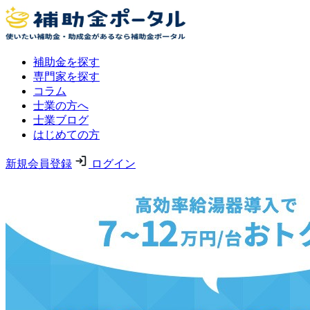
補助金を探す
専門家を探す
コラム
士業の方へ
士業ブログ
はじめての方
新規会員登録
ログイン