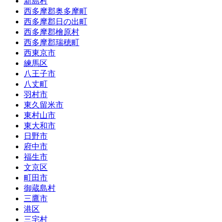
新島村
西多摩郡奥多摩町
西多摩郡日の出町
西多摩郡檜原村
西多摩郡瑞穂町
西東京市
練馬区
八王子市
八丈町
羽村市
東久留米市
東村山市
東大和市
日野市
府中市
福生市
文京区
町田市
御蔵島村
三鷹市
港区
三宅村