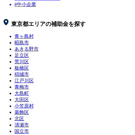
#中小企業
東京都
エリアの補助金を探す
青ヶ島村
昭島市
あきる野市
足立区
荒川区
板橋区
稲城市
江戸川区
青梅市
大島町
大田区
小笠原村
葛飾区
北区
清瀬市
国立市