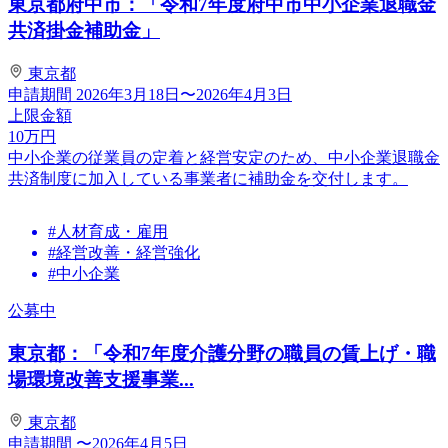
東京都府中市：「令和7年度府中市中小企業退職金
共済掛金補助金」
東京都
申請期間
2026年3月18日〜2026年4月3日
上限金額
10
万円
中小企業の従業員の定着と経営安定のため、中小企業退職金
共済制度に加入している事業者に補助金を交付します。
#人材育成・雇用
#経営改善・経営強化
#中小企業
公募中
東京都：「令和7年度介護分野の職員の賃上げ・職
場環境改善支援事業...
東京都
申請期間
〜2026年4月5日