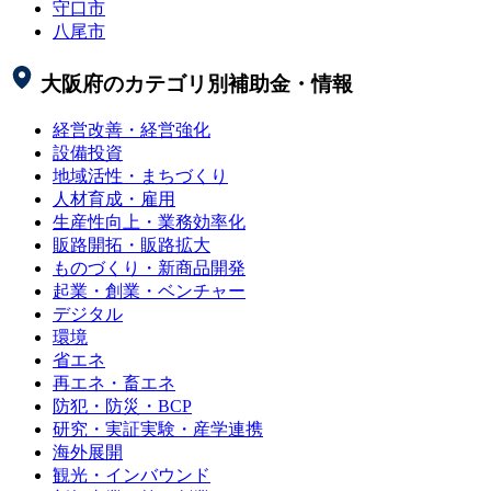
守口市
八尾市
大阪府
のカテゴリ別補助金・情報
経営改善・経営強化
設備投資
地域活性・まちづくり
人材育成・雇用
生産性向上・業務効率化
販路開拓・販路拡大
ものづくり・新商品開発
起業・創業・ベンチャー
デジタル
環境
省エネ
再エネ・畜エネ
防犯・防災・BCP
研究・実証実験・産学連携
海外展開
観光・インバウンド