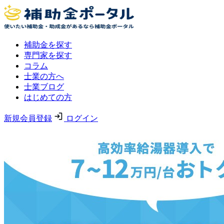
補助金を探す
専門家を探す
コラム
士業の方へ
士業ブログ
はじめての方
新規会員登録
ログイン