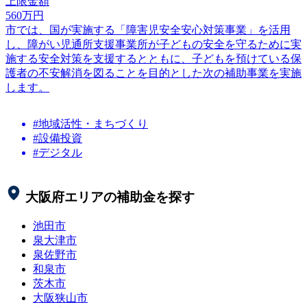
上限金額
560
万円
市では、国が実施する「障害児安全安心対策事業」を活用
し、障がい児通所支援事業所が子どもの安全を守るために実
施する安全対策を支援するとともに、子どもを預けている保
護者の不安解消を図ることを目的とした次の補助事業を実施
します。
#地域活性・まちづくり
#設備投資
#デジタル
大阪府
エリアの補助金を探す
池田市
泉大津市
泉佐野市
和泉市
茨木市
大阪狭山市