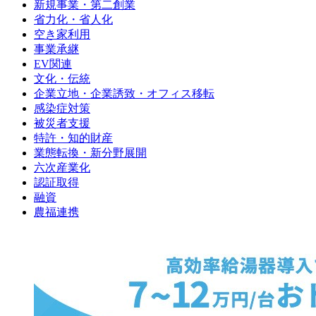
新規事業・第二創業
省力化・省人化
空き家利用
事業承継
EV関連
文化・伝統
企業立地・企業誘致・オフィス移転
感染症対策
被災者支援
特許・知的財産
業態転換・新分野展開
六次産業化
認証取得
融資
農福連携