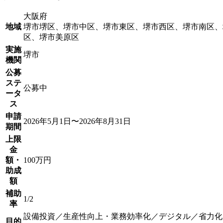
大阪府
地域
堺市堺区、堺市中区、堺市東区、堺市西区、堺市南区、
区、堺市美原区
実施
堺市
機関
公募
ステ
公募中
ータ
ス
申請
2026年5月1日〜2026年8月31日
期間
上限
金
額・
100万円
助成
額
補助
1/2
率
設備投資／生産性向上・業務効率化／デジタル／省力化
目的