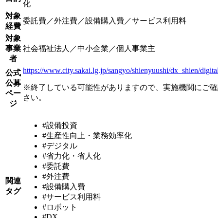
化
対象
委託費／外注費／設備購入費／サービス利用料
経費
対象
事業
社会福祉法人／中小企業／個人事業主
者
https://www.city.sakai.lg.jp/sangyo/shienyuushi/dx_shien/digita
公式
公募
※終了している可能性がありますので、実施機関にご確
ペー
さい。
ジ
#設備投資
#生産性向上・業務効率化
#デジタル
#省力化・省人化
#委託費
#外注費
関連
#設備購入費
タグ
#サービス利用料
#ロボット
#DX