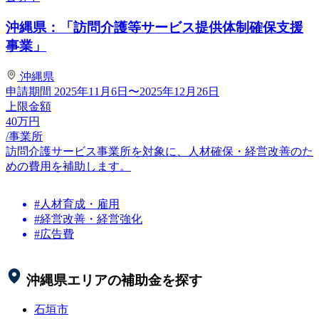
沖縄県：「訪問介護等サービス提供体制確保支援
事業」
沖縄県
申請期間
2025年11月6日〜2025年12月26日
上限金額
40
万円
/事業所
訪問介護サービス事業所を対象に、人材確保・経営改善のた
めの費用を補助します。
#人材育成・雇用
#経営改善・経営強化
#広告費
沖縄県
エリアの補助金を探す
石垣市