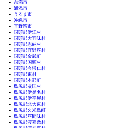
糸満市
浦添市
うるま市
沖縄市
宜野湾市
国頭郡伊江村
国頭郡大宜味村
国頭郡恩納村
国頭郡宜野座村
国頭郡金武町
国頭郡国頭村
国頭郡今帰仁村
国頭郡東村
国頭郡本部町
島尻郡粟国村
島尻郡伊是名村
島尻郡伊平屋村
島尻郡北大東村
島尻郡久米島町
島尻郡座間味村
島尻郡渡嘉敷村