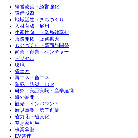
経営改善・経営強化
設備投資
地域活性・まちづくり
人材育成・雇用
生産性向上・業務効率化
販路開拓・販路拡大
ものづくり・新商品開発
起業・創業・ベンチャー
デジタル
環境
省エネ
再エネ・畜エネ
防犯・防災・BCP
研究・実証実験・産学連携
海外展開
観光・インバウンド
新規事業・第二創業
省力化・省人化
空き家利用
事業承継
EV関連