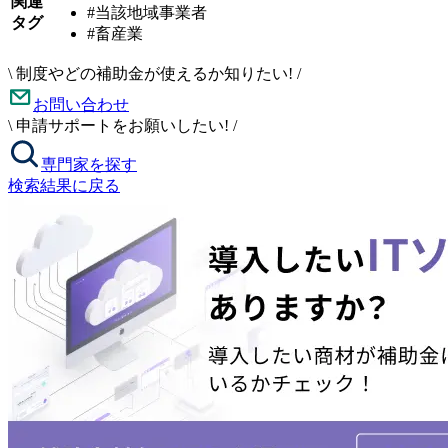
関連
#当該地域事業者
タグ
#畜産業
\
制度やどの補助金が使えるか知りたい!
/
お問い合わせ
\
申請サポートをお願いしたい!
/
専門家を探す
検索結果に戻る