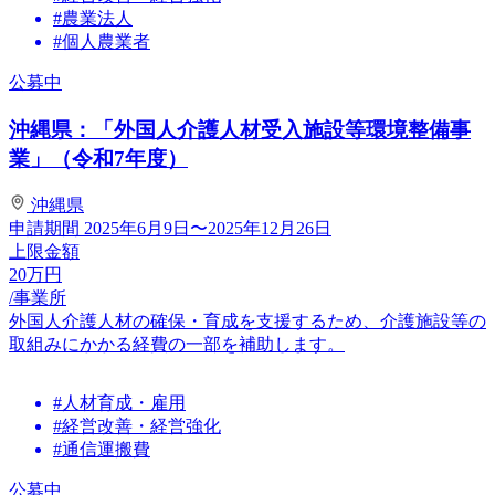
#農業法人
#個人農業者
公募中
沖縄県：「外国人介護人材受入施設等環境整備事
業」（令和7年度）
沖縄県
申請期間
2025年6月9日〜2025年12月26日
上限金額
20
万円
/事業所
外国人介護人材の確保・育成を支援するため、介護施設等の
取組みにかかる経費の一部を補助します。
#人材育成・雇用
#経営改善・経営強化
#通信運搬費
公募中