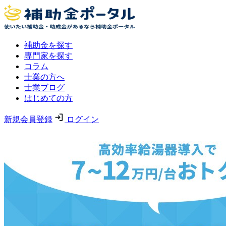
補助金を探す
専門家を探す
コラム
士業の方へ
士業ブログ
はじめての方
新規会員登録
ログイン