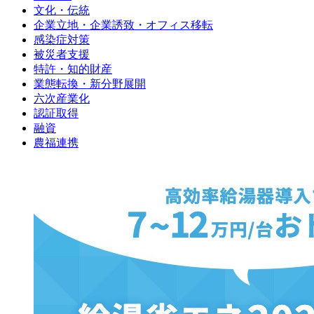
文化・伝統
企業立地・企業誘致・オフィス移転
感染症対策
被災者支援
特許・知的財産
業態転換・新分野展開
六次産業化
認証取得
融資
農福連携