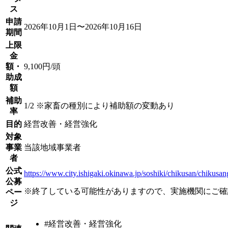
ス
申請
2026年10月1日〜2026年10月16日
期間
上限
金
額・
9,100円/頭
助成
額
補助
1/2 ※家畜の種別により補助額の変動あり
率
目的
経営改善・経営強化
対象
事業
当該地域事業者
者
公式
https://www.city.ishigaki.okinawa.jp/soshiki/chikusan/chikusa
公募
※終了している可能性がありますので、実施機関にご確
ペー
ジ
#経営改善・経営強化