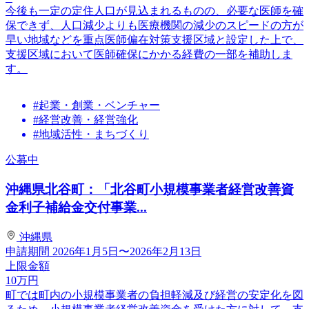
今後も一定の定住人口が見込まれるものの、必要な医師を確
保できず、人口減少よりも医療機関の減少のスピードの方が
早い地域などを重点医師偏在対策支援区域と設定した上で、
支援区域において医師確保にかかる経費の一部を補助しま
す。
#起業・創業・ベンチャー
#経営改善・経営強化
#地域活性・まちづくり
公募中
沖縄県北谷町：「北谷町小規模事業者経営改善資
金利子補給金交付事業...
沖縄県
申請期間
2026年1月5日〜2026年2月13日
上限金額
10
万円
町では町内の小規模事業者の負担軽減及び経営の安定化を図