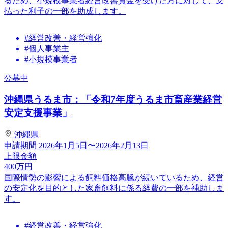
るため、小規模事業者経営改善資金を受けた方に対して、支
払った利子の一部を助成します。
#経営改善・経営強化
#個人事業主
#小規模事業者
公募中
沖縄県うるま市：「令和7年度うるま市畜産業経営
安定支援事業」
沖縄県
申請期間
2026年1月5日〜2026年2月13日
上限金額
400
万円
国際情勢の影響による飼料価格高騰が続いているため、経営
の安定化を目的とした家畜飼料に係る経費の一部を補助しま
す。
#経営改善・経営強化