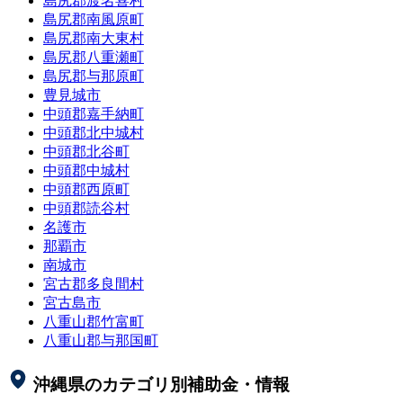
島尻郡渡名喜村
島尻郡南風原町
島尻郡南大東村
島尻郡八重瀬町
島尻郡与那原町
豊見城市
中頭郡嘉手納町
中頭郡北中城村
中頭郡北谷町
中頭郡中城村
中頭郡西原町
中頭郡読谷村
名護市
那覇市
南城市
宮古郡多良間村
宮古島市
八重山郡竹富町
八重山郡与那国町
沖縄県
のカテゴリ別補助金・情報