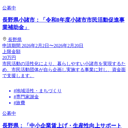
公募中
長野県小諸市：「令和8年度小諸市市民活動促進事
業補助金」
長野県
申請期間
2026年2月2日〜2026年2月20日
上限金額
20
万円
市民活動の活性化により、暮らしやすい小諸市を実現するた
め、市民活動団体が自ら企画し実施する事業に対し、資金面
で支援します。
#地域活性・まちづくり
#専門家謝金
#旅費
公募中
長野県：「中小企業賃上げ・生産性向上サポート