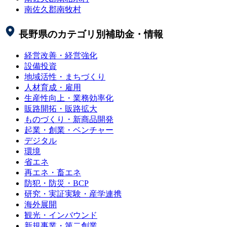
南佐久郡南牧村
長野県
のカテゴリ別補助金・情報
経営改善・経営強化
設備投資
地域活性・まちづくり
人材育成・雇用
生産性向上・業務効率化
販路開拓・販路拡大
ものづくり・新商品開発
起業・創業・ベンチャー
デジタル
環境
省エネ
再エネ・畜エネ
防犯・防災・BCP
研究・実証実験・産学連携
海外展開
観光・インバウンド
新規事業・第二創業