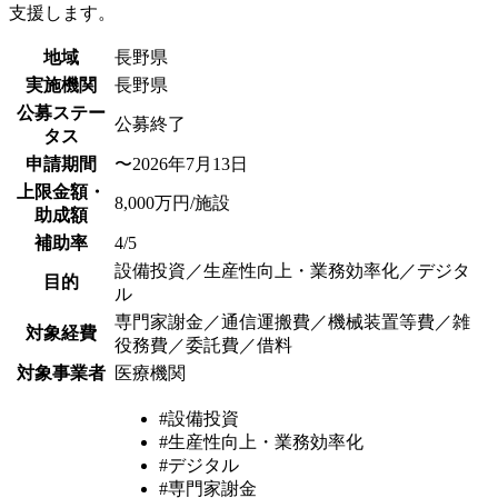
支援します。
地域
長野県
実施機関
長野県
公募ステー
公募終了
タス
申請期間
〜2026年7月13日
上限金額・
8,000万円/施設
助成額
補助率
4/5
設備投資／生産性向上・業務効率化／デジタ
目的
ル
専門家謝金／通信運搬費／機械装置等費／雑
対象経費
役務費／委託費／借料
対象事業者
医療機関
#設備投資
#生産性向上・業務効率化
#デジタル
#専門家謝金