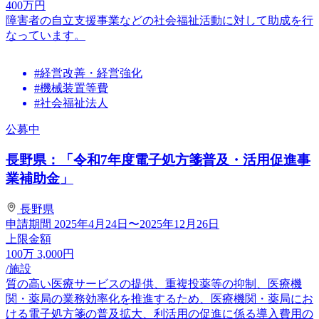
400
万円
障害者の自立支援事業などの社会福祉活動に対して助成を行
なっています。
#経営改善・経営強化
#機械装置等費
#社会福祉法人
公募中
長野県：「令和7年度電子処方箋普及・活用促進事
業補助金」
長野県
申請期間
2025年4月24日〜2025年12月26日
上限金額
100
万
3,000
円
/施設
質の高い医療サービスの提供、重複投薬等の抑制、医療機
関・薬局の業務効率化を推進するため、医療機関・薬局にお
ける電子処方箋の普及拡大、利活用の促進に係る導入費用の