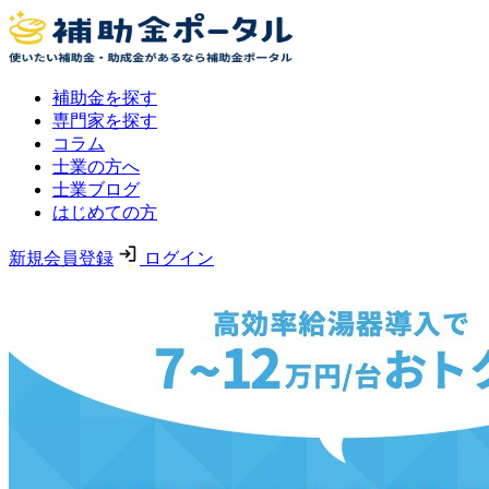
補助金を探す
専門家を探す
コラム
士業の方へ
士業ブログ
はじめての方
新規会員登録
ログイン