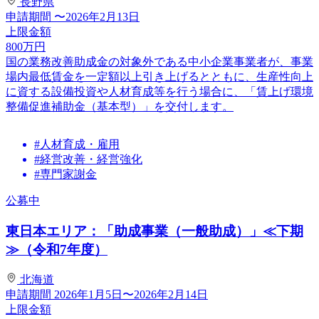
長野県
申請期間
〜2026年2月13日
上限金額
800
万円
国の業務改善助成金の対象外である中小企業事業者が、事業
場内最低賃金を一定額以上引き上げるとともに、生産性向上
に資する設備投資や人材育成等を行う場合に、「賃上げ環境
整備促進補助金（基本型）」を交付します。
#人材育成・雇用
#経営改善・経営強化
#専門家謝金
公募中
東日本エリア：「助成事業（一般助成）」≪下期
≫（令和7年度）
北海道
申請期間
2026年1月5日〜2026年2月14日
上限金額