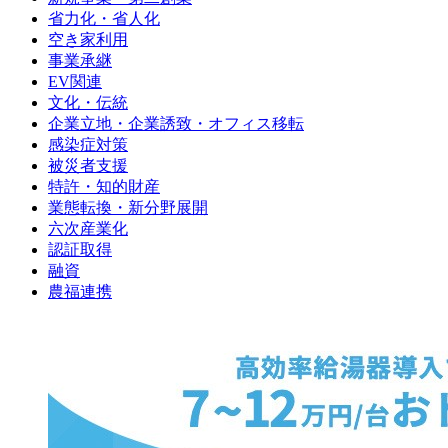
省力化・省人化
空き家利用
事業承継
EV関連
文化・伝統
企業立地・企業誘致・オフィス移転
感染症対策
被災者支援
特許・知的財産
業態転換・新分野展開
六次産業化
認証取得
融資
農福連携