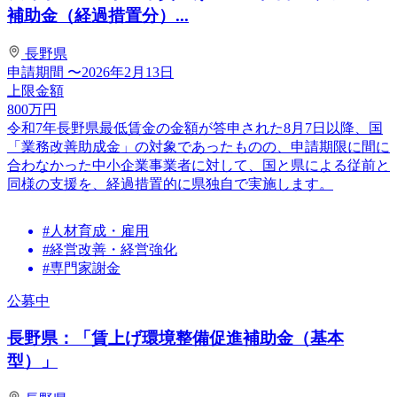
補助金（経過措置分）...
長野県
申請期間
〜2026年2月13日
上限金額
800
万円
令和7年長野県最低賃金の金額が答申された8月7日以降、国
「業務改善助成金」の対象であったものの、申請期限に間に
合わなかった中小企業事業者に対して、国と県による従前と
同様の支援を、経過措置的に県独自で実施します。
#人材育成・雇用
#経営改善・経営強化
#専門家謝金
公募中
長野県：「賃上げ環境整備促進補助金（基本
型）」