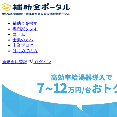
補助金を探す
専門家を探す
コラム
士業の方へ
士業ブログ
はじめての方
新規会員登録
ログイン