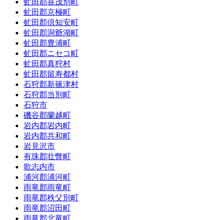
虻田郡喜茂別町
虻田郡京極町
虻田郡倶知安町
虻田郡洞爺湖町
虻田郡豊浦町
虻田郡ニセコ町
虻田郡真狩村
虻田郡留寿都村
石狩郡新篠津村
石狩郡当別町
石狩市
磯谷郡蘭越町
岩内郡岩内町
岩内郡共和町
岩見沢市
有珠郡壮瞥町
歌志内市
浦河郡浦河町
雨竜郡雨竜町
雨竜郡秩父別町
雨竜郡沼田町
雨竜郡北竜町