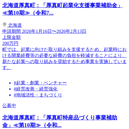
北海道厚真町：「厚真町起業化支援事業補助金」
≪第10期≫（令和7...
北海道
申請期間
2026年1月16日〜2026年2月13日
上限金額
200
万円
町では、起業に向けた取り組みを支援するため、起業時にお
ける開業経費等の必要な経費の負担を軽減することにより、
新たな起業への取り組みを奨励するため事業を実施していま
す。
#起業・創業・ベンチャー
#経営改善・経営強化
#地域活性・まちづくり
公募中
北海道厚真町：「厚真町特産品づくり事業補助
金」≪第10期≫（令和...