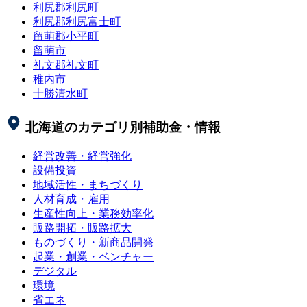
利尻郡利尻町
利尻郡利尻富士町
留萌郡小平町
留萌市
礼文郡礼文町
稚内市
十勝清水町
北海道
のカテゴリ別補助金・情報
経営改善・経営強化
設備投資
地域活性・まちづくり
人材育成・雇用
生産性向上・業務効率化
販路開拓・販路拡大
ものづくり・新商品開発
起業・創業・ベンチャー
デジタル
環境
省エネ