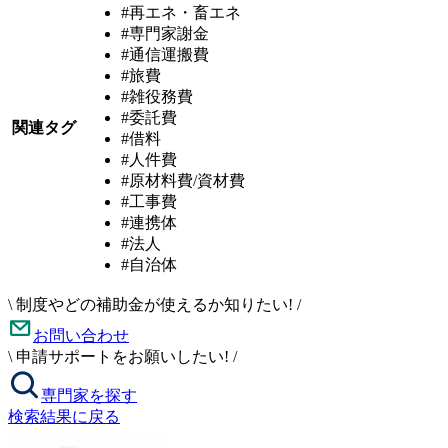
#再エネ・畜エネ
#専門家謝金
#通信運搬費
#旅費
#雑役務費
#委託費
関連タグ
#借料
#人件費
#原材料費/資材費
#工事費
#連携体
#法人
#自治体
\
制度やどの補助金が使えるか知りたい!
/
お問い合わせ
\
申請サポートをお願いしたい!
/
専門家を探す
検索結果に戻る