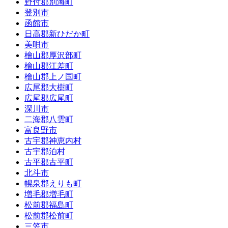
野付郡別海町
登別市
函館市
日高郡新ひだか町
美唄市
檜山郡厚沢部町
檜山郡江差町
檜山郡上ノ国町
広尾郡大樹町
広尾郡広尾町
深川市
二海郡八雲町
富良野市
古宇郡神恵内村
古宇郡泊村
古平郡古平町
北斗市
幌泉郡えりも町
増毛郡増毛町
松前郡福島町
松前郡松前町
三笠市