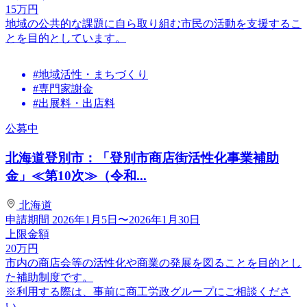
15
万円
地域の公共的な課題に自ら取り組む市民の活動を支援するこ
とを目的としています。
#地域活性・まちづくり
#専門家謝金
#出展料・出店料
公募中
北海道登別市：「登別市商店街活性化事業補助
金」≪第10次≫（令和...
北海道
申請期間
2026年1月5日〜2026年1月30日
上限金額
20
万円
市内の商店会等の活性化や商業の発展を図ることを目的とし
た補助制度です。
※利用する際は、事前に商工労政グループにご相談くださ
い。