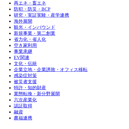
再エネ・畜エネ
防犯・防災・BCP
研究・実証実験・産学連携
海外展開
観光・インバウンド
新規事業・第二創業
省力化・省人化
空き家利用
事業承継
EV関連
文化・伝統
企業立地・企業誘致・オフィス移転
感染症対策
被災者支援
特許・知的財産
業態転換・新分野展開
六次産業化
認証取得
融資
農福連携