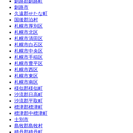
釧路郡釧路町
釧路市
久遠郡せたな町
国後郡泊村
札幌市厚別区
札幌市北区
札幌市清田区
札幌市白石区
札幌市中央区
札幌市手稲区
札幌市豊平区
札幌市西区
札幌市東区
札幌市南区
様似郡様似町
沙流郡日高町
沙流郡平取町
標津郡標津町
標津郡中標津町
士別市
島牧郡島牧村
積丹郡積丹町