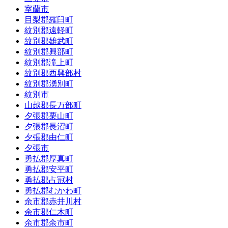
室蘭市
目梨郡羅臼町
紋別郡遠軽町
紋別郡雄武町
紋別郡興部町
紋別郡滝上町
紋別郡西興部村
紋別郡湧別町
紋別市
山越郡長万部町
夕張郡栗山町
夕張郡長沼町
夕張郡由仁町
夕張市
勇払郡厚真町
勇払郡安平町
勇払郡占冠村
勇払郡むかわ町
余市郡赤井川村
余市郡仁木町
余市郡余市町