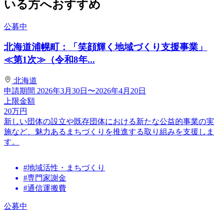
いる方へおすすめ
公募中
北海道浦幌町：「笑顔輝く地域づくり支援事業」
≪第1次≫（令和8年...
北海道
申請期間
2026年3月30日〜2026年4月20日
上限金額
20
万円
新しい団体の設立や既存団体における新たな公益的事業の実
施など、魅力あるまちづくりを推進する取り組みを支援しま
す。
#地域活性・まちづくり
#専門家謝金
#通信運搬費
公募中