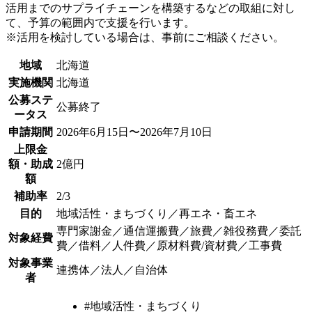
活用までのサプライチェーンを構築するなどの取組に対し
て、予算の範囲内で支援を行います。
※活用を検討している場合は、事前にご相談ください。
地域
北海道
実施機関
北海道
公募ステ
公募終了
ータス
申請期間
2026年6月15日〜2026年7月10日
上限金
額・助成
2億円
額
補助率
2/3
目的
地域活性・まちづくり／再エネ・畜エネ
専門家謝金／通信運搬費／旅費／雑役務費／委託
対象経費
費／借料／人件費／原材料費/資材費／工事費
対象事業
連携体／法人／自治体
者
#地域活性・まちづくり