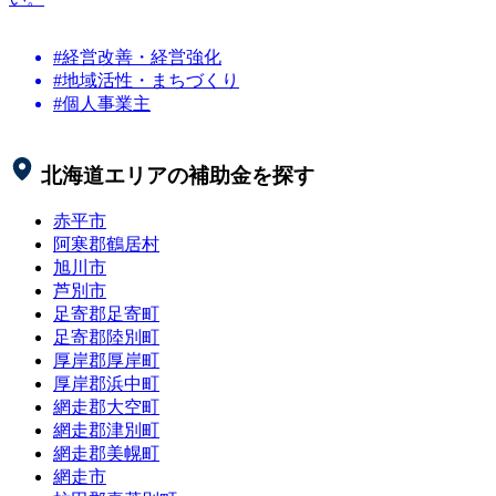
#経営改善・経営強化
#地域活性・まちづくり
#個人事業主
北海道
エリアの補助金を探す
赤平市
阿寒郡鶴居村
旭川市
芦別市
足寄郡足寄町
足寄郡陸別町
厚岸郡厚岸町
厚岸郡浜中町
網走郡大空町
網走郡津別町
網走郡美幌町
網走市