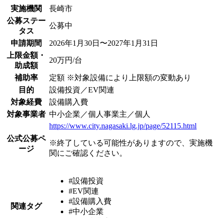
実施機関
長崎市
公募ステー
公募中
タス
申請期間
2026年1月30日〜2027年1月31日
上限金額・
20万円/台
助成額
補助率
定額 ※対象設備により上限額の変動あり
目的
設備投資／EV関連
対象経費
設備購入費
対象事業者
中小企業／個人事業主／個人
https://www.city.nagasaki.lg.jp/page/52115.html
公式公募ペ
※終了している可能性がありますので、実施機
ージ
関にご確認ください。
#設備投資
#EV関連
#設備購入費
関連タグ
#中小企業