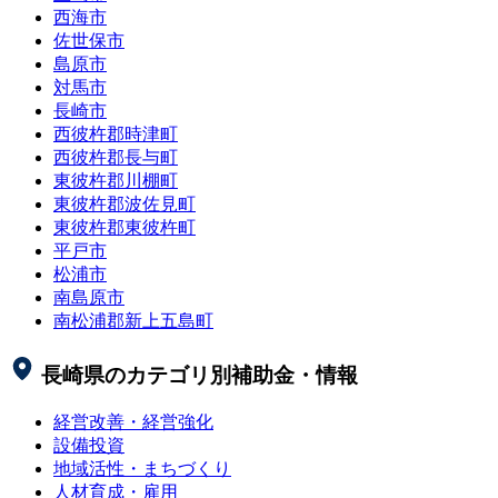
西海市
佐世保市
島原市
対馬市
長崎市
西彼杵郡時津町
西彼杵郡長与町
東彼杵郡川棚町
東彼杵郡波佐見町
東彼杵郡東彼杵町
平戸市
松浦市
南島原市
南松浦郡新上五島町
長崎県
のカテゴリ別補助金・情報
経営改善・経営強化
設備投資
地域活性・まちづくり
人材育成・雇用