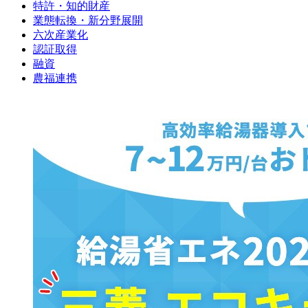
特許・知的財産
業態転換・新分野展開
六次産業化
認証取得
融資
農福連携