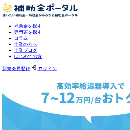
補助金を探す
専門家を探す
コラム
士業の方へ
士業ブログ
はじめての方
新規会員登録
ログイン