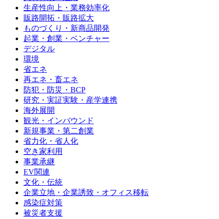
生産性向上・業務効率化
販路開拓・販路拡大
ものづくり・新商品開発
起業・創業・ベンチャー
デジタル
環境
省エネ
再エネ・畜エネ
防犯・防災・BCP
研究・実証実験・産学連携
海外展開
観光・インバウンド
新規事業・第二創業
省力化・省人化
空き家利用
事業承継
EV関連
文化・伝統
企業立地・企業誘致・オフィス移転
感染症対策
被災者支援