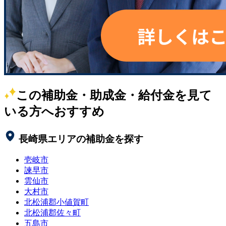
この補助金・助成金・給付金を見て
いる方へおすすめ
長崎県
エリアの補助金を探す
壱岐市
諫早市
雲仙市
大村市
北松浦郡小値賀町
北松浦郡佐々町
五島市