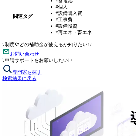
#蓄電池
#個人
#設備購入費
関連タグ
#工事費
#設備投資
#再エネ・畜エネ
\
制度やどの補助金が使えるか知りたい!
/
お問い合わせ
\
申請サポートをお願いしたい!
/
専門家を探す
検索結果に戻る