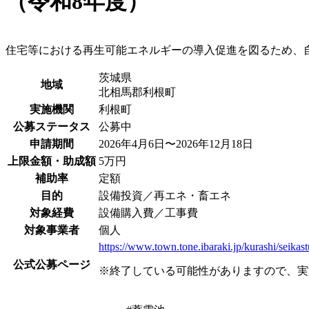
（令和8年度）
住宅等における再生可能エネルギーの導入促進を図るため、
茨城県
地域
北相馬郡利根町
実施機関
利根町
公募ステータス
公募中
申請期間
2026年4月6日〜2026年12月18日
上限金額・助成額
5万円
補助率
定額
目的
設備投資／再エネ・畜エネ
対象経費
設備購入費／工事費
対象事業者
個人
https://www.town.tone.ibaraki.jp/kurashi/seik
公式公募ページ
※終了している可能性がありますので、実