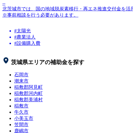
--
北茨城市では、国の地域脱炭素移行・再エネ推進交付金を活
※事前相談を行う必要があります。
#太陽光
#農業法人
#設備購入費
茨城県
エリアの補助金を探す
石岡市
潮来市
稲敷郡阿見町
稲敷郡河内町
稲敷郡美浦村
稲敷市
牛久市
小美玉市
笠間市
鹿嶋市