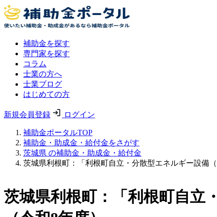
補助金を探す
専門家を探す
コラム
士業の方へ
士業ブログ
はじめての方
新規会員登録
ログイン
補助金ポータルTOP
補助金・助成金・給付金をさがす
茨城県 の補助金・助成金・給付金
茨城県利根町：「利根町自立・分散型エネルギー設備（
茨城県利根町：「利根町自立