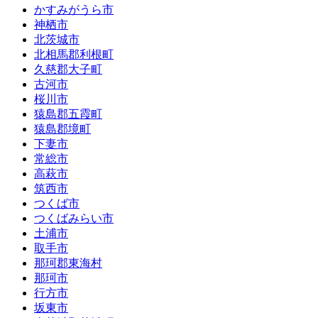
かすみがうら市
神栖市
北茨城市
北相馬郡利根町
久慈郡大子町
古河市
桜川市
猿島郡五霞町
猿島郡境町
下妻市
常総市
高萩市
筑西市
つくば市
つくばみらい市
土浦市
取手市
那珂郡東海村
那珂市
行方市
坂東市