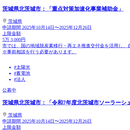
茨城県北茨城市：「重点対策加速化事業補助金」
茨城県
申請期間
2025年10月14日〜2025年12月26日
上限金額
5
万
3,000
円
市では、国の地域脱炭素移行・再エネ推進交付金を活用し、
※事前相談を行う必要があります。
#太陽光
#蓄電池
#法人
公募中
茨城県北茨城市：「令和7年度北茨城市ソーラーシェア
茨城県
申請期間
2025年10月14日〜2025年12月26日
上限金額