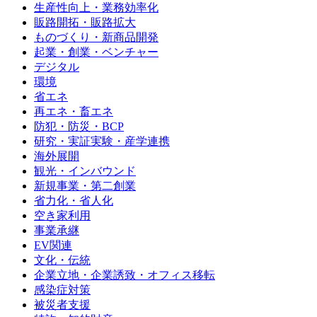
生産性向上・業務効率化
販路開拓・販路拡大
ものづくり・新商品開発
起業・創業・ベンチャー
デジタル
環境
省エネ
再エネ・畜エネ
防犯・防災・BCP
研究・実証実験・産学連携
海外展開
観光・インバウンド
新規事業・第二創業
省力化・省人化
空き家利用
事業承継
EV関連
文化・伝統
企業立地・企業誘致・オフィス移転
感染症対策
被災者支援