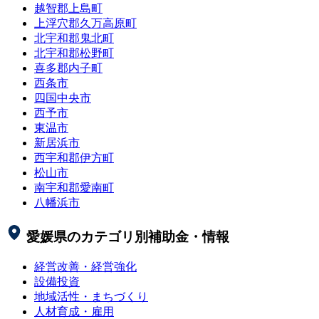
越智郡上島町
上浮穴郡久万高原町
北宇和郡鬼北町
北宇和郡松野町
喜多郡内子町
西条市
四国中央市
西予市
東温市
新居浜市
西宇和郡伊方町
松山市
南宇和郡愛南町
八幡浜市
愛媛県
のカテゴリ別補助金・情報
経営改善・経営強化
設備投資
地域活性・まちづくり
人材育成・雇用