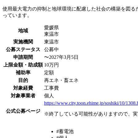
使用最大電力の抑制と地球環境に配慮した社会の構築を図る
っています。
愛媛県
地域
東温市
実施機関
東温市
公募ステータス
公募中
申請期間
〜2027年3月5日
上限金額・助成額
10万円
補助率
定額
目的
再エネ・畜エネ
対象経費
工事費
対象事業者
個人
https://www.city.toon.ehime.jp/soshiki/10/1308.
公式公募ページ
※終了している可能性がありますので、実
#蓄電池
#個人