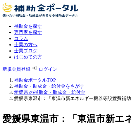
補助金を探す
専門家を探す
コラム
士業の方へ
士業ブログ
はじめての方
新規会員登録
ログイン
補助金ポータルTOP
補助金・助成金・給付金をさがす
愛媛県 の補助金・助成金・給付金
愛媛県東温市：「東温市新エネルギー機器等設置費補助
愛媛県東温市：「東温市新エ