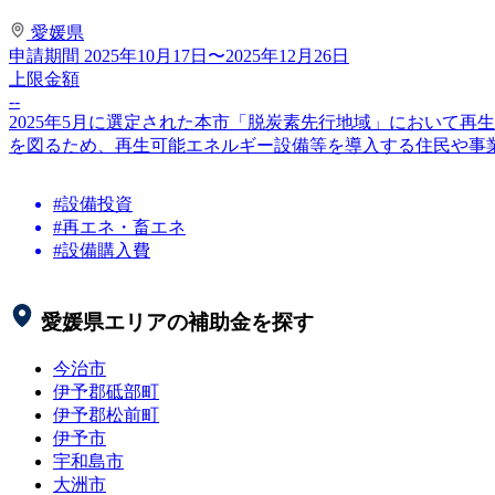
愛媛県
申請期間
2025年10月17日〜2025年12月26日
上限金額
--
2025年5月に選定された本市「脱炭素先行地域」において
を図るため、再生可能エネルギー設備等を導入する住民や事業者
#設備投資
#再エネ・畜エネ
#設備購入費
愛媛県
エリアの補助金を探す
今治市
伊予郡砥部町
伊予郡松前町
伊予市
宇和島市
大洲市