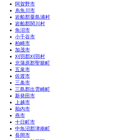
阿賀野市
糸魚川市
岩船郡粟島浦村
岩船郡関川村
魚沼市
小千谷市
柏崎市
加茂市
刈羽郡刈羽村
北蒲原郡聖籠町
五泉市
佐渡市
三条市
三島郡出雲崎町
新発田市
上越市
胎内市
燕市
十日町市
中魚沼郡津南町
長岡市