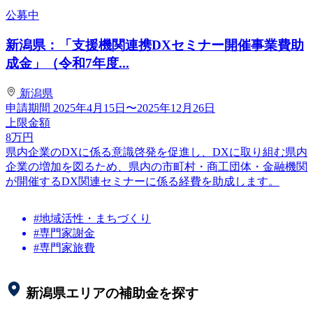
公募中
新潟県：「支援機関連携DXセミナー開催事業費助
成金」（令和7年度...
新潟県
申請期間
2025年4月15日〜2025年12月26日
上限金額
8
万円
県内企業のDXに係る意識啓発を促進し、DXに取り組む県内
企業の増加を図るため、県内の市町村・商工団体・金融機関
が開催するDX関連セミナーに係る経費を助成します。
#地域活性・まちづくり
#専門家謝金
#専門家旅費
新潟県
エリアの補助金を探す