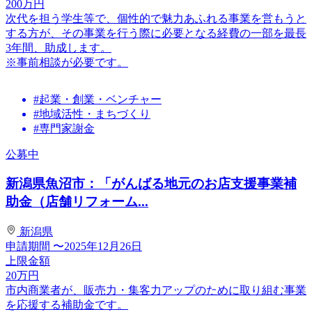
200
万円
次代を担う学生等で、個性的で魅力あふれる事業を営もうと
する方が、その事業を行う際に必要となる経費の一部を最長
3年間、助成します。
※事前相談が必要です。
#起業・創業・ベンチャー
#地域活性・まちづくり
#専門家謝金
公募中
新潟県魚沼市：「がんばる地元のお店支援事業補
助金（店舗リフォーム...
新潟県
申請期間
〜2025年12月26日
上限金額
20
万円
市内商業者が、販売力・集客力アップのために取り組む事業
を応援する補助金です。