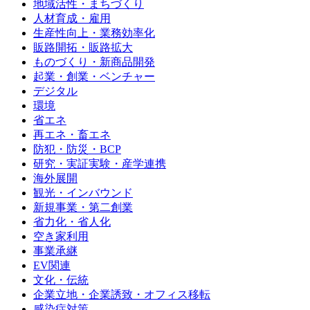
地域活性・まちづくり
人材育成・雇用
生産性向上・業務効率化
販路開拓・販路拡大
ものづくり・新商品開発
起業・創業・ベンチャー
デジタル
環境
省エネ
再エネ・畜エネ
防犯・防災・BCP
研究・実証実験・産学連携
海外展開
観光・インバウンド
新規事業・第二創業
省力化・省人化
空き家利用
事業承継
EV関連
文化・伝統
企業立地・企業誘致・オフィス移転
感染症対策