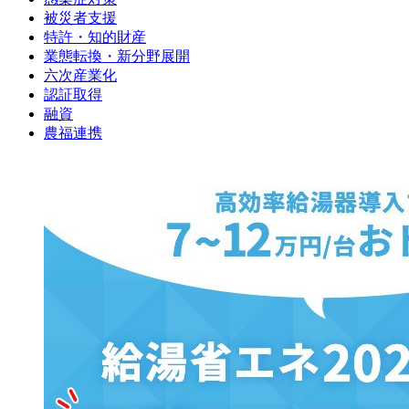
被災者支援
特許・知的財産
業態転換・新分野展開
六次産業化
認証取得
融資
農福連携