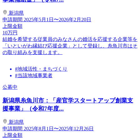
新潟県
申請期間
2025年5月1日〜2026年2月20日
上限金額
10
万円
結婚を希望する従業員のみなさんの婚活を応援する企業等を
「いといがわ縁結び応援企業」として登録し、糸魚川市はそ
の取り組みを支援します。
#地域活性・まちづくり
#当該地域事業者
公募中
新潟県糸魚川市：「産官学スタートアップ創業支
援事業」（令和7年度...
新潟県
申請期間
2025年8月1日〜2025年12月26日
上限金額