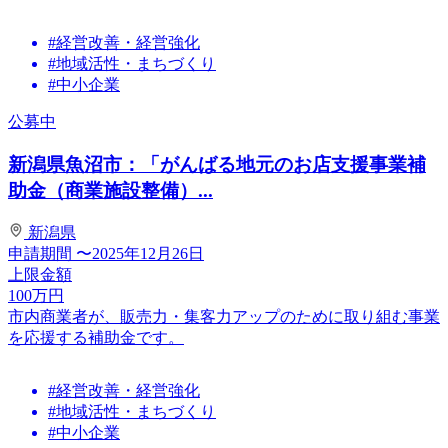
#経営改善・経営強化
#地域活性・まちづくり
#中小企業
公募中
新潟県魚沼市：「がんばる地元のお店支援事業補
助金（商業施設整備）...
新潟県
申請期間
〜2025年12月26日
上限金額
100
万円
市内商業者が、販売力・集客力アップのために取り組む事業
を応援する補助金です。
#経営改善・経営強化
#地域活性・まちづくり
#中小企業