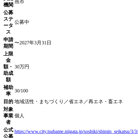
燕市
機関
公募
ステ
公募中
ータ
ス
申請
〜2027年3月31日
期間
上限
金
額・
30万円
助成
額
補助
30/100
率
目的
地域活性・まちづくり／省エネ／再エネ・畜エネ
対象
事業
個人
者
公式
https://www.city.tsubame.niigata.jp/soshiki/shimin_seikatsu/3/
公募