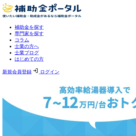
補助金を探す
専門家を探す
コラム
士業の方へ
士業ブログ
はじめての方
新規会員登録
ログイン