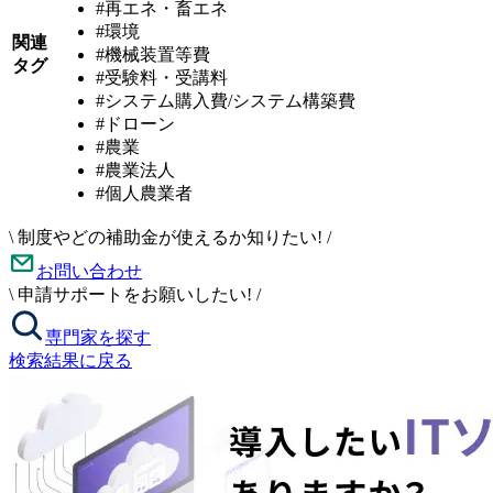
#再エネ・畜エネ
#環境
関連
#機械装置等費
タグ
#受験料・受講料
#システム購入費/システム構築費
#ドローン
#農業
#農業法人
#個人農業者
\
制度やどの補助金が使えるか知りたい!
/
お問い合わせ
\
申請サポートをお願いしたい!
/
専門家を探す
検索結果に戻る