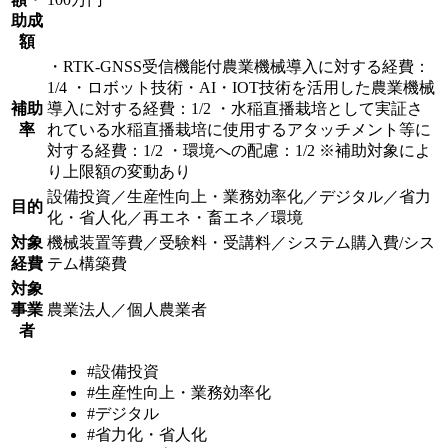
助成
額
・RTK-GNSS受信機能付農業機械導入に対する経費：
1/4 ・ロボット技術・AI・IOT技術を活用した農業機械
補助
導入に対する経費：1/2 ・水稲直播栽培として実証さ
率
れている水稲直播栽培に使用するアタッチメント等に
対する経費：1/2 ・環境への配慮：1/2 ※補助対象によ
り上限額の変動あり
設備投資／生産性向上・業務効率化／デジタル／省力
目的
化・省人化／再エネ・畜エネ／環境
対象
機械装置等費／受験料・受講料／システム購入費/シス
経費
テム構築費
対象
事業
農業法人／個人農業者
者
#設備投資
#生産性向上・業務効率化
#デジタル
#省力化・省人化