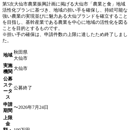
第5次大仙市農業振興計画に掲げる大仙市「農業と食」地域
活性化プランに基づき、地域の担い手を確保し、持続可能な
強い農業の実現並びに魅力ある大仙ブランドを確立すること
を目指し、基幹産業である農業を中心に地域の活性化を図る
ことを目的とするものです。
※担い手の確保は、申請件数の上限に達したため終了しまし
た。
秋田県
地域
大仙市
実施
大仙市
機関
公募
ステ
公募終了
ータ
ス
申請
〜2026年7月24日
期間
上限
金
額・
100万円