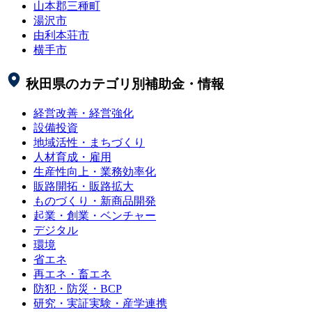
山本郡三種町
湯沢市
由利本荘市
横手市
秋田県
のカテゴリ別補助金・情報
経営改善・経営強化
設備投資
地域活性・まちづくり
人材育成・雇用
生産性向上・業務効率化
販路開拓・販路拡大
ものづくり・新商品開発
起業・創業・ベンチャー
デジタル
環境
省エネ
再エネ・畜エネ
防犯・防災・BCP
研究・実証実験・産学連携