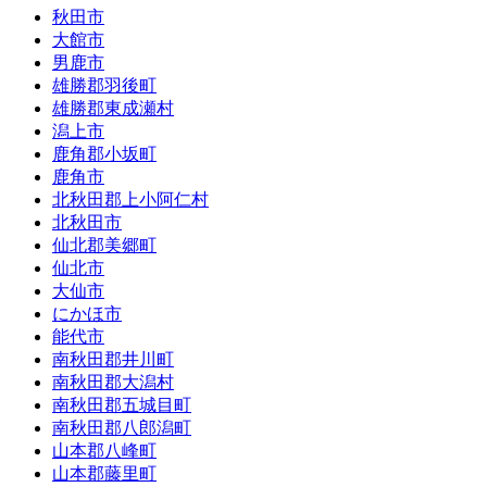
秋田市
大館市
男鹿市
雄勝郡羽後町
雄勝郡東成瀬村
潟上市
鹿角郡小坂町
鹿角市
北秋田郡上小阿仁村
北秋田市
仙北郡美郷町
仙北市
大仙市
にかほ市
能代市
南秋田郡井川町
南秋田郡大潟村
南秋田郡五城目町
南秋田郡八郎潟町
山本郡八峰町
山本郡藤里町