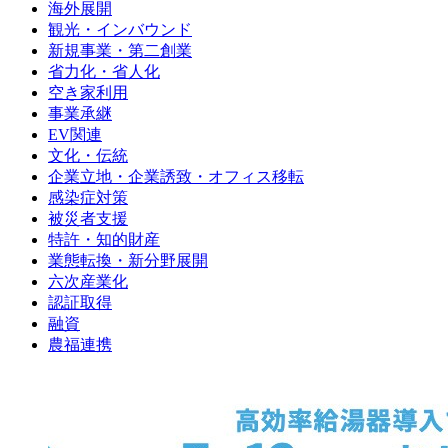
海外展開
観光・インバウンド
新規事業・第二創業
省力化・省人化
空き家利用
事業承継
EV関連
文化・伝統
企業立地・企業誘致・オフィス移転
感染症対策
被災者支援
特許・知的財産
業態転換・新分野展開
六次産業化
認証取得
融資
農福連携