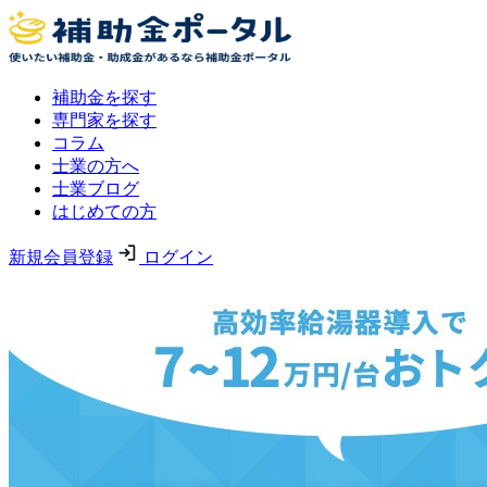
補助金を探す
専門家を探す
コラム
士業の方へ
士業ブログ
はじめての方
新規会員登録
ログイン