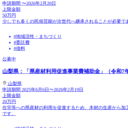
申請期間
〜2026年2月20日
上限金額
50
万円
少しでも多くの民俗芸能が次世代へ継承されることが必要で
#地域活性・まちづくり
#委託費
#借料
公募中
山梨県：「県産材利用促進事業費補助金」（令和7
山梨県
申請期間
2025年6月6日〜2026年2月19日
上限金額
20
万円
住宅等への県産材の利用を促進するため、木材の生産から加
です。