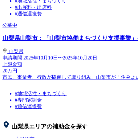
#地域活性・まちづくり
#出展料・出店料
#通信運搬費
公募中
山梨県山梨市：「山梨市協働まちづくり支援事業」≪再
山梨県
申請期間
2025年10月10日〜2025年10月20日
上限金額
20
万円
市民、事業者、行政が協働して取り組み、山梨市が「住みよ
#地域活性・まちづくり
#専門家謝金
#通信運搬費
山梨県
エリアの補助金を探す