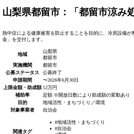
山梨県都留市：「都留市涼み
熱中症による健康被害を防止することを目的に、冷房設備が
金」を交付します。
山梨県
地域
都留市
実施機関
都留市
公募ステータス
公募終了
申請期間
〜2026年6月30日
上限金額・助成額
12万円
補助率
定額 ※開放日数により助成額の変動あり
目的
地域活性・まちづくり／環境
対象事業者
自治会
#地域活性・まちづくり
#自治会
関連タグ