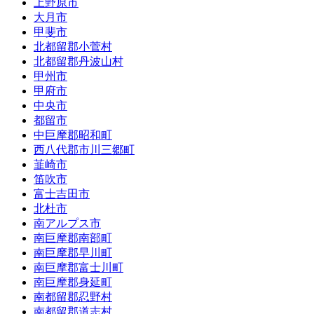
上野原市
大月市
甲斐市
北都留郡小菅村
北都留郡丹波山村
甲州市
甲府市
中央市
都留市
中巨摩郡昭和町
西八代郡市川三郷町
韮崎市
笛吹市
富士吉田市
北杜市
南アルプス市
南巨摩郡南部町
南巨摩郡早川町
南巨摩郡富士川町
南巨摩郡身延町
南都留郡忍野村
南都留郡道志村