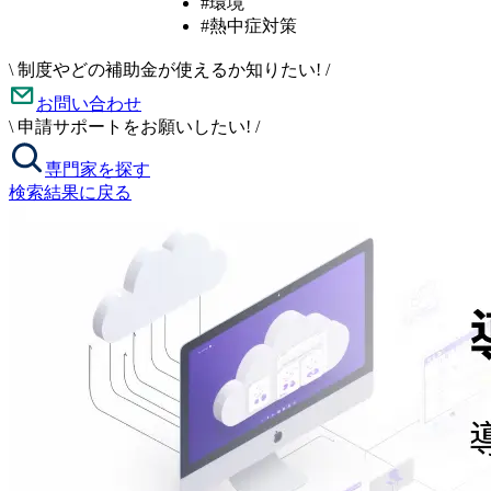
#環境
#熱中症対策
\
制度やどの補助金が使えるか知りたい!
/
お問い合わせ
\
申請サポートをお願いしたい!
/
専門家を探す
検索結果に戻る