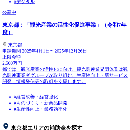
#デジタル
公募中
東京都：「観光産業の活性化促進事業」（令和7年
度）
東京都
申請期間
2025年4月1日〜2025年12月26日
上限金額
2,500
万円
都では、観光産業の活性化に向け、観光関連業界団体又は観
光関連事業者グループが取り組む、生産性向上・新サービス
開発、情報発信等の取組を支援します。
#経営改善・経営強化
#ものづくり・新商品開発
#生産性向上・業務効率化
東京都
エリアの補助金を探す