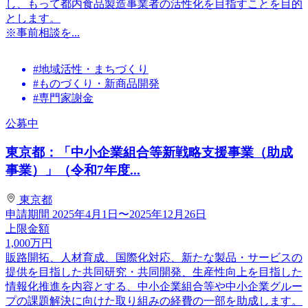
し、もって都内食品製造事業者の活性化を目指すことを目的
とします。
※事前相談を...
#地域活性・まちづくり
#ものづくり・新商品開発
#専門家謝金
公募中
東京都：「中小企業組合等新戦略支援事業（助成
事業）」（令和7年度...
東京都
申請期間
2025年4月1日〜2025年12月26日
上限金額
1,000
万円
販路開拓、人材育成、国際化対応、新たな製品・サービスの
提供を目指した共同研究・共同開発、生産性向上を目指した
情報化推進を内容とする、中小企業組合等や中小企業グルー
プの課題解決に向けた取り組みの経費の一部を助成します。