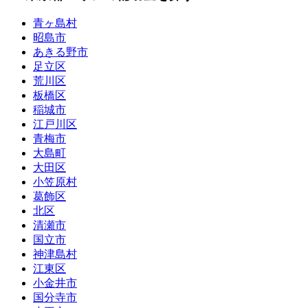
青ヶ島村
昭島市
あきる野市
足立区
荒川区
板橋区
稲城市
江戸川区
青梅市
大島町
大田区
小笠原村
葛飾区
北区
清瀬市
国立市
神津島村
江東区
小金井市
国分寺市