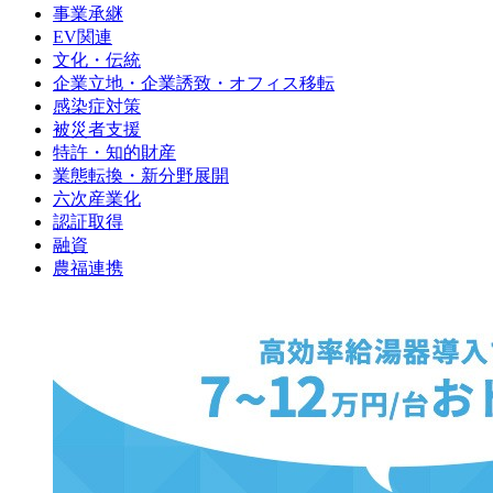
事業承継
EV関連
文化・伝統
企業立地・企業誘致・オフィス移転
感染症対策
被災者支援
特許・知的財産
業態転換・新分野展開
六次産業化
認証取得
融資
農福連携