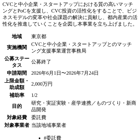
CVCと中小企業・スタートアップにおける質の高いマッチ
ングとPoCを支援し、CVC投資の活性化をすることで、ビジ
ネスモデルの変革や社会課題の解決に貢献し、都内産業の活
性化を推進していくことを企図し本事業を立ち上げました。
地域
東京都
CVCと中小企業・スタートアップとのマッチ
実施機関
ング支援事業運営事務局
公募ステー
公募終了
タス
申請期間
2026年6月1日〜2026年7月24日
上限金額・
2,000万円
助成額
補助率
1/2
研究・実証実験・産学連携／ものづくり・新商
目的
品開発
対象経費
委託費
対象事業者
当該地域事業者
#委託費