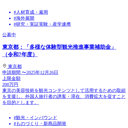
#人材育成・雇用
#海外展開
#研究・実証実験・産学連携
公募中
東京都：「多様な体験型観光推進事業補助金」
（令和7年度）
東京都
申請期間
〜2025年12月26日
上限金額
200
万円
東京の美容技術を観光コンテンツとして活用するための取組
を支援し、外国人旅行者の誘客・滞在、消費拡大を促すこと
を目的とします。
#観光・インバウンド
#ものづくり・新商品開発