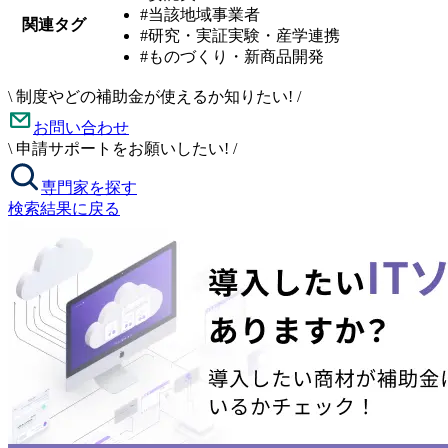
#当該地域事業者
関連タグ
#研究・実証実験・産学連携
#ものづくり・新商品開発
\
制度やどの補助金が使えるか知りたい!
/
お問い合わせ
\
申請サポートをお願いしたい!
/
専門家を探す
検索結果に戻る