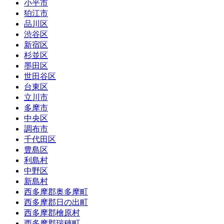
小平市
狛江市
品川区
渋谷区
新宿区
杉並区
墨田区
世田谷区
台東区
立川市
多摩市
中央区
調布市
千代田区
豊島区
利島村
中野区
新島村
西多摩郡奥多摩町
西多摩郡日の出町
西多摩郡檜原村
西多摩郡瑞穂町