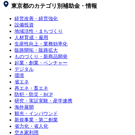
東京都
のカテゴリ別補助金・情報
経営改善・経営強化
設備投資
地域活性・まちづくり
人材育成・雇用
生産性向上・業務効率化
販路開拓・販路拡大
ものづくり・新商品開発
起業・創業・ベンチャー
デジタル
環境
省エネ
再エネ・畜エネ
防犯・防災・BCP
研究・実証実験・産学連携
海外展開
観光・インバウンド
新規事業・第二創業
省力化・省人化
空き家利用