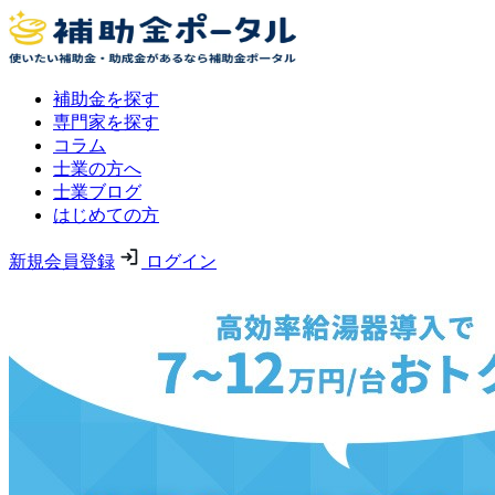
補助金を探す
専門家を探す
コラム
士業の方へ
士業ブログ
はじめての方
新規会員登録
ログイン