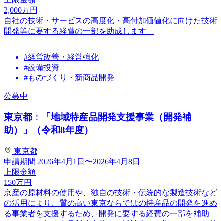
2,000
万円
自社の技術・サービスの高度化・高付加価値化に向けた技術
開発等に要する経費の一部を助成します。
#経営改善・経営強化
#設備投資
#ものづくり・新商品開発
公募中
東京都：「地域特産品開発支援事業（開発補
助）」（令和8年度）
東京都
申請期間
2026年4月1日〜2026年4月8日
上限金額
150
万円
京産の原材料の使用や、独自の技術・伝統的な製造技術など
の活用により、質の高い東京ならではの特産品の開発を進め
る事業者を支援するため、開発に要する経費の一部を補助