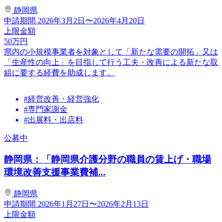
静岡県
申請期間
2026年3月2日〜2026年4月20日
上限金額
50
万円
県内の小規模事業者を対象として「新たな需要の開拓」又は
「生産性の向上」を目指して行う工夫・改善による新たな取
組に要する経費を助成します。
#経営改善・経営強化
#専門家謝金
#出展料・出店料
公募中
静岡県：「静岡県介護分野の職員の賃上げ・職場
環境改善支援事業費補...
静岡県
申請期間
2026年1月27日〜2026年2月13日
上限金額