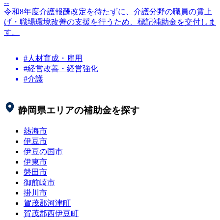
--
令和8年度介護報酬改定を待たずに、介護分野の職員の賃上
げ・職場環境改善の支援を行うため、標記補助金を交付しま
す。
#人材育成・雇用
#経営改善・経営強化
#介護
静岡県
エリアの補助金を探す
熱海市
伊豆市
伊豆の国市
伊東市
磐田市
御前崎市
掛川市
賀茂郡河津町
賀茂郡西伊豆町