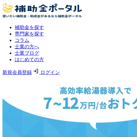
補助金を探す
専門家を探す
コラム
士業の方へ
士業ブログ
はじめての方
新規会員登録
ログイン