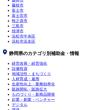
袋井市
藤枝市
富士市
富士宮市
牧之原市
三島市
焼津市
浜松市中央区
浜松市浜名区
静岡県
のカテゴリ別補助金・情報
経営改善・経営強化
設備投資
地域活性・まちづくり
人材育成・雇用
生産性向上・業務効率化
販路開拓・販路拡大
ものづくり・新商品開発
起業・創業・ベンチャー
デジタル
環境