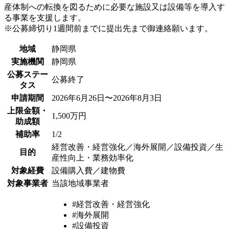
産体制への転換を図るために必要な施設又は設備等を導入す
る事業を支援します。
※公募締切り1週間前までに提出先まで御連絡願います。
地域
静岡県
実施機関
静岡県
公募ステー
公募終了
タス
申請期間
2026年6月26日〜2026年8月3日
上限金額・
1,500万円
助成額
補助率
1/2
経営改善・経営強化／海外展開／設備投資／生
目的
産性向上・業務効率化
対象経費
設備購入費／建物費
対象事業者
当該地域事業者
#経営改善・経営強化
#海外展開
#設備投資