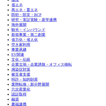
省エネ
再エネ・畜エネ
防犯・防災・BCP
研究・実証実験・産学連携
海外展開
観光・インバウンド
新規事業・第二創業
省力化・省人化
空き家利用
事業承継
EV関連
文化・伝統
企業立地・企業誘致・オフィス移転
感染症対策
被災者支援
特許・知的財産
業態転換・新分野展開
六次産業化
認証取得
融資
農福連携