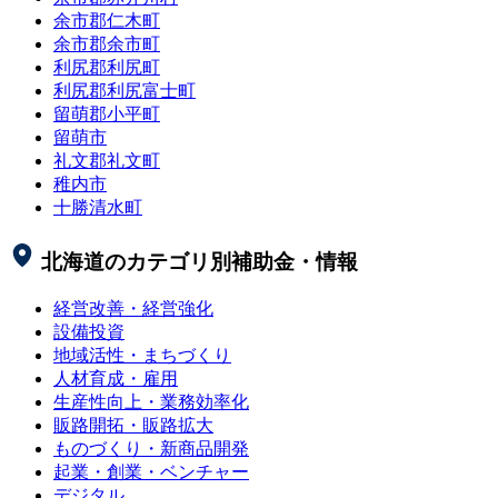
余市郡仁木町
余市郡余市町
利尻郡利尻町
利尻郡利尻富士町
留萌郡小平町
留萌市
礼文郡礼文町
稚内市
十勝清水町
北海道
のカテゴリ別補助金・情報
経営改善・経営強化
設備投資
地域活性・まちづくり
人材育成・雇用
生産性向上・業務効率化
販路開拓・販路拡大
ものづくり・新商品開発
起業・創業・ベンチャー
デジタル