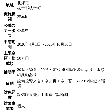
北海道
地域
枝幸郡枝幸町
実施機
枝幸町
関
公募ス
テータ
公募中
ス
申請期
2026年4月1日〜2026年10月30日
間
上限金
額・助
50万円
成額
20％・30％・50％・定額 ※補助対象により上限額
補助率
の変動あり
設備投資／省エネ／再エネ・畜エネ／EV関連／環
目的
境
対象経
設備購入費／工事費／診断料
費
対象事
個人
業者