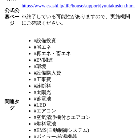
https://www.esashi.jp/life/house/support/jyuutakusien.html
公式公
※終了している可能性がありますので、実施機関
募ペー
にご確認ください。
ジ
#設備投資
#省エネ
#再エネ・畜エネ
#EV関連
#環境
#設備購入費
#工事費
#診断料
#太陽光
#蓄電池
関連タ
#LED
グ
#エアコン
#空気清浄機付きエアコン
#燃料電池
#EMS(自動制御システム)
#ボイラー/給湯機器