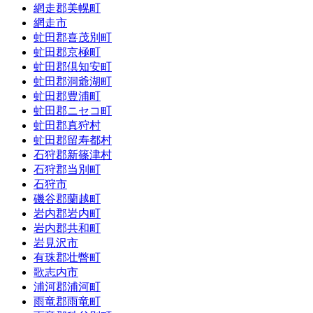
網走郡美幌町
網走市
虻田郡喜茂別町
虻田郡京極町
虻田郡倶知安町
虻田郡洞爺湖町
虻田郡豊浦町
虻田郡ニセコ町
虻田郡真狩村
虻田郡留寿都村
石狩郡新篠津村
石狩郡当別町
石狩市
磯谷郡蘭越町
岩内郡岩内町
岩内郡共和町
岩見沢市
有珠郡壮瞥町
歌志内市
浦河郡浦河町
雨竜郡雨竜町