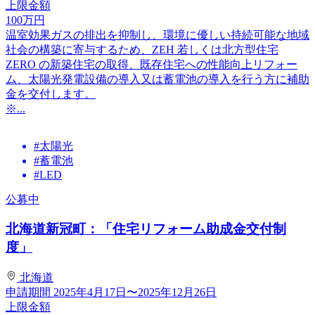
上限金額
100
万円
温室効果ガスの排出を抑制し、環境に優しい持続可能な地域
社会の構築に寄与するため、ZEH 若しくは北方型住宅
ZERO の新築住宅の取得、既存住宅への性能向上リフォー
ム、太陽光発電設備の導入又は蓄電池の導入を行う方に補助
金を交付します。
※...
#太陽光
#蓄電池
#LED
公募中
北海道新冠町：「住宅リフォーム助成金交付制
度」
北海道
申請期間
2025年4月17日〜2025年12月26日
上限金額