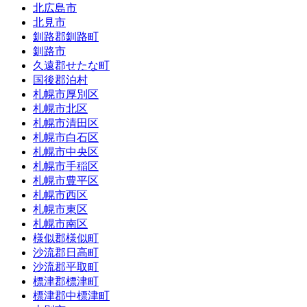
北広島市
北見市
釧路郡釧路町
釧路市
久遠郡せたな町
国後郡泊村
札幌市厚別区
札幌市北区
札幌市清田区
札幌市白石区
札幌市中央区
札幌市手稲区
札幌市豊平区
札幌市西区
札幌市東区
札幌市南区
様似郡様似町
沙流郡日高町
沙流郡平取町
標津郡標津町
標津郡中標津町