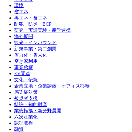
環境
省エネ
再エネ・畜エネ
防犯・防災・BCP
研究・実証実験・産学連携
海外展開
観光・インバウンド
新規事業・第二創業
省力化・省人化
空き家利用
事業承継
EV関連
文化・伝統
企業立地・企業誘致・オフィス移転
感染症対策
被災者支援
特許・知的財産
業態転換・新分野展開
六次産業化
認証取得
融資