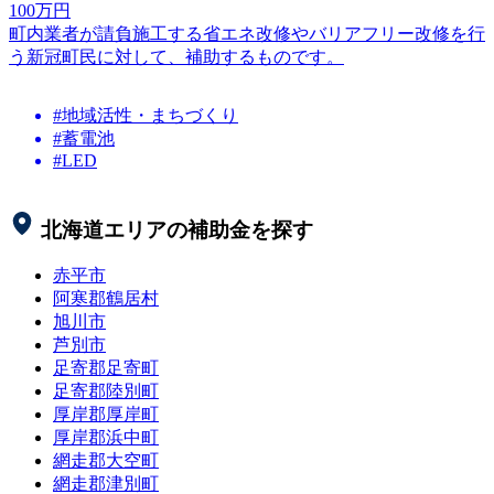
100
万円
町内業者が請負施工する省エネ改修やバリアフリー改修を行
う新冠町民に対して、補助するものです。
#地域活性・まちづくり
#蓄電池
#LED
北海道
エリアの補助金を探す
赤平市
阿寒郡鶴居村
旭川市
芦別市
足寄郡足寄町
足寄郡陸別町
厚岸郡厚岸町
厚岸郡浜中町
網走郡大空町
網走郡津別町