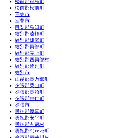
松前郡福島町
松前郡松前町
三笠市
室蘭市
目梨郡羅臼町
紋別郡遠軽町
紋別郡雄武町
紋別郡興部町
紋別郡滝上町
紋別郡西興部村
紋別郡湧別町
紋別市
山越郡長万部町
夕張郡栗山町
夕張郡長沼町
夕張郡由仁町
夕張市
勇払郡厚真町
勇払郡安平町
勇払郡占冠村
勇払郡むかわ町
余市郡赤井川村