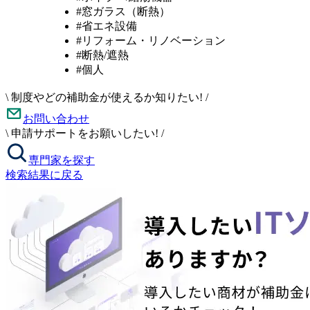
#窓ガラス（断熱）
#省エネ設備
#リフォーム・リノベーション
#断熱/遮熱
#個人
\
制度やどの補助金が使えるか知りたい!
/
お問い合わせ
\
申請サポートをお願いしたい!
/
専門家を探す
検索結果に戻る