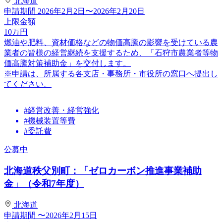
北海道
申請期間
2026年2月2日〜2026年2月20日
上限金額
10
万円
燃油や肥料、資材価格などの物価高騰の影響を受けている農
業者の皆様の経営継続を支援するため、「石狩市農業者等物
価高騰対策補助金」を交付します。
※申請は、所属する各支店・事務所・市役所の窓口へ提出し
てください。
#経営改善・経営強化
#機械装置等費
#委託費
公募中
北海道秩父別町：「ゼロカーボン推進事業補助
金」（令和7年度）
北海道
申請期間
〜2026年2月15日