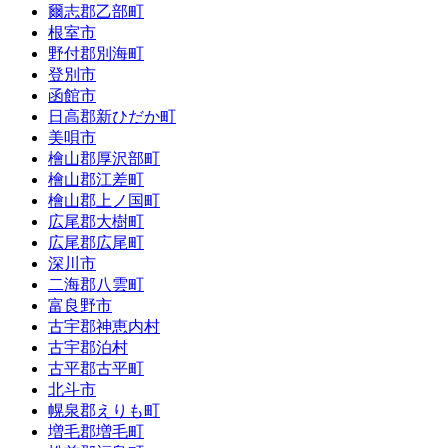
爾志郡乙部町
根室市
野付郡別海町
登別市
函館市
日高郡新ひだか町
美唄市
檜山郡厚沢部町
檜山郡江差町
檜山郡上ノ国町
広尾郡大樹町
広尾郡広尾町
深川市
二海郡八雲町
富良野市
古宇郡神恵内村
古宇郡泊村
古平郡古平町
北斗市
幌泉郡えりも町
増毛郡増毛町