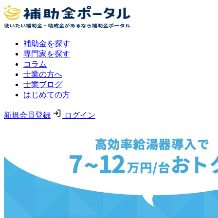
補助金を探す
専門家を探す
コラム
士業の方へ
士業ブログ
はじめての方
新規会員登録
ログイン