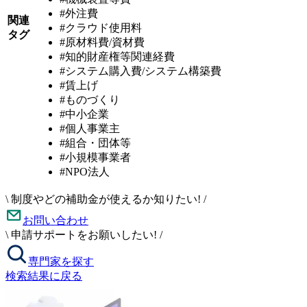
#外注費
関連
#クラウド使用料
タグ
#原材料費/資材費
#知的財産権等関連経費
#システム購入費/システム構築費
#賃上げ
#ものづくり
#中小企業
#個人事業主
#組合・団体等
#小規模事業者
#NPO法人
\
制度やどの補助金が使えるか知りたい!
/
お問い合わせ
\
申請サポートをお願いしたい!
/
専門家を探す
検索結果に戻る