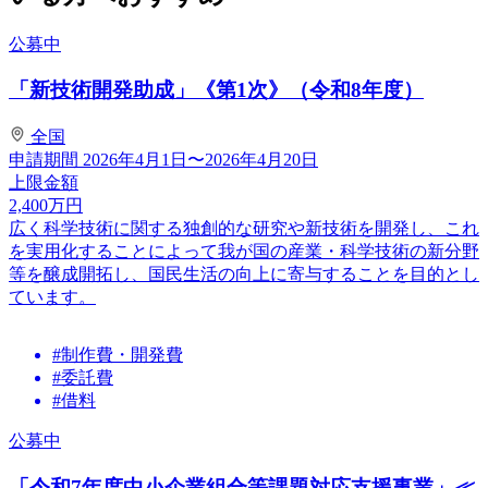
公募中
「新技術開発助成」《第1次》（令和8年度）
全国
申請期間
2026年4月1日〜2026年4月20日
上限金額
2,400
万円
広く科学技術に関する独創的な研究や新技術を開発し、これ
を実用化することによって我が国の産業・科学技術の新分野
等を醸成開拓し、国民生活の向上に寄与することを目的とし
ています。
#制作費・開発費
#委託費
#借料
公募中
「令和7年度中小企業組合等課題対応支援事業」≪