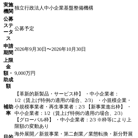
実施
独立行政法人中小企業基盤整備機構
機関
公募
ステ
公募予定
ータ
ス
申請
2026年9月30日〜2026年10月30日
期間
上限
金
額・
9,000万円
助成
額
【革新的新製品・サービス枠】 ・中小企業者：
1/2（賃上げ特例の適用の場合、2/3） ・小規模企業・
補助
小規模事業者・再生事業者：2/3 【新事業進出枠】 ・
率
中小企業者：1/2（賃上げ特例の適用の場合、2/3）
【グローバル枠】 ・中小企業者：2/3 ※枠等により上
限額の変動あり
海外展開／新規事業・第二創業／業態転換・新分野展
目的