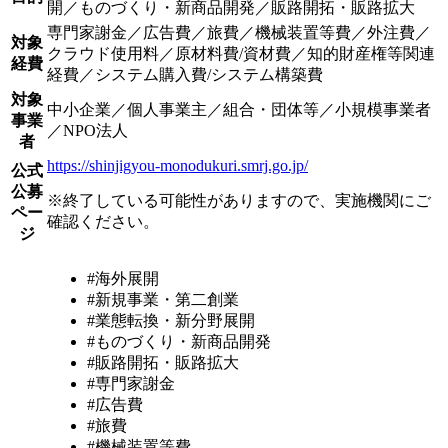
開／ものづくり・新商品開発／販路開拓・販路拡大
専門家謝金／広告費／旅費／機械装置等費／外注費／
対象
クラウド使用料／原材料費/資材費／知的財産権等関連
経費
経費／システム購入費/システム構築費
対象
中小企業／個人事業主／組合・団体等／小規模事業者
事業
／NPO法人
者
https://shinjigyou-monodukuri.smrj.go.jp/
公式
公募
※終了している可能性がありますので、実施機関にご
ペー
確認ください。
ジ
#海外展開
#新規事業・第二創業
#業態転換・新分野展開
#ものづくり・新商品開発
#販路開拓・販路拡大
#専門家謝金
#広告費
#旅費
#機械装置等費