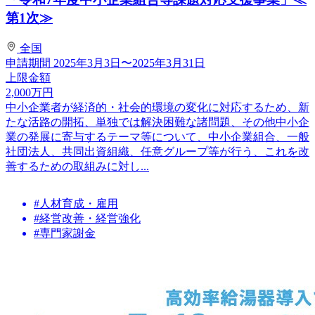
第1次≫
全国
申請期間
2025年3月3日〜2025年3月31日
上限金額
2,000
万円
中小企業者が経済的・社会的環境の変化に対応するため、新
たな活路の開拓、単独では解決困難な諸問題、その他中小企
業の発展に寄与するテーマ等について、中小企業組合、一般
社団法人、共同出資組織、任意グループ等が行う、これを改
善するための取組みに対し...
#人材育成・雇用
#経営改善・経営強化
#専門家謝金