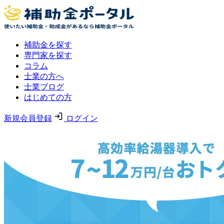
補助金を探す
専門家を探す
コラム
士業の方へ
士業ブログ
はじめての方
新規会員登録
ログイン