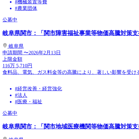
#機械装置等費
#農業団体
公募中
岐阜県関市：「関市障害福祉事業等物価高騰対策支援金
岐阜県
申請期間
〜2026年2月13日
上限金額
116
万
5,710
円
食料品、電気、ガス料金等の高騰により、著しい影響を受け
#経営改善・経営強化
#法人
#医療・福祉
公募中
岐阜県関市：「関市地域医療機関等物価高騰対策支援金