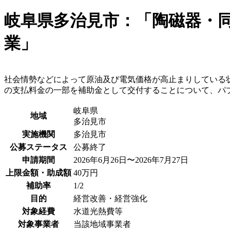
岐阜県多治見市：「陶磁器・
業」
社会情勢などによって原油及び電気価格が高止まりしている
の支払料金の一部を補助金として交付することについて、パ
岐阜県
地域
多治見市
実施機関
多治見市
公募ステータス
公募終了
申請期間
2026年6月26日〜2026年7月27日
上限金額・助成額
40万円
補助率
1/2
目的
経営改善・経営強化
対象経費
水道光熱費等
対象事業者
当該地域事業者