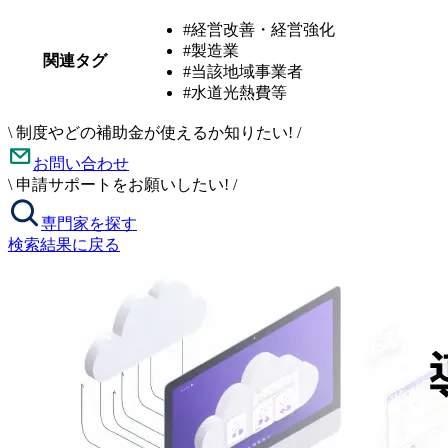
#経営改善・経営強化
#製造業
関連タグ
#当該地域事業者
#水道光熱費等
\
制度やどの補助金が使えるか知りたい!
/
お問い合わせ
\
申請サポートをお願いしたい!
/
専門家を探す
検索結果に戻る