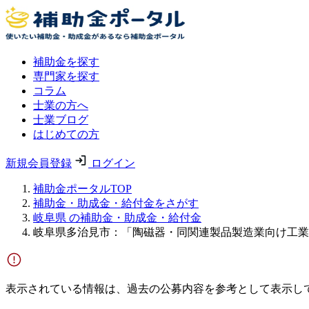
補助金を探す
専門家を探す
コラム
士業の方へ
士業ブログ
はじめての方
新規会員登録
ログイン
補助金ポータルTOP
補助金・助成金・給付金をさがす
岐阜県 の補助金・助成金・給付金
岐阜県多治見市：「陶磁器・同関連製品製造業向け工業
表示されている情報は、過去の公募内容を参考として表示し