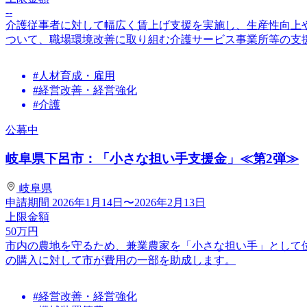
--
介護従事者に対して幅広く賃上げ支援を実施し、生産性向上
ついて、職場環境改善に取り組む介護サービス事業所等の支
#人材育成・雇用
#経営改善・経営強化
#介護
公募中
岐阜県下呂市：「小さな担い手支援金」≪第2弾≫
岐阜県
申請期間
2026年1月14日〜2026年2月13日
上限金額
50
万円
市内の農地を守るため、兼業農家を「小さな担い手」として
の購入に対して市が費用の一部を助成します。
#経営改善・経営強化