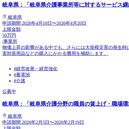
岐阜県：「岐阜県介護事業所等に対するサービス継
岐阜県
申請期間
2026年4月10日〜2026年4月20日
上限金額
50
万円
/事業所
物価上昇の影響がある中でも、さらには大規模災害の発生時
害対策用品などの購入にかかる費用を補助します。
#経営改善・経営強化
#蓄電池
#介護
公募中
岐阜県：「岐阜県介護分野の職員の賃上げ・職場環境
岐阜県
申請期間
2026年2月5日〜2026年2月19日
上限金額