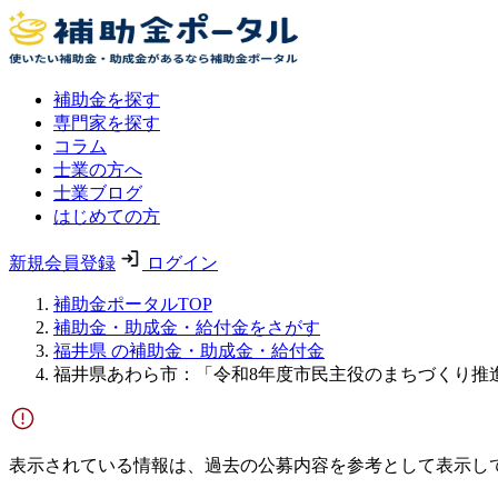
補助金を探す
専門家を探す
コラム
士業の方へ
士業ブログ
はじめての方
新規会員登録
ログイン
補助金ポータルTOP
補助金・助成金・給付金をさがす
福井県 の補助金・助成金・給付金
福井県あわら市：「令和8年度市民主役のまちづくり推
表示されている情報は、過去の公募内容を参考として表示し