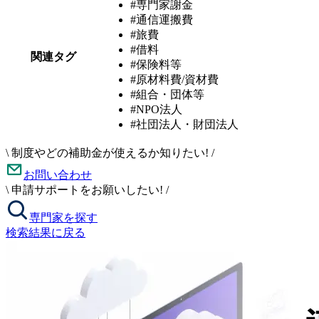
#専門家謝金
#通信運搬費
#旅費
#借料
関連タグ
#保険料等
#原材料費/資材費
#組合・団体等
#NPO法人
#社団法人・財団法人
\
制度やどの補助金が使えるか知りたい!
/
お問い合わせ
\
申請サポートをお願いしたい!
/
専門家を探す
検索結果に戻る