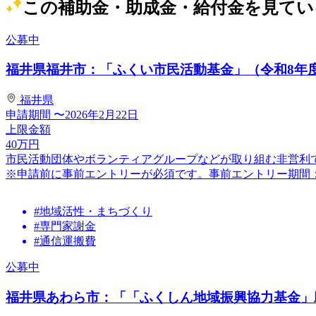
この補助金・助成金・給付金を見てい
公募中
福井県福井市：「ふくい市民活動基金」（令和8年
福井県
申請期間
〜2026年2月22日
上限金額
40
万円
市民活動団体やボランティアグループなどが取り組む非営利
※申請前に事前エントリーが必須です。事前エントリー期間：2026/0
#地域活性・まちづくり
#専門家謝金
#通信運搬費
公募中
福井県あわら市：「「ふくしん地域振興協力基金」