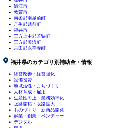
坂井市
鯖江市
敦賀市
南条郡南越前町
丹生郡越前町
福井市
三方上中郡若狭町
三方郡美浜町
吉田郡永平寺町
福井県
のカテゴリ別補助金・情報
経営改善・経営強化
設備投資
地域活性・まちづくり
人材育成・雇用
生産性向上・業務効率化
販路開拓・販路拡大
ものづくり・新商品開発
起業・創業・ベンチャー
デジタル
環境