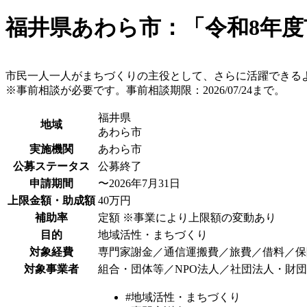
福井県あわら市：「令和8年
市民一人一人がまちづくりの主役として、さらに活躍できる
※事前相談が必要です。事前相談期限：2026/07/24まで。
福井県
地域
あわら市
実施機関
あわら市
公募ステータス
公募終了
申請期間
〜2026年7月31日
上限金額・助成額
40万円
補助率
定額 ※事業により上限額の変動あり
目的
地域活性・まちづくり
対象経費
専門家謝金／通信運搬費／旅費／借料／保
対象事業者
組合・団体等／NPO法人／社団法人・財
#地域活性・まちづくり