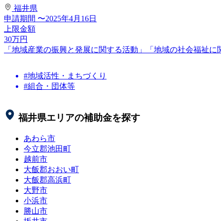
福井県
申請期間
〜2025年4月16日
上限金額
30
万円
「地域産業の振興と発展に関する活動」「地域の社会福祉に
#地域活性・まちづくり
#組合・団体等
福井県
エリアの補助金を探す
あわら市
今立郡池田町
越前市
大飯郡おおい町
大飯郡高浜町
大野市
小浜市
勝山市