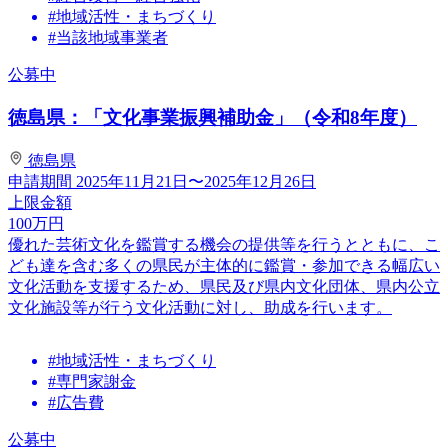
#地域活性・まちづくり
#当該地域事業者
公募中
徳島県：「文化事業振興補助金」（令和8年度）
徳島県
申請期間
2025年11月21日〜2025年12月26日
上限金額
100
万円
優れた芸術文化を鑑賞する機会の提供等を行うとともに、こ
ども達を含む多くの県民が主体的に鑑賞・参加できる幅広い
文化活動を支援するため、県民及び県内文化団体、県内公立
文化施設等が行う文化活動に対し、助成を行います。
#地域活性・まちづくり
#専門家謝金
#広告費
公募中