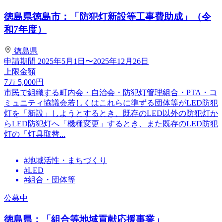
徳島県徳島市：「防犯灯新設等工事費助成」（令
和7年度）
徳島県
申請期間
2025年5月1日〜2025年12月26日
上限金額
7
万
5,000
円
市民で組織する町内会・自治会・防犯灯管理組合・PTA・コ
ミュニティ協議会若しくはこれらに準ずる団体等がLED防犯
灯を「新設」しようとするとき、既存のLED以外の防犯灯か
らLED防犯灯へ「機種変更」するとき、また既存のLED防犯
灯の「灯具取替...
#地域活性・まちづくり
#LED
#組合・団体等
公募中
徳島県：「組合等地域貢献応援事業」