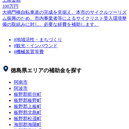
上限金額
100
万円
大鳴門橋自転車道の完成を見据え、本市のサイクルツーリズ
ム振興のため、市内事業者等によるサイクリスト受入環境整
備の取組みに対し、必要な経費を補助します。
#地域活性・まちづくり
#観光・インバウンド
#機械装置等費
徳島県
エリアの補助金を探す
阿南市
阿波市
板野郡藍住町
板野郡板野町
板野郡上板町
板野郡北島町
板野郡松茂町
海部郡海陽町