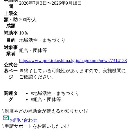
申請期
2026年7月3日〜2026年9月18日
間
上限金
額・助
200円/人
成額
補助率
10％
目的
地域活性・まちづくり
対象事
組合・団体等
業者
https://www.pref.tokushima.lg.jp/hagukumi/news/7314128
公式公
※終了している可能性がありますので、実施機関に
募ペー
ご確認ください。
ジ
関連タ
#地域活性・まちづくり
グ
#組合・団体等
\
制度やどの補助金が使えるか知りたい!
/
お問い合わせ
\
申請サポートをお願いしたい!
/