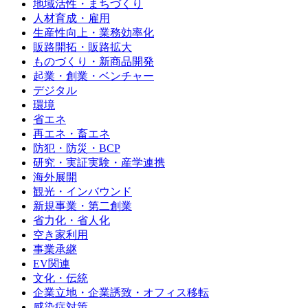
地域活性・まちづくり
人材育成・雇用
生産性向上・業務効率化
販路開拓・販路拡大
ものづくり・新商品開発
起業・創業・ベンチャー
デジタル
環境
省エネ
再エネ・畜エネ
防犯・防災・BCP
研究・実証実験・産学連携
海外展開
観光・インバウンド
新規事業・第二創業
省力化・省人化
空き家利用
事業承継
EV関連
文化・伝統
企業立地・企業誘致・オフィス移転
感染症対策