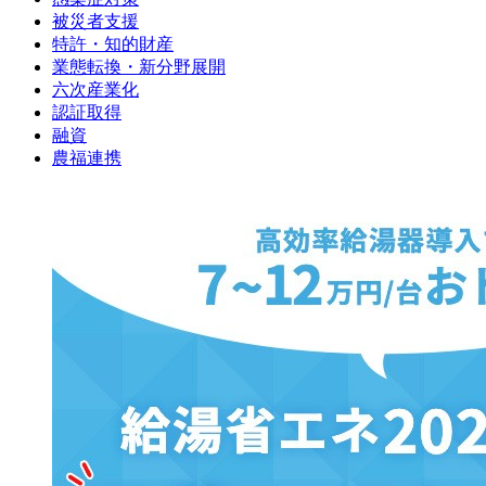
被災者支援
特許・知的財産
業態転換・新分野展開
六次産業化
認証取得
融資
農福連携