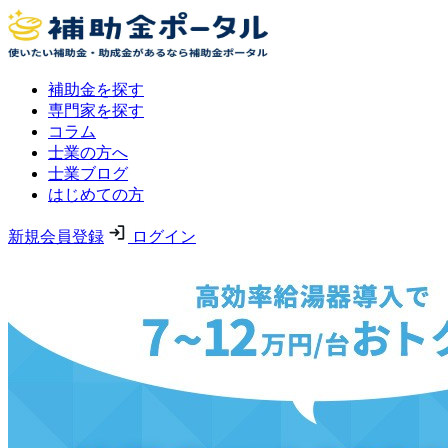
補助金を探す
専門家を探す
コラム
士業の方へ
士業ブログ
はじめての方
新規会員登録
ログイン