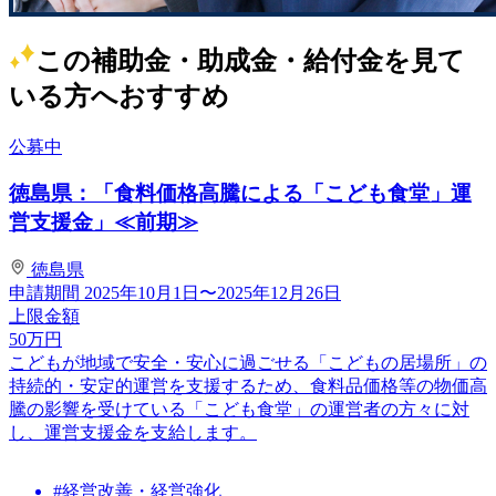
この補助金・助成金・給付金を見て
いる方へおすすめ
公募中
徳島県：「食料価格高騰による「こども食堂」運
営支援金」≪前期≫
徳島県
申請期間
2025年10月1日〜2025年12月26日
上限金額
50
万円
こどもが地域で安全・安心に過ごせる「こどもの居場所」の
持続的・安定的運営を支援するため、食料品価格等の物価高
騰の影響を受けている「こども食堂」の運営者の方々に対
し、運営支援金を支給します。
#経営改善・経営強化