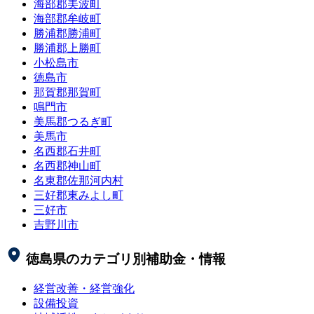
海部郡美波町
海部郡牟岐町
勝浦郡勝浦町
勝浦郡上勝町
小松島市
徳島市
那賀郡那賀町
鳴門市
美馬郡つるぎ町
美馬市
名西郡石井町
名西郡神山町
名東郡佐那河内村
三好郡東みよし町
三好市
吉野川市
徳島県
のカテゴリ別補助金・情報
経営改善・経営強化
設備投資