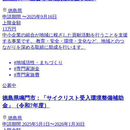
徳島県
申請期間
〜2025年9月16日
上限金額
13
万円
中小企業の組合が地域に根ざした貢献活動を行うことを支援
する事業です。 教育・安全・環境・文化など、地域とのつ
ながりを深める取組に助成を行います。
#地域活性・まちづくり
#専門家謝金
#専門家旅費
公募中
徳島県鳴門市：「サイクリスト受入環境整備補助
金」（令和7年度）
徳島県
申請期間
2025年5月1日〜2026年1月30日