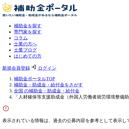
補助金を探す
専門家を探す
コラム
士業の方へ
士業ブログ
はじめての方
新規会員登録
ログイン
補助金ポータルTOP
補助金・助成金・給付金をさがす
全国 の補助金・助成金・給付金
「人材確保等支援助成金（外国人労働者就労環境整備助
表示されている情報は、過去の公募内容を参考として表示し