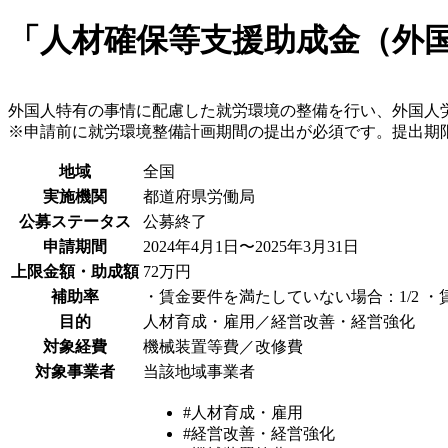
「人材確保等支援助成金（外
外国人特有の事情に配慮した就労環境の整備を行い、外国人
※申請前に就労環境整備計画期間の提出が必須です。提出期限
地域
全国
実施機関
都道府県労働局
公募ステータス
公募終了
申請期間
2024年4月1日〜2025年3月31日
上限金額・助成額
72万円
補助率
・賃金要件を満たしていない場合：1/2 ・
目的
人材育成・雇用／経営改善・経営強化
対象経費
機械装置等費／改修費
対象事業者
当該地域事業者
#人材育成・雇用
#経営改善・経営強化