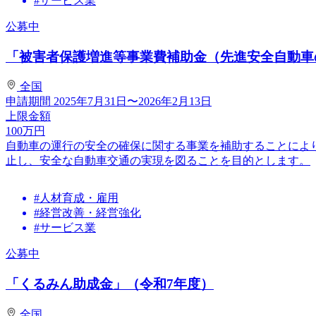
#サービス業
公募中
「被害者保護増進等事業費補助金（先進安全自動車の
全国
申請期間
2025年7月31日〜2026年2月13日
上限金額
100
万円
自動車の運行の安全の確保に関する事業を補助することによ
止し、安全な自動車交通の実現を図ることを目的とします。
#人材育成・雇用
#経営改善・経営強化
#サービス業
公募中
「くるみん助成金」（令和7年度）
全国