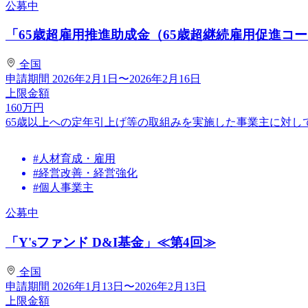
公募中
「65歳超雇用推進助成金（65歳超継続雇用促進コース：
全国
申請期間
2026年2月1日〜2026年2月16日
上限金額
160
万円
65歳以上への定年引上げ等の取組みを実施した事業主に対
#人材育成・雇用
#経営改善・経営強化
#個人事業主
公募中
「Y'sファンド D&I基金」≪第4回≫
全国
申請期間
2026年1月13日〜2026年2月13日
上限金額