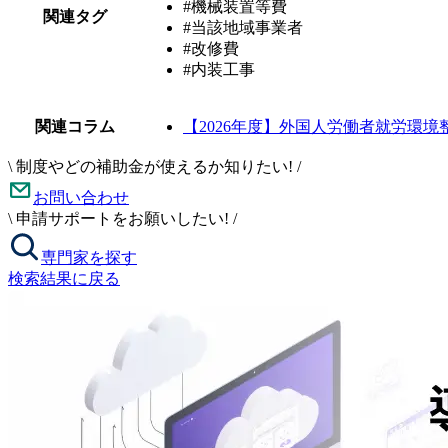
#機械装置等費
関連タグ
#当該地域事業者
#改修費
#内装工事
関連コラム
【2026年度】外国人労働者就労環
\
制度やどの補助金が使えるか知りたい!
/
お問い合わせ
\
申請サポートをお願いしたい!
/
専門家を探す
検索結果に戻る