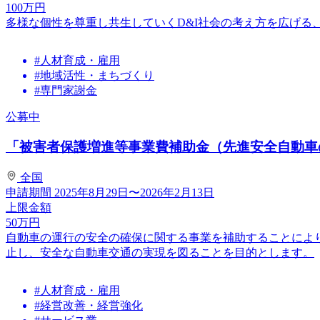
100
万円
多様な個性を尊重し共生していくD&I社会の考え方を広げる
#人材育成・雇用
#地域活性・まちづくり
#専門家謝金
公募中
「被害者保護増進等事業費補助金（先進安全自動車の
全国
申請期間
2025年8月29日〜2026年2月13日
上限金額
50
万円
自動車の運行の安全の確保に関する事業を補助することによ
止し、安全な自動車交通の実現を図ることを目的とします。
#人材育成・雇用
#経営改善・経営強化