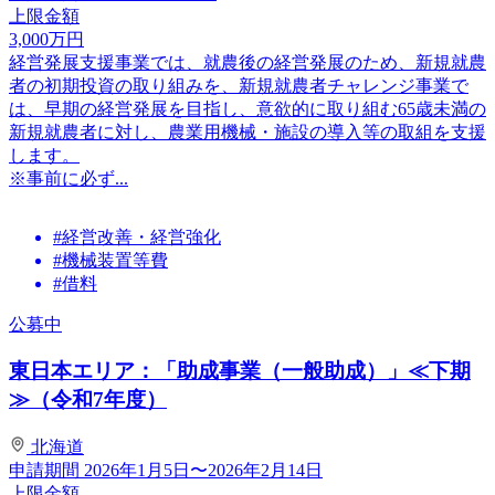
上限金額
3,000
万円
経営発展支援事業では、就農後の経営発展のため、新規就農
者の初期投資の取り組みを、新規就農者チャレンジ事業で
は、早期の経営発展を目指し、意欲的に取り組む65歳未満の
新規就農者に対し、農業用機械・施設の導入等の取組を支援
します。
※事前に必ず...
#経営改善・経営強化
#機械装置等費
#借料
公募中
東日本エリア：「助成事業（一般助成）」≪下期
≫（令和7年度）
北海道
申請期間
2026年1月5日〜2026年2月14日
上限金額