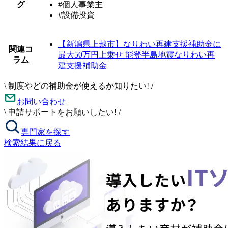
グ
#個人事業主
#設備投資
【新潟県上越市】なりわい再建支援補助金に
関連コ
最大50万円上乗せ 能登半島地震なりわい再
ラム
建支援補助金
\
制度やどの補助金が使えるか知りたい!
/
お問い合わせ
\
申請サポートをお願いしたい!
/
専門家を探す
検索結果に戻る