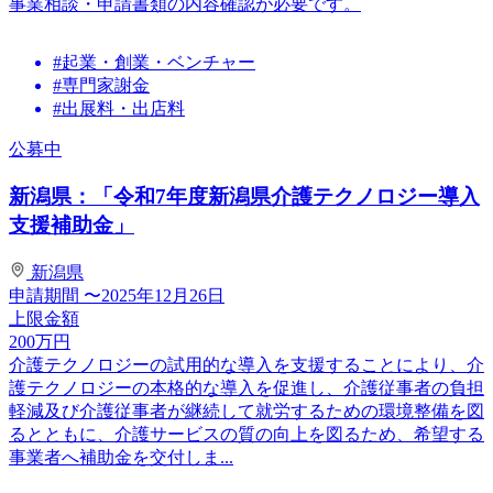
事業相談・申請書類の内容確認が必要です。
#起業・創業・ベンチャー
#専門家謝金
#出展料・出店料
公募中
新潟県：「令和7年度新潟県介護テクノロジー導入
支援補助金」
新潟県
申請期間
〜2025年12月26日
上限金額
200
万円
介護テクノロジーの試用的な導入を支援することにより、介
護テクノロジーの本格的な導入を促進し、介護従事者の負担
軽減及び介護従事者が継続して就労するための環境整備を図
るとともに、介護サービスの質の向上を図るため、希望する
事業者へ補助金を交付しま...