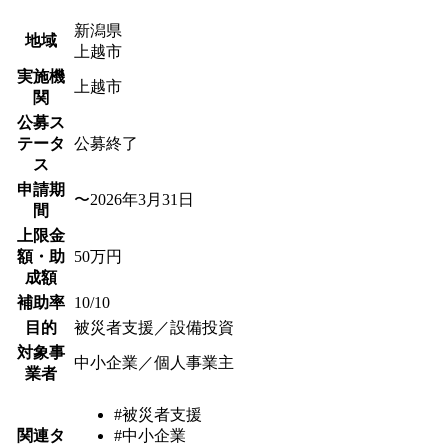
新潟県
地域
上越市
実施機
上越市
関
公募ス
テータ
公募終了
ス
申請期
〜2026年3月31日
間
上限金
額・助
50万円
成額
補助率
10/10
目的
被災者支援／設備投資
対象事
中小企業／個人事業主
業者
#被災者支援
関連タ
#中小企業