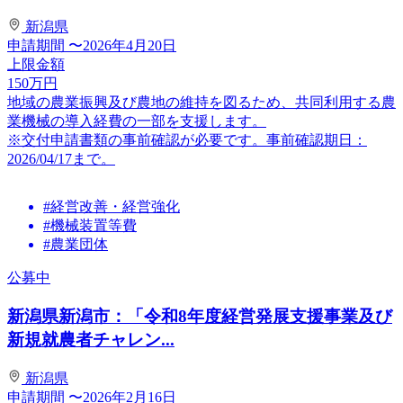
新潟県
申請期間
〜2026年4月20日
上限金額
150
万円
地域の農業振興及び農地の維持を図るため、共同利用する農
業機械の導入経費の一部を支援します。
※交付申請書類の事前確認が必要です。事前確認期日：
2026/04/17まで。
#経営改善・経営強化
#機械装置等費
#農業団体
公募中
新潟県新潟市：「令和8年度経営発展支援事業及び
新規就農者チャレン...
新潟県
申請期間
〜2026年2月16日