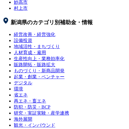
妙高市
村上市
新潟県
のカテゴリ別補助金・情報
経営改善・経営強化
設備投資
地域活性・まちづくり
人材育成・雇用
生産性向上・業務効率化
販路開拓・販路拡大
ものづくり・新商品開発
起業・創業・ベンチャー
デジタル
環境
省エネ
再エネ・畜エネ
防犯・防災・BCP
研究・実証実験・産学連携
海外展開
観光・インバウンド