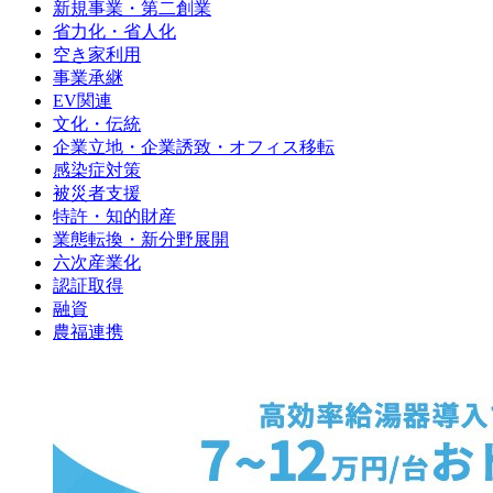
新規事業・第二創業
省力化・省人化
空き家利用
事業承継
EV関連
文化・伝統
企業立地・企業誘致・オフィス移転
感染症対策
被災者支援
特許・知的財産
業態転換・新分野展開
六次産業化
認証取得
融資
農福連携