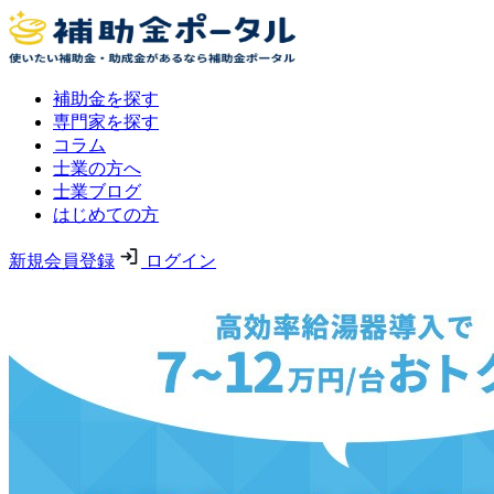
補助金を探す
専門家を探す
コラム
士業の方へ
士業ブログ
はじめての方
新規会員登録
ログイン