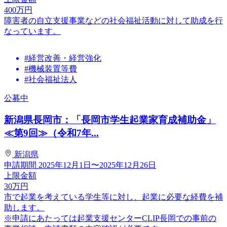
400
万円
障害者の自立支援事業などの社会福祉活動に対して助成を行
なっています。
#経営改善・経営強化
#機械装置等費
#社会福祉法人
公募中
新潟県長岡市：「長岡市学生起業家育成補助金」
≪第9回≫（令和7年...
新潟県
申請期間
2025年12月1日〜2025年12月26日
上限金額
30
万円
市で起業を考えている学生等に対し、起業に必要な経費を補
助します。
※申請にあたっては起業支援センターCLIP長岡での事前の