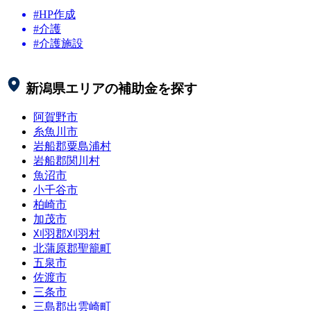
#HP作成
#介護
#介護施設
新潟県
エリアの補助金を探す
阿賀野市
糸魚川市
岩船郡粟島浦村
岩船郡関川村
魚沼市
小千谷市
柏崎市
加茂市
刈羽郡刈羽村
北蒲原郡聖籠町
五泉市
佐渡市
三条市
三島郡出雲崎町