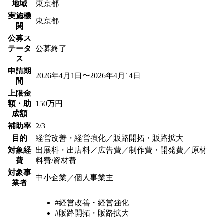
地域
東京都
実施機
東京都
関
公募ス
テータ
公募終了
ス
申請期
2026年4月1日〜2026年4月14日
間
上限金
額・助
150万円
成額
補助率
2/3
目的
経営改善・経営強化／販路開拓・販路拡大
対象経
出展料・出店料／広告費／制作費・開発費／原材
費
料費/資材費
対象事
中小企業／個人事業主
業者
#経営改善・経営強化
#販路開拓・販路拡大