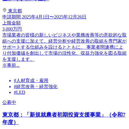
東京都
申請期間
2025年4月1日〜2025年12月26日
上限金額
3,000
万円
市場業者の皆様の新しいビジネスや業務改善等の意欲的な取
組への支援に加えて、経営分析や経営改善の取組を専門家が
サポートする仕組みを設けるとともに、 事業者間連携によ
り付加価値を創出して市場の活性化、収益力強化を図る取組
を支援します。
※事前...
#人材育成・雇用
#経営改善・経営強化
#LED
公募中
東京都：「新規就農者初期投資支援事業」（令和7
年度）