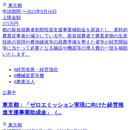
東京都
申請期間
〜2025年9月16日
上限金額
375
万円
都の新規就農者初期投資支援事業補助金を原資とし、基幹的
農業従事者が減少している中、新規就農者で農畜産物の生産
技術の習得や農地確保等の就農準備を整えた者等が経営開始
等に当たって必要となる施設や機器等の導入費の一部を補助
いたします。
#経営改善・経営強化
#機械装置等費
#農業法人
公募中
東京都：「ゼロエミッション実現に向けた経営推
進支援事業助成金」（...
東京都