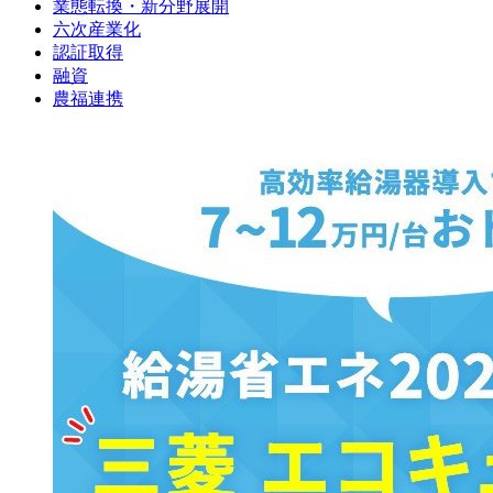
業態転換・新分野展開
六次産業化
認証取得
融資
農福連携