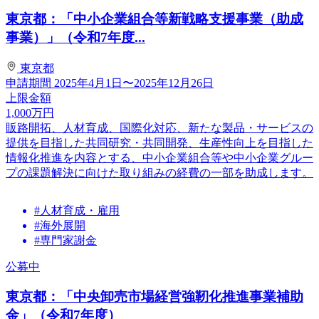
東京都：「中小企業組合等新戦略支援事業（助成
事業）」（令和7年度...
東京都
申請期間
2025年4月1日〜2025年12月26日
上限金額
1,000
万円
販路開拓、人材育成、国際化対応、新たな製品・サービスの
提供を目指した共同研究・共同開発、生産性向上を目指した
情報化推進を内容とする、中小企業組合等や中小企業グルー
プの課題解決に向けた取り組みの経費の一部を助成します。
#人材育成・雇用
#海外展開
#専門家謝金
公募中
東京都：「中央卸売市場経営強靭化推進事業補助
金」（令和7年度）