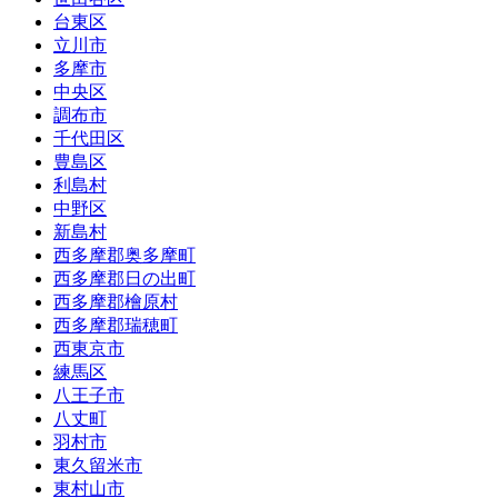
台東区
立川市
多摩市
中央区
調布市
千代田区
豊島区
利島村
中野区
新島村
西多摩郡奥多摩町
西多摩郡日の出町
西多摩郡檜原村
西多摩郡瑞穂町
西東京市
練馬区
八王子市
八丈町
羽村市
東久留米市
東村山市