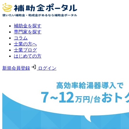
補助金を探す
専門家を探す
コラム
士業の方へ
士業ブログ
はじめての方
新規会員登録
ログイン