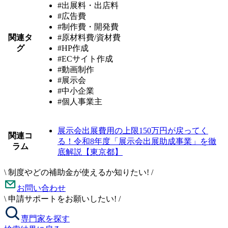
#出展料・出店料
#広告費
#制作費・開発費
関連タ
#原材料費/資材費
グ
#HP作成
#ECサイト作成
#動画制作
#展示会
#中小企業
#個人事業主
展示会出展費用の上限150万円が戻ってく
関連コ
る！令和8年度「展示会出展助成事業」を徹
ラム
底解説【東京都】
\
制度やどの補助金が使えるか知りたい!
/
お問い合わせ
\
申請サポートをお願いしたい!
/
専門家を探す