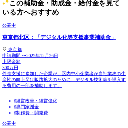
この補助金・助成金・給付金を見て
いる方へおすすめ
公募中
東京都北区：「デジタル化等支援事業補助金」
東京都
申請期間
〜2025年12月26日
上限金額
300
万円
伴走支援に参加した企業が、区内中小企業者が自社業務の生
産性の向上又は販路拡大のために、デジタル技術等を導入す
る費用の一部を補助します。
#経営改善・経営強化
#専門家謝金
#制作費・開発費
公募中