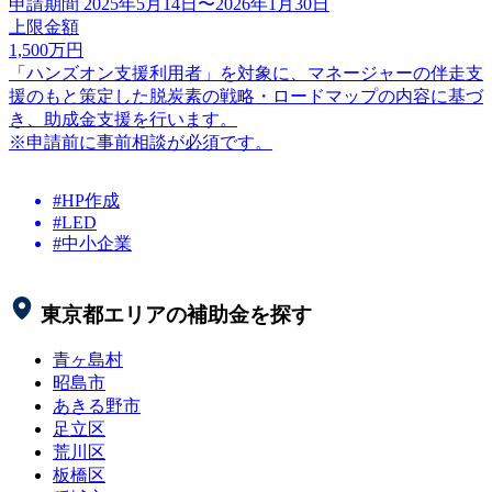
申請期間
2025年5月14日〜2026年1月30日
上限金額
1,500
万円
「ハンズオン支援利用者」を対象に、マネージャーの伴走支
援のもと策定した脱炭素の戦略・ロードマップの内容に基づ
き、助成金支援を行います。
※申請前に事前相談が必須です。
#HP作成
#LED
#中小企業
東京都
エリアの補助金を探す
青ヶ島村
昭島市
あきる野市
足立区
荒川区
板橋区