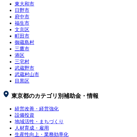
東大和市
日野市
府中市
福生市
文京区
町田市
御蔵島村
三鷹市
港区
三宅村
武蔵野市
武蔵村山市
目黒区
東京都
のカテゴリ別補助金・情報
経営改善・経営強化
設備投資
地域活性・まちづくり
人材育成・雇用
生産性向上・業務効率化