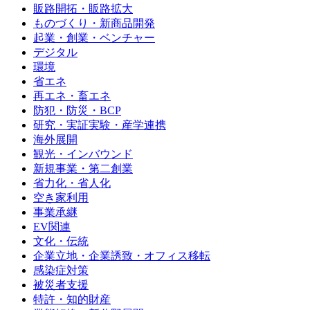
販路開拓・販路拡大
ものづくり・新商品開発
起業・創業・ベンチャー
デジタル
環境
省エネ
再エネ・畜エネ
防犯・防災・BCP
研究・実証実験・産学連携
海外展開
観光・インバウンド
新規事業・第二創業
省力化・省人化
空き家利用
事業承継
EV関連
文化・伝統
企業立地・企業誘致・オフィス移転
感染症対策
被災者支援
特許・知的財産