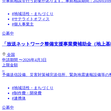
※事前相談を行う必要があります。事前相談期間：2026/03/09～2
#地域活性・まちづくり
#サテライトオフィス
#個人事業主
公募中
「放送ネットワーク整備支援事業費補助金（地上基幹
全国
申請期間
〜2026年4月3日
上限金額
--
予備送信設備、災害対策補完送信所、緊急地震速報設備等の
#地域活性・まちづくり
#制作費・開発費
#連携体
公募中