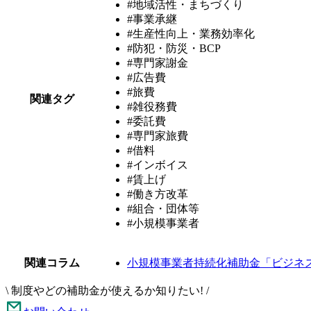
#地域活性・まちづくり
#事業承継
#生産性向上・業務効率化
#防犯・防災・BCP
#専門家謝金
#広告費
#旅費
関連タグ
#雑役務費
#委託費
#専門家旅費
#借料
#インボイス
#賃上げ
#働き方改革
#組合・団体等
#小規模事業者
関連コラム
小規模事業者持続化補助金「ビジネ
\
制度やどの補助金が使えるか知りたい!
/