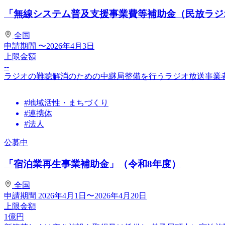
「無線システム普及支援事業費等補助金（民放ラジオ
全国
申請期間
〜2026年4月3日
上限金額
--
ラジオの難聴解消のための中継局整備を行うラジオ放送事業
#地域活性・まちづくり
#連携体
#法人
公募中
「宿泊業再生事業補助金」（令和8年度）
全国
申請期間
2026年4月1日〜2026年4月20日
上限金額
1
億円