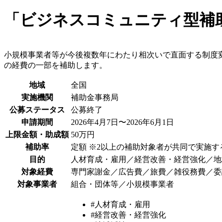
「ビジネスコミュニティ型補助
小規模事業者等が今後複数年にわたり相次いで直面する制度
の経費の一部を補助します。
地域
全国
実施機関
補助金事務局
公募ステータス
公募終了
申請期間
2026年4月7日〜2026年6月1日
上限金額・助成額
50万円
補助率
定額 ※2以上の補助対象者が共同で実施す
目的
人材育成・雇用／経営改善・経営強化／地
対象経費
専門家謝金／広告費／旅費／雑役務費／委
対象事業者
組合・団体等／小規模事業者
#人材育成・雇用
#経営改善・経営強化