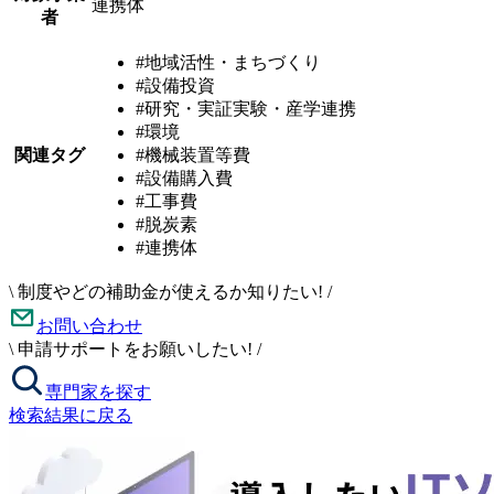
連携体
者
#地域活性・まちづくり
#設備投資
#研究・実証実験・産学連携
#環境
関連タグ
#機械装置等費
#設備購入費
#工事費
#脱炭素
#連携体
\
制度やどの補助金が使えるか知りたい!
/
お問い合わせ
\
申請サポートをお願いしたい!
/
専門家を探す
検索結果に戻る