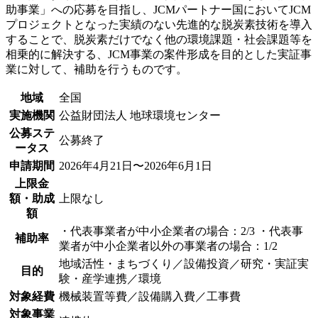
助事業」への応募を目指し、JCMパートナー国においてJCM
プロジェクトとなった実績のない先進的な脱炭素技術を導入
することで、脱炭素だけでなく他の環境課題・社会課題等を
相乗的に解決する、JCM事業の案件形成を目的とした実証事
業に対して、補助を行うものです。
地域
全国
実施機関
公益財団法人 地球環境センター
公募ステ
公募終了
ータス
申請期間
2026年4月21日〜2026年6月1日
上限金
額・助成
上限なし
額
・代表事業者が中小企業者の場合：2/3 ・代表事
補助率
業者が中小企業者以外の事業者の場合：1/2
地域活性・まちづくり／設備投資／研究・実証実
目的
験・産学連携／環境
対象経費
機械装置等費／設備購入費／工事費
対象事業