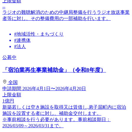
上限金額
--
ラジオの難聴解消のための中継局整備を行うラジオ放送事業
者等に対し、その整備費用の一部補助を行います。
#地域活性・まちづくり
#連携体
#法人
公募中
「宿泊業再生事業補助金」（令和8年度）
全国
申請期間
2026年4月1日〜2026年4月20日
上限金額
1
億円
新築若しくは空き施設を取得又は賃借し,弟子屈町内に宿泊
施設を設置する者に対し、補助金交付します。
※事前相談を行う必要があります。事前相談期日：
2026/03/09～2026/03/31まで。