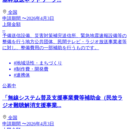
全国
申請期間
〜2026年4月3日
上限金額
--
予備送信設備、災害対策補完送信所、緊急地震速報設備等の
整備を行う地方公共団体、民間テレビ・ラジオ放送事業者等
に対し、整備費用の一部補助を行うものです。
#地域活性・まちづくり
#制作費・開発費
#連携体
公募中
「無線システム普及支援事業費等補助金（民放ラ
ジオ難聴解消支援事業...
全国
申請期間
〜2026年4月3日