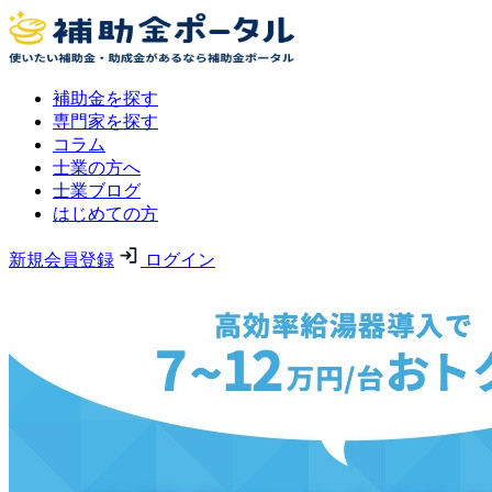
補助金を探す
専門家を探す
コラム
士業の方へ
士業ブログ
はじめての方
新規会員登録
ログイン