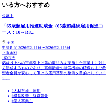
いる方へおすすめ
公募中
「65歳超雇用推進助成金（65歳超継続雇用促進コ
ース：10～R8...
全国
申請期間
2026年2月1日〜2026年2月16日
上限金額
160
万円
65歳以上への定年引上げ等の取組みを実施した事業主に対し
て助成するものであり、高年齢者の就労機会の確保および希
望者全員が安心して働ける雇用基盤の整備を目的としていま
す。
#人材育成・雇用
#経営改善・経営強化
#個人事業主