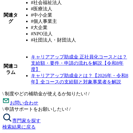
#社会福祉法人
#医療法人
関連タ
#中小企業
グ
#個人事業主
#大企業
#NPO法人
#社団法人・財団法人
キャリアアップ助成金 正社員化コースとは？
支給額・要件・申請の流れを解説【令和8年
関連コ
度】
ラム
キャリアアップ助成金とは？【2026年・令和8
年】全コースの支給額と対象事業者を解説
\
制度やどの補助金が使えるか知りたい!
/
お問い合わせ
\
申請サポートをお願いしたい!
/
専門家を探す
検索結果に戻る