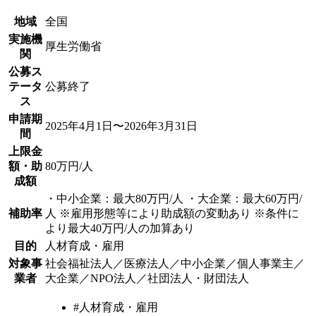
地域
全国
実施機
厚生労働省
関
公募ス
テータ
公募終了
ス
申請期
2025年4月1日〜2026年3月31日
間
上限金
額・助
80万円/人
成額
・中小企業：最大80万円/人 ・大企業：最大60万円/
補助率
人 ※雇用形態等により助成額の変動あり ※条件に
より最大40万円/人の加算あり
目的
人材育成・雇用
対象事
社会福祉法人／医療法人／中小企業／個人事業主／
業者
大企業／NPO法人／社団法人・財団法人
#人材育成・雇用