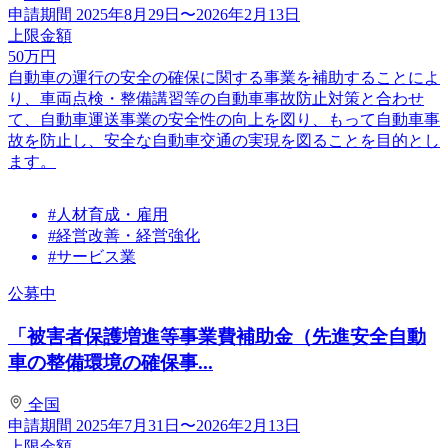
申請期間
2025年8月29日〜2026年2月13日
上限金額
50
万円
自動車の運行の安全の確保に関する事業を補助することによ
り、車両点検・整備講習等の自動車事故防止対策と合わせ
て、自動車運送事業の安全性の向上を図り、もって自動車事
故を防止し、安全な自動車交通の実現を図ることを目的とし
ます。
#人材育成・雇用
#経営改善・経営強化
#サービス業
公募中
「被害者保護増進等事業費補助金（先進安全自動
車の整備環境の確保事...
全国
申請期間
2025年7月31日〜2026年2月13日
上限金額