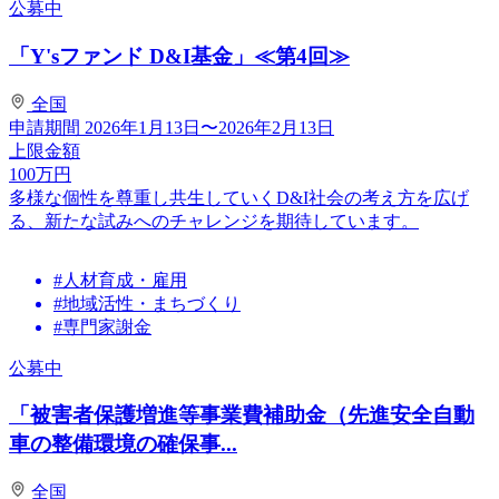
公募中
「Y'sファンド D&I基金」≪第4回≫
全国
申請期間
2026年1月13日〜2026年2月13日
上限金額
100
万円
多様な個性を尊重し共生していくD&I社会の考え方を広げ
る、新たな試みへのチャレンジを期待しています。
#人材育成・雇用
#地域活性・まちづくり
#専門家謝金
公募中
「被害者保護増進等事業費補助金（先進安全自動
車の整備環境の確保事...
全国