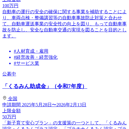
100
万円
自動車の運行の安全の確保に関する事業を補助することによ
り、車両点検・整備講習等の自動車事故防止対策と合わせ
て、自動車運送事業の安全性の向上を図り、もって自動車事
故を防止し、安全な自動車交通の実現を図ることを目的とし
ます。
#人材育成・雇用
#経営改善・経営強化
#サービス業
公募中
「くるみん助成金」（令和7年度）
全国
申請期間
2025年5月28日〜2026年2月13日
上限金額
50
万円
「新子育て安心プラン」の支援策の一つとして、「くるみん
認定・くるみんプラス認定」「プラチナくるみん認定・プラ