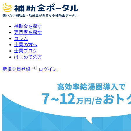
補助金を探す
専門家を探す
コラム
士業の方へ
士業ブログ
はじめての方
新規会員登録
ログイン