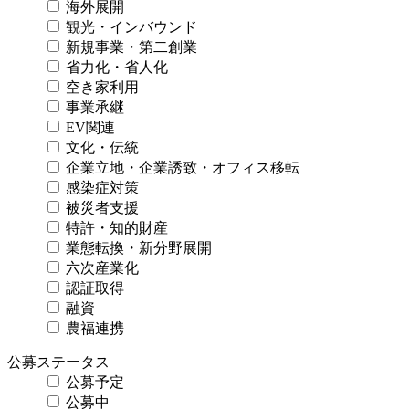
海外展開
観光・インバウンド
新規事業・第二創業
省力化・省人化
空き家利用
事業承継
EV関連
文化・伝統
企業立地・企業誘致・オフィス移転
感染症対策
被災者支援
特許・知的財産
業態転換・新分野展開
六次産業化
認証取得
融資
農福連携
公募ステータス
公募予定
公募中