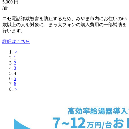
5,000
円
/台
ニセ電話詐欺被害を防止するため、みやま市内にお住いの65
歳以上の人を対象に、まっ太フォンの購入費用の一部補助を
行います。
詳細はこちら
＜
1
2
3
4
5
6
＞